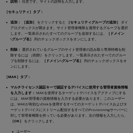
説明：
任意です。サイトの説明を入力します。
［セキュリティ］タブ：
追加：
［追加］
をクリックすると
［セキュリティグループの追加］
ダイ
アログボックスが開きます。サイト管理者権限を適用するグループを選択
します。一覧表示されたすべてのグループを追加するには、
［ドメイン
\グループ名］
列のチェックボックスをオンにします。
削除：
選択されているグループのサイト管理者の読み取り専用特権を削
除するには
［削除］
をクリックします。一覧表示されたすべてのグルー
プを削除するには、
［ドメイン\グループ名］
列のチェックボックスをオ
ンにします。
［MAK］タブ：
マルチライセンス認証キーで認証するデバイスに使用する管理者資格情報
を入力します：
MAKを使用するターゲットデバイスをアクティブにする
には、MAK管理者の資格情報を入力する必要があります。このユーザー
は、MAKが有効なvDiskを使用するすべてのターゲットデバイスおよびタ
ーゲットデバイスにストリーム配信するすべてのProvisioningサーバーに
対して管理者権限を持っている必要があります。次の情報を入力したら、
［OK］
をクリックします。
ユーザー