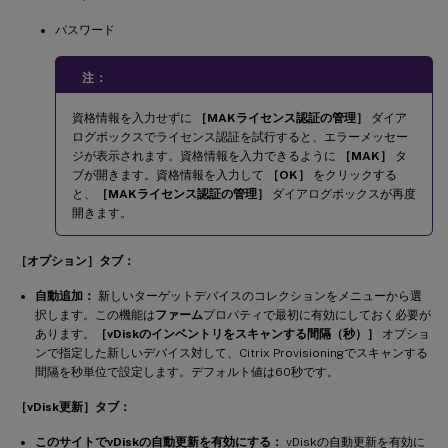
パスワード
注：
資格情報を入力せずに
［MAKライセンス認証の管理］
ダイア
ログボックスでライセンス認証を試行すると、エラーメッセー
ジが表示されます。資格情報を入力できるように
［MAK］
タ
ブが開きます。資格情報を入力して
［OK］
をクリックする
と、
［MAKライセンス認証の管理］
ダイアログボックスが再度
開きます。
［オプション］タブ：
自動追加：
新しいターゲットデバイスのコレクションをメニューから選
択します。この機能は
ファーム
プロパティで最初に有効にしておく必要が
あります。
［vDiskのインベントリをスキャンする間隔（秒）］
オプショ
ンで指定した新しいデバイス対して、Citrix Provisioningでスキャンする
間隔を秒単位で設定します。デフォルト値は60秒です。
［vDisk更新］タブ：
このサイトでvDiskの自動更新を有効にする：
vDiskの自動更新を有効に