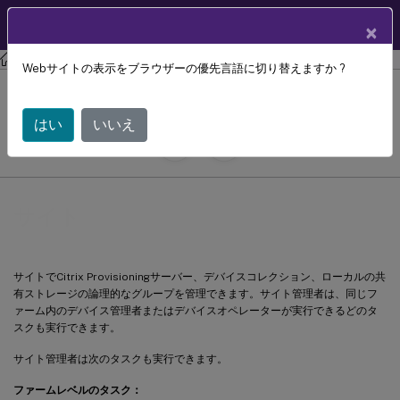
製品ドキュメン
JA
×
ト
Citrix Provisioning
Citrix Provisioning 2407
Webサイトの表示をブラウザーの優先言語に切り替えますか ?
サイト
はい
いいえ
July 29, 2024
C
C
寄稿者:
サイト
サイトでCitrix Provisioningサーバー、デバイスコレクション、ローカルの共
有ストレージの論理的なグループを管理できます。サイト管理者は、同じフ
ァーム内のデバイス管理者またはデバイスオペレーターが実行できるどのタ
スクも実行できます。
サイト管理者は次のタスクも実行できます。
ファームレベルのタスク：