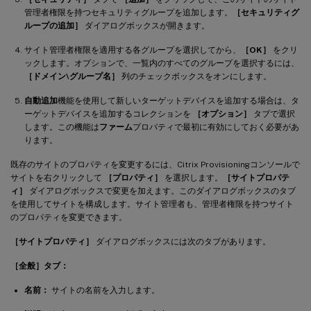
管理者権限を持つセキュリティグループを追加します。
［セキュリティグ
ループの追加］
ダイアログボックスが開きます。
サイト管理者権限を適用する各グループを選択してから、
［OK］
をクリ
ックします。オプションで、一覧内のすべてのグループを選択するには、
［ドメイン\グループ名］
列のチェックボックスをオンにします。
自動追加
機能を使用して新しいターゲットデバイスを追加する場合は、タ
ーゲットデバイスを追加するコレクションを
［オプション］
タブで選択
します。この機能は
ファーム
プロパティで最初に有効にしておく必要があ
ります。
既存のサイトのプロパティを変更するには、Citrix Provisioningコンソールで
サイトを右クリックして
［プロパティ］
を選択します。
［サイトプロパテ
ィ］
ダイアログボックスで変更を加えます。このダイアログボックスのタブ
を使用してサイトを構成します。サイト管理者も、管理者権限を持つサイト
のプロパティを変更できます。
［サイトプロパティ］
ダイアログボックスには次のタブがあります。
［全般］タブ：
名前：
サイトの名前を入力します。