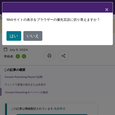
製品ドキュメン
JA
×
ト
Session Recording
Session Recording 2104
Webサイトの表示をブラウザーの優先言語に切り替えますか ?
Session Recording Playerの起動
このコンテンツは動的に機械
フィードバックを提供する
翻訳されています。
はい
いいえ
July 5, 2024
C
C
寄稿者:
この記事の概要
Session Recording Playerの起動
ウィンドウ要素の表示または非表示
Session Recordingサーバーへの接続
この記事は機械翻訳されています.
免責事項