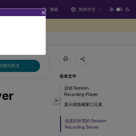
搜索
简体中文
×
处提供反馈
切换到英文
在本文中
启动 Session
yer
Recording Player
>
显示或隐藏窗口元素
连接到所需的 Session
Recording Server