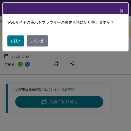
製品ドキュメン
JA
×
ト
Session Recording
Session Recording 2203 LTSR
Webサイトの表示をブラウザーの優先言語に切り替えますか ?
Session Recording Player
このコンテンツは動的に機械
フィードバックを提供する
翻訳されています。
はい
いいえ
July 9, 2024
C
Y
寄稿者:
この記事は機械翻訳されています.
免責事項
英語に切り替え
Session Recording Player