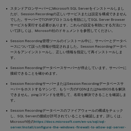
スタンドアロンサーバーにMicrosoft SQL Serverをインストールしまし
たが、Session Recordingの正しいサービスまたは設定を構成できません
でした。サーバーでTCP/IPプロトコルを有効にしてSQL Server Browser
サービスを実行する必要があります。これらの設定を有効にする方法につ
いて詳しくは、Microsoft社のドキュメントを参照してください。
Session Recording管理ツールのインストール中に、サーバーとデータベ
ースについて誤った情報が指定されました。Session Recordingデータベ
ースをアンインストールし、正しい情報を指定して再インストールしま
す。
Session Recordingデータベースサーバーが停止しています。サーバーに
接続できることを確かめます。
Session RecordingサーバーまたはSession Recordingデータベースサ
ーバーをホストするマシンで、もう一方のFQDNまたはNetBIOS名を解決
できません。pingコマンドを使用して、名前を解決できることを確認しま
す。
Session Recordingデータベースのファイアウォールの構成をチェック
し、SQL Serverの接続が許可されていることを確認します。詳しくは、
Microsoft社の
https://docs.microsoft.com/en-us/sql/sql-
server/install/configure-the-windows-firewall-to-allow-sql-server-