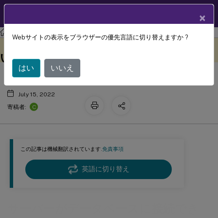
製品ドキュメン
JA
×
ト
Session Recording
Session Recording 2204
Webサイトの表示をブラウザーの優先言語に切り替えますか ?
サーバーがデータベースに接続できな
このコンテンツは動的に機械
フィードバックを提供する
翻訳されています。
い
はい
いいえ
July 15, 2022
C
寄稿者:
この記事は機械翻訳されています.
免責事項
英語に切り替え
サーバーがデータベースに接続でき