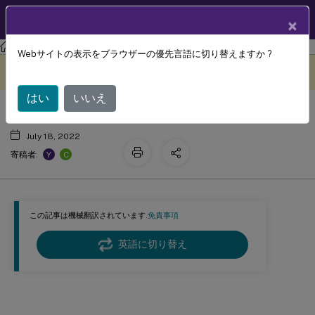
製品ドキュメン
JA
×
ト
Session Recording
Session Recording 2204
Webサイトの表示をブラウザーの優先言語に切り替えますか ?
Session Recording Player
このコンテンツは動的に機械
フィードバックを提供する
翻訳されています。
はい
いいえ
July 18, 2022
Y
C
寄稿者:
この記事は機械翻訳されています.
免責事項
英語に切り替え
Session Recording Player