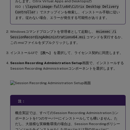
ルします。Citrix Virtual Apps and Desktopsの
ISO（
\layout\image-full\x64\Citrix Desktop Delivery
Controller
）でスナップインを検索し、インストール手順に従い
ます。従わない場合、エラーが発生する可能性があります。
Windowsコマンドプロンプトを管理者として起動し、
msiexec /i
SessionRecordingAdministrationx64.msi
コマンドを実行するか、
この.msiファイルをダブルクリックします。
インストールUIで
［次へ］
を選択して、ライセンス契約に同意します。
Session Recording Administration Setup
画面で、インストールする
Session Recording Administrationコンポーネントを選択します。
注：
概念実証では、すべてのSession Recording Administrationコン
ポーネントを1つのサーバーにインストールしても構いません。た
だし、大規模な実稼働環境の場合は、Session Recordingポリシー
コンソールをインストールしたサーバーとは別のサーバーに、