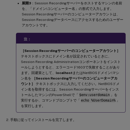
展開3
：Session Recordingサーバーをホストするマシンの名前
を、「ドメイン\コンピューター名」の形式で入力します。
Session Recordingサーバーのコンピューターアカウントは、
Session Recordingデータベースにアクセスするためのユーザー
アカウントです。
注：
［Session Recordingサーバーのコンピューターアカウント］
テキストボックスにドメイン名が設定されているときに、
Session Recording Administrationコンポーネントをインスト
ールしようとすると、エラーコード1603で失敗することがあり
ます。回避策として、
localhost
またはNetBIOSドメイン\マシ
ン名を
［Session Recordingサーバーのコンピューターアカ
ウント］
テキストボックスに入力してください。NetBIOSドメ
イン名を取得するには、Session Recordingサーバーをインス
トールしたマシンのPowerShellで「
$env:userdomain
」を
実行するか、コマンドプロンプトで「
echo %UserDomain%
」
を実行します。
手順に従ってインストールを完了します。