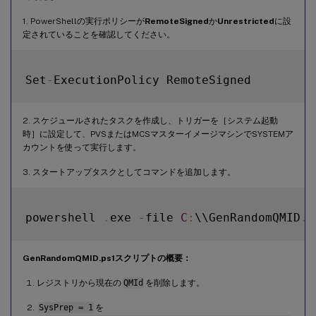
1. PowerShellの実行ポリシーが
RemoteSigned
か
Unrestricted
に設
定されていることを確認してください。
Set
-
2. スケジュールされたタスクを作成し、トリガーを［システム起動
時］に設定して、PVSまたはMCSマスターイメージマシンでSYSTEMア
カウントを使って実行します。
3. スタートアップタスクとしてコマンドを追加します。
powershell 
.
exe 
-
file 
C
:
\\GenRandomQMID
.
GenRandomQMID.ps1スクリプトの概要：
レジストリから現在の
QMId
を削除します。
SysPrep = 1
を