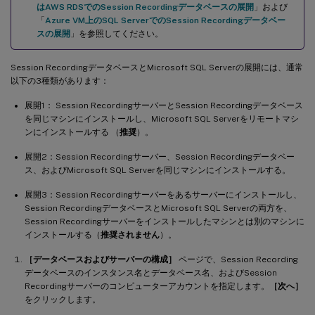
はAWS RDSでのSession Recordingデータベースの展開
」および
「
Azure VM上のSQL ServerでのSession Recordingデータベー
スの展開
」を参照してください。
Session RecordingデータベースとMicrosoft SQL Serverの展開には、通常
以下の3種類があります：
展開1： Session RecordingサーバーとSession Recordingデータベース
を同じマシンにインストールし、Microsoft SQL Serverをリモートマシ
ンにインストールする （
推奨
）。
展開2：Session Recordingサーバー、Session Recordingデータベー
ス、およびMicrosoft SQL Serverを同じマシンにインストールする。
展開3：Session Recordingサーバーをあるサーバーにインストールし、
Session RecordingデータベースとMicrosoft SQL Serverの両方を、
Session Recordingサーバーをインストールしたマシンとは別のマシンに
インストールする（
推奨されません
）。
［データベースおよびサーバーの構成］
ページで、Session Recording
データベースのインスタンス名とデータベース名、およびSession
Recordingサーバーのコンピューターアカウントを指定します。
［次へ］
をクリックします。