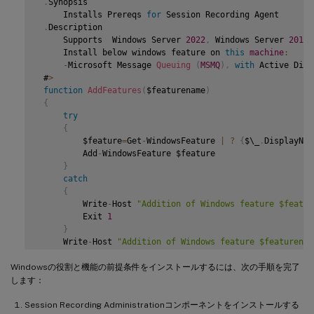
.
Synopsis

     Installs Prereqs 
for
 Session Recording Agent

 $system
=
 gwmi win32_operatingSystem 
|
 select name

.
Description

     Supports  Windows Server 
2022
,
 Windows Server 
2019
,
if
(
-
not
(
(
$system 
-
Like 
'\*Microsoft Windows Server 20
     Install below windows feature on 
this
machine
:
{
-
Microsoft Message 
Queuing
(
MSMQ
)
,
with
 Active Dire
     Write
-
Host
(
"This is not a supported server platform
 #
>
     Exit

function
AddFeatures
(
$featurename
)
}
{
try
 # Start to install Windows feature

{
 Import
-
Module ServerManager

         $feature
=
Get
-
WindowsFeature 
|
?
{
$\_
.
DisplayNam
         Add
-
WindowsFeature $feature

AddFeatures
(
'Web-Asp-Net45'
)
 #
ASP
.
NET
4.5
}
AddFeatures
(
'Web-Mgmt-Console'
)
 #
IIS
 Management Console

catch
AddFeatures
(
'Web-Windows-Auth'
)
 # Windows Authentication
{
AddFeatures
(
'Web-Metabase'
)
 #
IIS
6
 Metabase Compatibilit
         Write
-
Host 
"Addition of Windows feature $featur
AddFeatures
(
'Web-WMI'
)
 #
IIS
6
WMI
 Compatibility

         Exit 
1
AddFeatures
(
'Web-Lgcy-Scripting'
)
#
IIS
6
 Scripting Tools

}
AddFeatures
(
'Web-Lgcy-Mgmt-Console'
)
 #
IIS
6
 Management 
     Write
-
Host 
"Addition of Windows feature $featurenam
AddFeatures
(
'MSMQ-HTTP-Support'
)
 #
MSMQ
HTTP
 Support

}
AddFeatures
(
'web-websockets'
)
 #
IIS
 Web Sockets

Windowsの役割と機能の前提条件をインストールするには、次の手順を完了
AddFeatures
(
'NET-WCF-HTTP-Activation45'
)
 #http activate

 # Start to install Windows feature

します：
 $system
=
 gwmi win32_operatingSystem 
|
 select name

Session Recording Administrationコンポーネントをインストールする