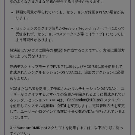
次のようなさまざまな問題が発生する可能性があります：
録画の同意が得られていても、セッションが録画されない場合があ
ります。
セッションのログオフ信号がSession Recordingサーバーによって
受信されず、セッションのステータスが常に［ライブ］になってし
まう可能性があります。
解決策はVDAごとに固有の
QMId
を作成することですが、方法は展開方
法によって異なります。
静的デスクトップモードでPVS 7.7以降およびMCS 7.9以降を使用して
作成されたシングルセッションOS VDAには、追加のアクションは必要
ありません。
MCSまたはPVSを使用して作成されたマルチセッションOS VDAと、ユ
ーザーがログオフするとすべての変更が削除されるように構成されてい
るシングルセッションOS VDAは、
GenRandomQMID.ps1
スクリプト
を使用してシステム起動時に
QMId
を変更します。電源管理方法を変更
して、ユーザーがログインする前に十分な数のVDAが実行されているよ
うにします。
GenRandomQMID.ps1スクリプトを使用するには、以下の手順に従っ
てください：