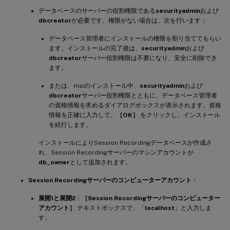
データベースのサーバーの役割権限である
securityadmin
および
dbcreator
が必要です。権限がない場合は、次を行います：
データベース管理者にインストールの権限を割り当ててもらい
ます。インストールの完了後は、
securityadmin
および
dbcreator
サーバー役割権限は不要になり、安全に削除でき
ます。
または、msiのインストール中、
securityadmin
および
dbcreator
サーバー役割権限とともに、データベース管理者
の資格情報を求めるダイアログボックスが表示されます。資格
情報を正確に入力して、
［OK］
をクリックし、インストール
を続行します。
インストールによりSession Recordingデータベースが作成さ
れ、Session Recordingサーバーのマシンアカウントが
db_owner
として追加されます。
Session Recordingサーバーのコンピューターアカウント
：
展開1と展開2
：
［Session Recordingサーバーのコンピューター
アカウント］
テキストボックスで、「
localhost
」と入力しま
す。