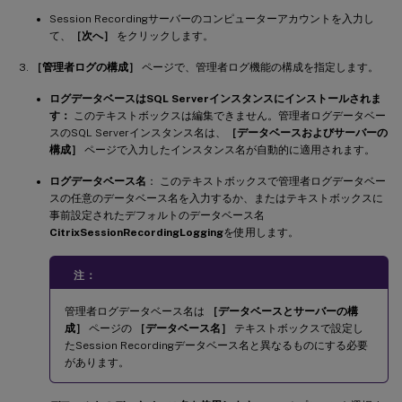
Session Recordingサーバーのコンピューターアカウントを入力し
て、
［次へ］
をクリックします。
［管理者ログの構成］
ページで、管理者ログ機能の構成を指定します。
ログデータベースはSQL Serverインスタンスにインストールされま
す：
このテキストボックスは編集できません。管理者ログデータベー
スのSQL Serverインスタンス名は、
［データベースおよびサーバーの
構成］
ページで入力したインスタンス名が自動的に適用されます。
ログデータベース名
： このテキストボックスで管理者ログデータベー
スの任意のデータベース名を入力するか、またはテキストボックスに
事前設定されたデフォルトのデータベース名
CitrixSessionRecordingLogging
を使用します。
注：
管理者ログデータベース名は
［データベースとサーバーの構
成］
ページの
［データベース名］
テキストボックスで設定し
たSession Recordingデータベース名と異なるものにする必要
があります。