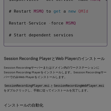
# Restart 
MSMQ
 to 
get
 a 
new
QMId
Restart
-
Service 
-
force 
MSMQ
# Start dependent services

if
(
$depServices 
-
ne $
null
)
{
Session Recording PlayerとWeb Playerのインストール
foreach
(
$depService 
in
 $depServices
)
Session Recordingサーバーまたはドメイン内のワークステーションに
        $startMode 
=
 Get
-
WmiObject win32_
Session Recording Playerをインストールします。Session Recordingサー
バーでのみWeb Playerをインストールします。
if
(
$startMode
.
StartMode 
-
eq 
"Aut
SessionRecordingPlayer.msi
と
SessionRecordingWebPlayer.msi
をダブルクリックし、手順に従ってインストールを完了します。
            Start
-
Service $depService
.
Name
}
インストールの自動化
}