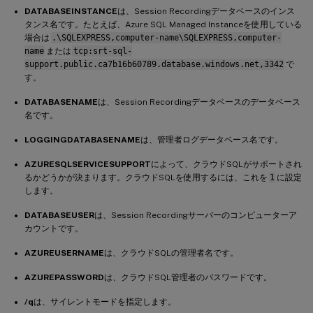
DATABASEINSTANCE
は、Session Recordingデータベースのインス
タンス名です。たとえば、Azure SQL Managed Instanceを使用している
場合は
.\SQLEXPRESS,computer-name\SQLEXPRESS,computer-
name
または
tcp:srt-sql-
support.public.ca7b16b60789.database.windows.net,3342
で
す。
DATABASENAME
は、Session Recordingデータベースのデータベース
名です。
LOGGINGDATABASENAME
は、管理者ログデータベース名です。
AZURESQLSERVICESUPPORT
によって、クラウドSQLがサポートされ
るかどうかが決まります。クラウドSQLを使用するには、これを
1
に設定
します。
DATABASEUSER
は、Session Recordingサーバーのコンピューターア
カウントです。
AZUREUSERNAME
は、クラウドSQLの管理者名です。
AZUREPASSWORD
は、クラウドSQL管理者のパスワードです。
/q
は、サイレントモードを指定します。