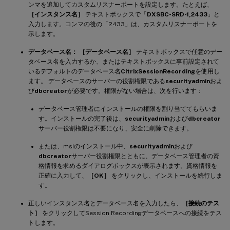
ンマを追加してカスタムリスナーポートを設定します。たとえば、
［インスタンス名］
テキストボックスで「
DXSBC-SRD-1,2433
」と
入力します。コンマの後の「2433」は、カスタムリスナーポートを
示します。
データベース名：
［データベース名］
テキストボックスで任意のデー
タベース名を入力するか、またはテキストボックスに事前設定されて
いるデフォルトのデータベース名
CitrixSessionRecording
を使用し
ます。 データベースのサーバーの役割権限である
securityadmin
およ
び
dbcreator
が必要です。権限がない場合は、次を行います：
データベース管理者にインストールの権限を割り当ててもらいま
す。インストールの完了後は、
securityadmin
および
dbcreator
サーバー役割権限は不要になり、安全に削除できます。
または、msiのインストール中、
securityadmin
および
dbcreator
サーバー役割権限とともに、データベース管理者の資
格情報を求めるダイアログボックスが表示されます。資格情報を
正確に入力して、
［OK］
をクリックし、インストールを続行しま
す。
正しいインスタンス名とデータベース名を入力したら、
［接続のテス
ト］
をクリックしてSession Recordingデータベースへの接続をテス
トします。