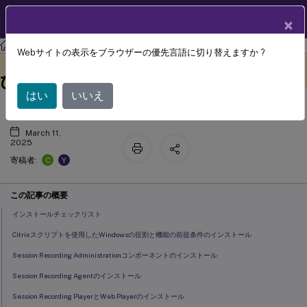
製品ドキュメン
JA
×
ト
Session Recording
Session Recording 2204
Webサイトの表示をブラウザーの優先言語に切り替えますか ?
インストール、アップグレード、およ
このコンテンツは動的に機械
フィードバックを提供する
翻訳されています。
びアンインストール
はい
いいえ
March 11,
2025
C
Y
寄稿者:
この記事の概要
インストールチェックリスト
Citrixスクリプトを使用したWindowsの役割と機能の前提条件のインストール
Session Recording Administrationコンポーネントのインストール
Session Recording Agentのインストール
Session Recording PlayerとWeb Playerのインストール