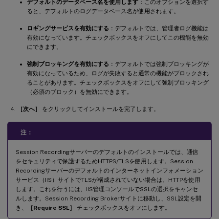
デフォルトのデータベース名を使用します
：このオプションを選択す
ると、デフォルトのログデータベース名が使用されます。
ロギングサービスを有効にする
：デフォルトでは、管理者ログ機能は
有効になっています。チェックボックスをオフにしてこの機能を無効
にできます。
強制ブロッキングを有効にする
：デフォルトでは強制ブロッキングが
有効になっているため、ログが失敗すると通常の機能がブロックされ
ることがあります。チェックボックスをオフにして強制ブロッキング
（必須のブロック）を無効にできます。
［次へ］
をクリックしてインストールを完了します。
注：
Session Recordingサーバーのデフォルトのインストールでは、通信
をセキュリティで保護するためHTTPS/TLSを使用します。Session
Recordingサーバーのデフォルトのインターネットインフォメーション
サービス（IIS）サイトでTLSが構成されていない場合は、HTTPを使用
します。これを行うには、IIS管理コンソールでSSLの選択をキャンセ
ルします。Session Recording Brokerサイトに移動し、SSL設定を開
き、
［Require SSL］
チェックボックスをオフにします。