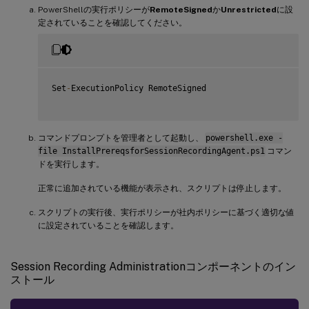
PowerShellの実行ポリシーが
RemoteSigned
か
Unrestricted
に設
定されていることを確認してください。
Set
-
ExecutionPolicy RemoteSigned

コマンドプロンプトを管理者として起動し、
powershell.exe -
file InstallPrereqsforSessionRecordingAgent.ps1
コマン
ドを実行します。
正常に追加されている機能が表示され、スクリプトは停止します。
スクリプトの実行後、実行ポリシーが社内ポリシーに基づく適切な値
に設定されていることを確認します。
Session Recording Administrationコンポーネントのイン
ストール