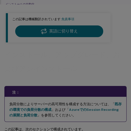
インストールの自動化
Session Recordingのアップグレード
この記事は機械翻訳されています.
免責事項
クラウドSQLデータベースサービスでのSession Recordingデータベースの展開
Session Recordingのアンインストール
英語に切り替え
Citrix Analytics for Securityとの統合
インストール、アップグレード、お
よびアンインストール
注：
負荷分散によりサーバーの高可用性を構成する方法については、「
既存
の環境での負荷分散の構成
」および「
AzureでのSession Recording
の展開と負荷分散
」を参照してください。
この記事は、次のセクションで構成されています。