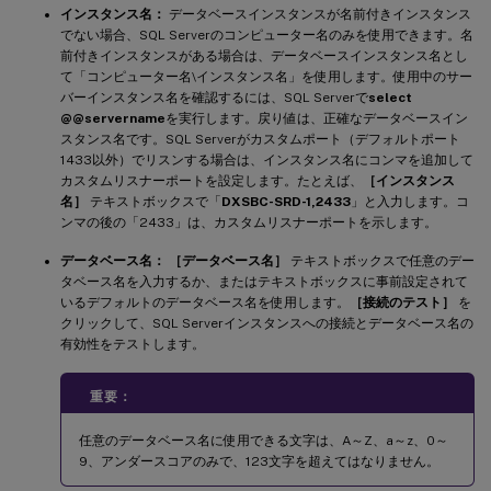
インスタンス名：
データベースインスタンスが名前付きインスタンス
でない場合、SQL Serverのコンピューター名のみを使用できます。名
前付きインスタンスがある場合は、データベースインスタンス名とし
て「コンピューター名\インスタンス名」を使用します。使用中のサー
バーインスタンス名を確認するには、SQL Serverで
select
@@servername
を実行します。戻り値は、正確なデータベースイン
スタンス名です。SQL Serverがカスタムポート（デフォルトポート
1433以外）でリスンする場合は、インスタンス名にコンマを追加して
カスタムリスナーポートを設定します。たとえば、
［インスタンス
名］
テキストボックスで「
DXSBC-SRD-1,2433
」と入力します。コ
ンマの後の「2433」は、カスタムリスナーポートを示します。
データベース名：
［データベース名］
テキストボックスで任意のデー
タベース名を入力するか、またはテキストボックスに事前設定されて
いるデフォルトのデータベース名を使用します。
［接続のテスト］
を
クリックして、SQL Serverインスタンスへの接続とデータベース名の
有効性をテストします。
重要：
任意のデータベース名に使用できる文字は、A～Z、a～z、0～
9、アンダースコアのみで、123文字を超えてはなりません。