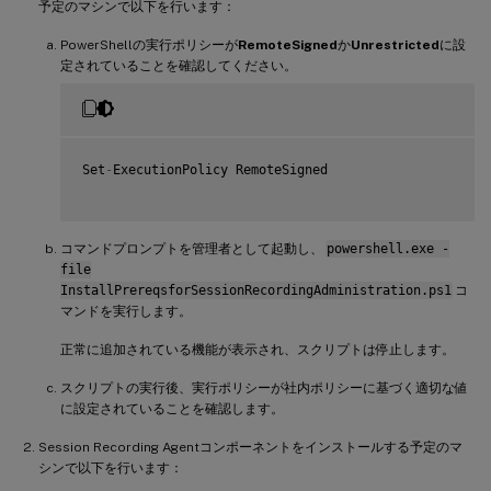
if
(
-
not
(
(
$system 
-
Like 
'\*Microsoft Windows Server 20
予定のマシンで以下を行います：
{
     Write
PowerShellの実行ポリシーが
-
Host
(
"This is not a supported platform. Insta
RemoteSigned
か
Unrestricted
に設
     Exit

定されていることを確認してください。
}
if
(
$system 
-
Like 
'\*Microsoft Windows Server\*'
)
{
     Import
-
Module ServerManager

Set
-
ExecutionPolicy RemoteSigned

AddFeatures
(
'MSMQ'
)
 #Message Queuing

AddFeatures
(
'MSMQ-HTTP-Support'
)
#
MSMQ
HTTP
 Support

}
else
コマンドプロンプトを管理者として起動し、
powershell.exe -
{
file
try
InstallPrereqsforSessionRecordingAdministration.ps1
コ
{
マンドを実行します。
         dism 
/
online 
/
enable
-
feature 
/
featurename
:
MSMQ
-
}
正常に追加されている機能が表示され、スクリプトは停止します。
catch
{
スクリプトの実行後、実行ポリシーが社内ポリシーに基づく適切な値
         Write
-
Host 
"Addition of Windows feature MSMQ HT
に設定されていることを確認します。
         Exit 
1
}
Session Recording Agentコンポーネントをインストールする予定のマ
     write
-
Host 
"Addition of Windows feature MSMQ HTTP S
シンで以下を行います：
}