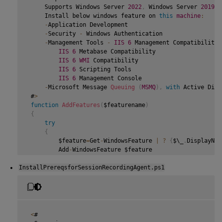
     Supports Windows Server 
2022
,
 Windows Server 
2019
 a
     Install below windows feature on 
this
machine
:
-
Application Development

-
Security 
-
 Windows Authentication

-
Management Tools 
-
IIS
6
 Management Compatibility

IIS
6
 Metabase Compatibility

IIS
6
WMI
 Compatibility

IIS
6
 Scripting Tools

IIS
6
 Management Console

-
Microsoft Message 
Queuing
(
MSMQ
)
,
with
 Active Dire
 #
>
function
AddFeatures
(
$featurename
)
{
try
{
         $feature
=
Get
-
WindowsFeature 
|
?
{
$\_
.
DisplayNam
         Add
-
WindowsFeature $feature

}
InstallPrereqsforSessionRecordingAgent.ps1
catch
{
         Write
-
Host 
"Addition of Windows feature $featur
         Exit 
1
}
     Write
-
Host 
"Addition of Windows feature $featurenam
<
#

}