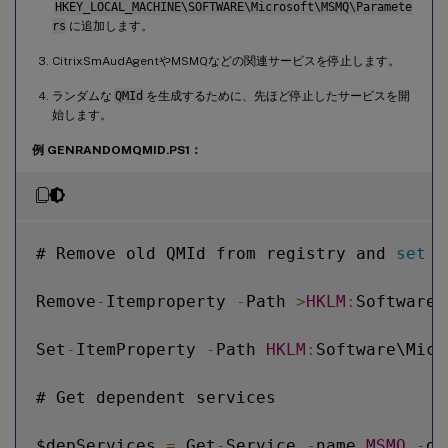
HKEY_LOCAL_MACHINE\SOFTWARE\Microsoft\MSMQ\Paramete
rs
に追加します。
CitrixSmAudAgentやMSMQなどの関連サービスを停止します。
ランダムな
QMId
を生成するために、先ほど停止したサービスを開
始します。
例 GENRANDOMQMID.PS1：
# Remove old QMId from registry and 
set
 S
Remove
-
Itemproperty 
-
Path 
>
HKLM
:
Software\
Set
-
ItemProperty 
-
Path 
HKLM
:
Software\Micr
# Get dependent services

$depServices 
=
 Get
-
Service 
-
name 
MSMQ
-
de