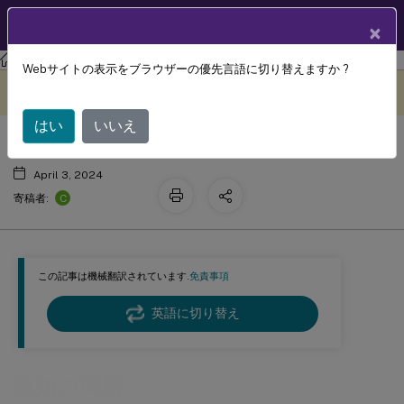
製品ドキュメン
JA
×
ト
Session Recording
Session Recording 2204
Webサイトの表示をブラウザーの優先言語に切り替えますか ?
既知の問題
このコンテンツは動的に機械
フィードバックを提供する
翻訳されています。
はい
いいえ
April 3, 2024
C
寄稿者:
この記事は機械翻訳されています.
免責事項
英語に切り替え
既知の問題