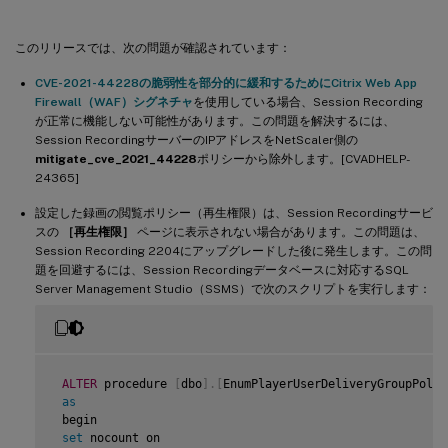
このリリースでは、次の問題が確認されています：
CVE-2021-44228の脆弱性を部分的に緩和するためにCitrix Web App
Firewall（WAF）シグネチャ
を使用している場合、Session Recording
が正常に機能しない可能性があります。この問題を解決するには、
Session RecordingサーバーのIPアドレスをNetScaler側の
mitigate_cve_2021_44228
ポリシーから除外します。[CVADHELP-
24365]
設定した録画の閲覧ポリシー（再生権限）は、Session Recordingサービ
スの
［再生権限］
ページに表示されない場合があります。この問題は、
Session Recording 2204にアップグレードした後に発生します。この問
題を回避するには、Session Recordingデータベースに対応するSQL
Server Management Studio（SSMS）で次のスクリプトを実行します：
ALTER
 procedure 
[
dbo
]
.
[
EnumPlayerUserDeliveryGroupPolic
as
 begin

set
 nocount on
