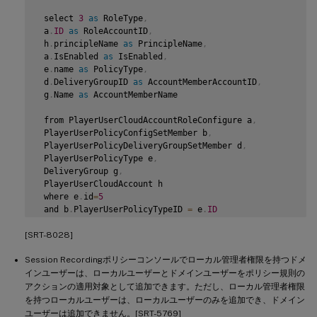
 select 
3
as
 RoleType
,
 a
.
ID
as
 RoleAccountID
,
 h
.
principleName 
as
 PrincipleName
,
 a
.
IsEnabled 
as
 IsEnabled
,
 e
.
name 
as
 PolicyType
,
 d
.
DeliveryGroupID 
as
 AccountMemberAccountID
,
 g
.
Name 
as
 AccountMemberName

 from PlayerUserCloudAccountRoleConfigure a
,
 PlayerUserPolicyConfigSetMember b
,
 PlayerUserPolicyDeliveryGroupSetMember d
,
 PlayerUserPolicyType e
,
 DeliveryGroup g
,
 PlayerUserCloudAccount h

 where e
.
id
=
5
 and b
.
PlayerUserPolicyTypeID 
=
 e
.
ID
 and a
.
PlayerUserPolicyConfigSetID 
=
 b
.
PlayerUserPolicyC
[SRT-8028]
 and b
.
PolicySetID 
=
 d
.
PlayerUserPolicyDeliveryGroupSetID
 and g
.
ID
=
d
.
DeliveryGroupID

Session Recordingポリシーコンソールでローカル管理者権限を持つドメ
 and h
.
ID
=
a
.
CloudAccountID

インユーザーは、ローカルユーザーとドメインユーザーをポリシー規則の
 end

アクションの適用対象として追加できます。ただし、ローカル管理者権限
を持つローカルユーザーは、ローカルユーザーのみを追加でき、ドメイン
ユーザーは追加できません。[SRT-5769]