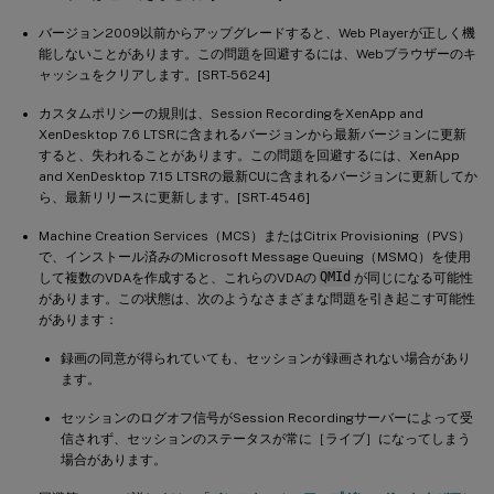
バージョン2009以前からアップグレードすると、Web Playerが正しく機
能しないことがあります。この問題を回避するには、Webブラウザーのキ
ャッシュをクリアします。[SRT-5624]
カスタムポリシーの規則は、Session RecordingをXenApp and
XenDesktop 7.6 LTSRに含まれるバージョンから最新バージョンに更新
すると、失われることがあります。この問題を回避するには、XenApp
and XenDesktop 7.15 LTSRの最新CUに含まれるバージョンに更新してか
ら、最新リリースに更新します。[SRT-4546]
Machine Creation Services（MCS）またはCitrix Provisioning（PVS）
で、インストール済みのMicrosoft Message Queuing（MSMQ）を使用
して複数のVDAを作成すると、これらのVDAの
QMId
が同じになる可能性
があります。この状態は、次のようなさまざまな問題を引き起こす可能性
があります：
録画の同意が得られていても、セッションが録画されない場合があり
ます。
セッションのログオフ信号がSession Recordingサーバーによって受
信されず、セッションのステータスが常に［ライブ］になってしまう
場合があります。