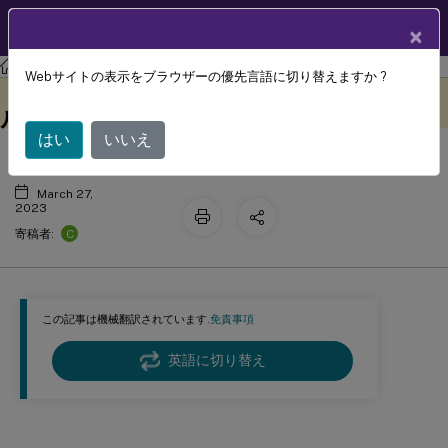
製品ドキュメン
JA
×
ト
Session Recording
Session Recording 2212
Webサイトの表示をブラウザーの優先言語に切り替えますか ?
サーバーコンポーネントをインストー
このコンテンツは動的に機械
フィードバックを提供する
翻訳されています。
ルできない
はい
いいえ
March 27,
2023
C
寄稿者:
この記事は機械翻訳されています.
免責事項
英語に切り替え
サーバーコンポーネントをインスト