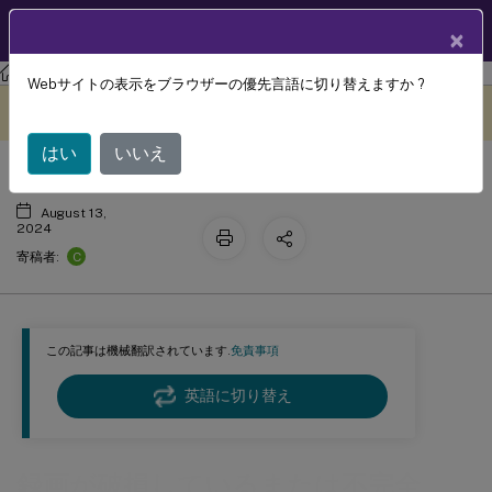
製品ドキュメン
JA
×
ト
Session Recording
Session Recording 2311
Webサイトの表示をブラウザーの優先言語に切り替えますか ?
録画が破損しているまたは不完全
このコンテンツは動的に機械
フィードバックを提供する
翻訳されています。
はい
いいえ
August 13,
2024
C
寄稿者:
この記事は機械翻訳されています.
免責事項
英語に切り替え
録画が破損しているまたは不完全