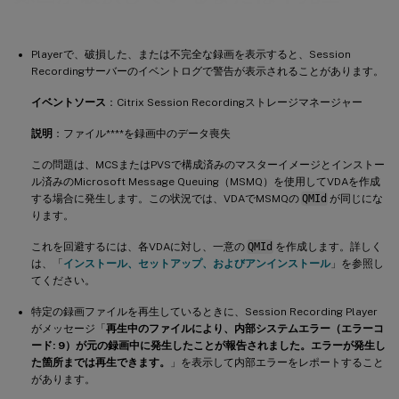
Playerで、破損した、または不完全な録画を表示すると、Session
Recordingサーバーのイベントログで警告が表示されることがあります。
イベントソース
：Citrix Session Recordingストレージマネージャー
説明
：ファイル**
**を録画中のデータ喪失
この問題は、MCSまたはPVSで構成済みのマスターイメージとインストー
ル済みのMicrosoft Message Queuing（MSMQ）を使用してVDAを作成
する場合に発生します。この状況では、VDAでMSMQの
QMId
が同じにな
ります。
これを回避するには、各VDAに対し、一意の
QMId
を作成します。詳しく
は、「
インストール、セットアップ、およびアンインストール
」を参照し
てください。
特定の録画ファイルを再生しているときに、Session Recording Player
がメッセージ「
再生中のファイルにより、内部システムエラー（エラーコ
ード: 9）が元の録画中に発生したことが報告されました。エラーが発生し
た箇所までは再生できます。
」を表示して内部エラーをレポートすること
があります。