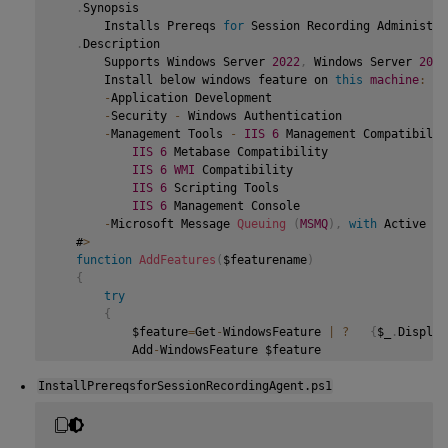
.
Synopsis

       Installs Prereqs 
for
 Session Recording Administrat
.
Description

       Supports Windows Server 
2022
,
 Windows Server 
2019
       Install below windows feature on 
this
machine
:
-
Application Development

-
Security 
-
 Windows Authentication

-
Management Tools 
-
IIS
6
 Management Compatibility
IIS
6
 Metabase Compatibility

IIS
6
WMI
 Compatibility

IIS
6
 Scripting Tools

IIS
6
 Management Console

-
Microsoft Message 
Queuing
(
MSMQ
)
,
with
 Active Di
   #
>
function
AddFeatures
(
$featurename
)
{
try
{
           $feature
=
Get
-
WindowsFeature 
|
?
{
$_
.
Display
           Add
-
WindowsFeature $feature

}
InstallPrereqsforSessionRecordingAgent.ps1
catch
{
           Write
-
Host 
"Addition of Windows feature $feat
           Exit 
1