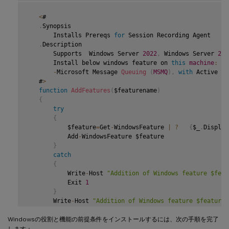
}
       Write
-
Host 
"Addition of Windows feature $featuren
<
#

}
.
Synopsis

       Installs Prereqs 
for
 Session Recording Agent

   $system
=
 gwmi win32_operatingSystem 
|
 select name

.
Description

       Supports  Windows Server 
2022
,
 Windows Server 
201
if
(
-
not
(
(
$system 
-
Like 
'*Microsoft Windows Server 2
       Install below windows feature on 
this
machine
:
{
-
Microsoft Message 
Queuing
(
MSMQ
)
,
with
 Active Di
       Write
-
Host
(
"This is not a supported server platfo
   #
>
       Exit

function
AddFeatures
(
$featurename
)
}
{
try
   # Start to install Windows feature

{
   Import
-
Module ServerManager

           $feature
=
Get
-
WindowsFeature 
|
?
{
$_
.
Display
           Add
-
WindowsFeature $feature

AddFeatures
(
'Web-Asp-Net45'
)
 #
ASP
.
NET
4.5
}
AddFeatures
(
'Web-Mgmt-Console'
)
 #
IIS
 Management Consol
catch
AddFeatures
(
'Web-Windows-Auth'
)
 # Windows Authenticati
{
AddFeatures
(
'Web-Metabase'
)
 #
IIS
6
 Metabase Compatibi
           Write
-
Host 
"Addition of Windows feature $feat
AddFeatures
(
'Web-WMI'
)
 #
IIS
6
WMI
 Compatibility

           Exit 
1
AddFeatures
(
'Web-Lgcy-Scripting'
)
#
IIS
6
 Scripting Tool
}
AddFeatures
(
'Web-Lgcy-Mgmt-Console'
)
 #
IIS
6
 Managemen
       Write
-
Host 
"Addition of Windows feature $featuren
AddFeatures
(
'MSMQ-HTTP-Support'
)
 #
MSMQ
HTTP
 Support

}
AddFeatures
(
'web-websockets'
)
 #
IIS
 Web Sockets

Windowsの役割と機能の前提条件をインストールするには、次の手順を完了
AddFeatures
(
'NET-WCF-HTTP-Activation45'
)
 #http activat
   # Start to install Windows feature

します：