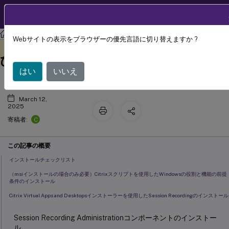
製品ドキュメン
JA
ト
Session Recording
Session Recording 2402 LTSR
Webサイトの表示をブラウザーの優先言語に切り替えますか ?
インストール、アップグレード、およ
このコンテンツは動的に機械
フィードバックを提供する
翻訳されています。
びアンインストール
はい
いいえ
March 12,
2025
C
寄稿者:
この記事の概要
インストールチェックリスト
（msiインストールの場合のみ必要）Citrixスクリプトを使用したWindowsの役割と機能の前提
条件のインストール
Citrix Virtual Apps and Desktopsインストーラーを使用したSession Recordingのインストール
Session Recording Administrationコンポーネントのインストー
ル