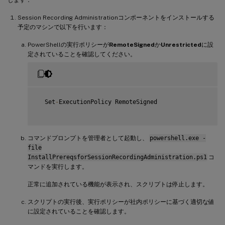
AddFeatures
(
'Web-IP-Security'
)
#
IIS
-
IPSecurity

   $system
=
 gwmi win32_operatingSystem 
|
 select name

Session Recording Administrationコンポーネントをインストールする
if
(
-
not
(
(
$system 
-
Like 
'*Microsoft Windows Server 2
予定のマシンで以下を行います：
{
       Write
PowerShellの実行ポリシーが
-
Host
(
"This is not a supported platform.   I
RemoteSigned
か
Unrestricted
に設
       Exit

定されていることを確認してください。
}
if
(
$system 
-
Like 
'*Microsoft Windows Server*'
)
{
       Import
-
Module ServerManager

  Set
-
ExecutionPolicy RemoteSigned

AddFeatures
(
'MSMQ'
)
 #Message Queuing

AddFeatures
(
'MSMQ-HTTP-Support'
)
#
MSMQ
HTTP
 Support
}
else
コマンドプロンプトを管理者として起動し、
powershell.exe -
{
file
try
InstallPrereqsforSessionRecordingAdministration.ps1
コ
{
マンドを実行します。
           dism 
/
online 
/
enable
-
feature 
/
featurename
:
MSM
}
正常に追加されている機能が表示され、スクリプトは停止します。
catch
{
スクリプトの実行後、実行ポリシーが社内ポリシーに基づく適切な値
           Write
-
Host 
"Addition of Windows feature MSMQ 
に設定されていることを確認します。
           Exit 
1