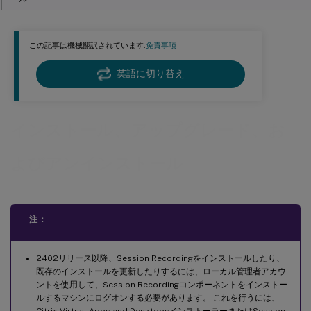
Session Recording Agentのインストール
この記事は機械翻訳されています.
免責事項
Session Recording Playerのインストール
メッセージ キュー（MSMQ）のアクセス制御リスト（ACL）を設定します。
英語に切り替え
インストールの自動化
Session Recording Administrationコンポーネントのインストー
ルを自動化する
インストール、アップグレード、お
Session Recording PlayerおよびWeb Playerのインストールを自
よびアンインストール
動化する
Session Recordingのアップグレード
要件、準備、および制限
注：
アップグレードの順序
クラウドSQLデータベースサービスでのSession Recordingデータベースのインストール
2402リリース以降、Session Recordingをインストールしたり、
Azure SQL DatabaseにSession Recordingデータベースをインス
既存のインストールを更新したりするには、ローカル管理者アカウ
トールする
ントを使用して、Session Recordingコンポーネントをインストー
ルするマシンにログオンする必要があります。 これを行うには、
Azure SQL Managed InstanceまたはAWS RDSでのSession
Citrix Virtual Apps and DesktopsインストーラーまたはSession