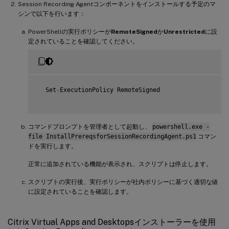
}
Session Recording Agentコンポーネントをインストールする予定のマ
       write
-
Host 
"Addition of Windows feature MSMQ HTTP
シンで以下を行います：
}
PowerShellの実行ポリシーが
RemoteSigned
か
Unrestricted
に設
定されていることを確認してください。
  Set
-
ExecutionPolicy RemoteSigned

コマンドプロンプトを管理者として起動し、
powershell.exe -
file InstallPrereqsforSessionRecordingAgent.ps1
コマン
ドを実行します。
正常に追加されている機能が表示され、スクリプトは停止します。
スクリプトの実行後、実行ポリシーが社内ポリシーに基づく適切な値
に設定されていることを確認します。
Citrix Virtual Apps and Desktopsインストーラーを使用