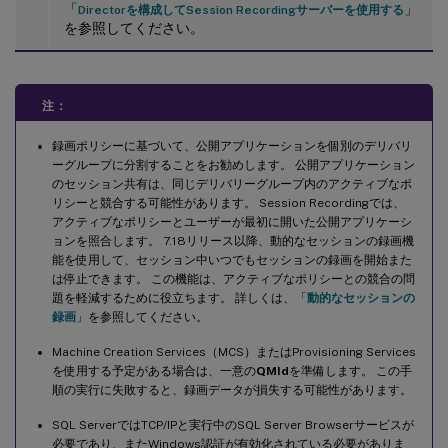
「
」
Directorを構成してSession Recordingサーバーを使用する
を参照してください。
注：
録画ポリシーに基づいて、公開アプリケーションを個別のデリバリ
ーグループに分割することをお勧めします。 公開アプリケーション
のセッション共有は、同じデリバリーグループ内のアクティブなポ
リシーと競合する可能性があります。 Session Recordingでは、
アクティブなポリシーとユーザーが最初に開いた公開アプリケーシ
ョンを照合します。 7.18リリース以降、動的なセッションの録画機
能を使用して、セッション中いつでもセッションの録画を開始また
は停止できます。 この機能は、アクティブなポリシーとの競合の問
題を軽減するために役立ちます。 詳しくは、「
動的なセッションの
録画
」を参照してください。
Machine Creation Services（MCS）またはProvisioning Services
を使用する予定がある場合は、一意の
QMId
を準備します。 この手
順の実行に失敗すると、録画データが損失する可能性があります。
SQL ServerではTCP/IPと実行中のSQL Server Browserサービスが
必要であり、またWindows認証が有効化されている必要がありま