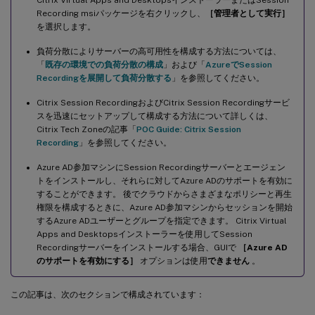
Recordingデータベースのインストール
Recording msiパッケージを右クリックし、
［管理者として実行］
を選択します。
クラウドSQL Managed Instanceへのオンプレミスデータベース
の移行
負荷分散によりサーバーの高可用性を構成する方法については、
「
既存の環境での負荷分散の構成
」および「
AzureでSession
Azure SQL Managed Instanceからオンプレミスデータベースへ
Recordingを展開して負荷分散する
」を参照してください。
の実稼働データベースの移行
Citrix Session RecordingおよびCitrix Session Recordingサービ
Azure VM上のSQL ServerでのSession Recordingデータベースの
スを迅速にセットアップして構成する方法について詳しくは、
インストール
Citrix Tech Zoneの記事「
POC Guide: Citrix Session
Google Cloud SQL ServerでのSession Recordingデータベースの
Recording
」を参照してください。
インストール
Azure AD参加マシンにSession Recordingサーバーとエージェン
Session Recordingのアンインストール
トをインストールし、それらに対してAzure ADのサポートを有効に
することができます。 後でクラウドからさまざまなポリシーと再生
Citrix Analytics for Securityとの統合
権限を構成するときに、Azure AD参加マシンからセッションを開始
前提条件
するAzure ADユーザーとグループを指定できます。 Citrix Virtual
Apps and Desktopsインストーラーを使用してSession
Session RecordingサーバーをCitrix Analytics for Securityに接続
Recordingサーバーをインストールする場合、GUIで
［Azure AD
する
のサポートを有効にする］
オプションは使用
できません
。
接続された展開を表示する
この記事は、次のセクションで構成されています：
受信したイベントを表示する