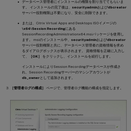
データベース管理者にインストールの権限を割り当ててもらいま
す。 インストールの完了後は、
securityadmin
および
dbcreator
サーバー役割権限は不要になり、安全に削除できます。
または、Citrix Virtual Apps and Desktops ISOイメージの
\x64\Session Recording
にある
SessionRecordingAdministrationx64.msiパッケージを使用し
ます。 msiのインストール中、
securityadmin
および
dbcreator
サーバー役割権限と共に、データベース管理者の資格情報を求め
るダイアログボックスが表示されます。 資格情報を正確に入力し
て、
［OK］
をクリックし、インストールを続行します。
インストールによりSession Recordingデータベースが作成さ
れ、Session Recordingサーバーのマシンアカウントが
db_owner
として追加されます。
［管理者ログの構成］
ページで、管理者ログ機能の構成を指定します。