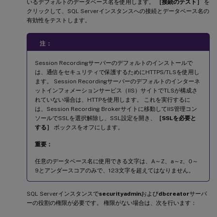
いるデフォルトのデータベース名を使用します。
［接続のテスト］
を
クリックして、SQL Serverインスタンスへの接続とデータベース名の
有効性をテストします。
注：
Session Recordingサーバーのデフォルトのインストールで
は、通信をセキュリティで保護するためにHTTPS/TLSを使用し
ます。 Session Recordingサーバーのデフォルトのインターネ
ットインフォメーションサービス（IIS）サイトでTLSが構成さ
れていない場合は、HTTPを使用します。 これを実行するに
は、Session Recording Brokerサイトに移動してIIS管理コン
ソールでSSLを選択解除し、SSL設定を開き、
［SSLを必要と
する］
ボックスをオフにします。
重要：
任意のデータベース名に使用できる文字は、A～Z、a～z、0～
9とアンダースコアのみで、123文字を超えてはなりません。
SQL Serverインスタンスで
securityadmin
および
dbcreator
サーバ
ーの役割の権限が必要です。 権限がない場合は、次を行います：