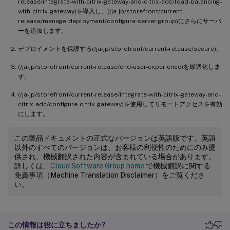
release/integrate-with-citrix-gateway-and-citrix-adc/load-balancing-
with-citrix-gateway)を導入し、(/ja-jp/storefront/current-
release/manage-deployment/configure-server-group)にさらにサーバ
ーを追加します。
デプロイメントを保護する(/ja-jp/storefront/current-release/secure)。
(/ja-jp/storefront/current-release/end-user-experience)を最適化しま
す。
(/ja-jp/storefront/current-release/integrate-with-citrix-gateway-and-
citrix-adc/configure-citrix-gateway)を使用してリモートアクセスを有効
にします。
この製品ドキュメントの正式なバージョンは英語版です。英語
以外のすべてのバージョンは、お客様の利便性のためにのみ提
供され、機械翻訳された内容が含まれている場合があります。
詳しくは、
Cloud Software Group home
で機械翻訳に関する
免責事項（Machine Translation Disclaimer）をご覧くださ
い。
この情報は役に立ちましたか?