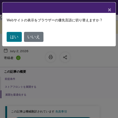
製品ドキュメン
JA
×
ト
ストアフロント
StoreFront
の現在のリリース
Webサイトの表示をブラウザーの優先言語に切り替えますか ?
はじめに
このコンテンツは動的に機械
フィードバックを提供する
翻訳されています。
はい
いいえ
July 2, 2026
C
寄稿者:
この記事の概要
前提条件
ストアフロントを展開する
展開を最適化する
この記事は機械翻訳されています.
免責事項