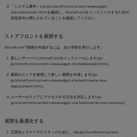
「システム要件」(/ja-jp/storefront/current-release/get-
started/install.html)を確認し、StoreFrontをインストールするための
前提条件が満たされていることを確認してください。
ストアフロントを展開する
™
StoreFront
展開を作成するには、次の手順を実行します。
新しいサーバーにStoreFrontをインストールします(/ja-
jp/storefront/current-release/get-started/install.html)。
最初のストアを使用して新しい展開を作成します(/ja-
jp/storefront/current-release/get-started/create-new-
deployment.html)。
ユーザーがストアにアクセスする方法を決定します(/ja-
jp/storefront/current-release/get-started/user-access-options)。
展開を最適化する
冗長性とスケーラビリティのために、(/ja-jp/storefront/current-