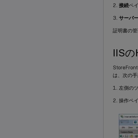
接続
ペ
サーバ
証明書の管
IIS
StoreFro
は、次の手
左側の
操作ペ