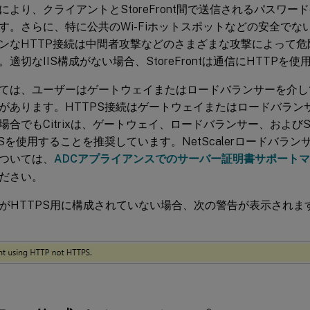
により、クライアントとStoreFront間で送信されるパスワ
す。さらに、特に公共のWi-Fiホットスポットなどの安全でな
ンなHTTP接続は中間者攻撃などのさまざまな攻撃によって
適切なIIS構成がない場合、StoreFrontは通信にHTTPを使
ては、ユーザーはゲートウェイまたはロードバランサーを介してSt
があります。HTTPS接続はゲートウェイまたはロードバラン
合でもCitrixは、ゲートウェイ、ロードバランサー、およびSto
PSを使用することを推奨しています。NetScalerロードバラ
ついては、
ADCアプライアンスでのサーバー証明書サポート
ださい。
rontがHTTPS用に構成されていない場合、次の警告が表示されま