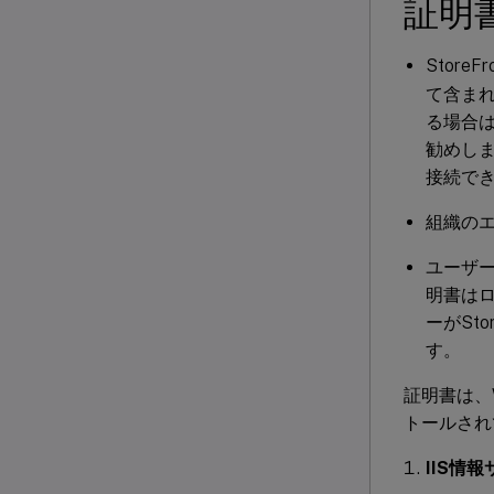
証明
StoreFr
て含まれ
る場合は
勧めしま
接続で
組織の
ユーザー
明書は
ーがSt
す。
証明書は、W
トールされ
IIS情報