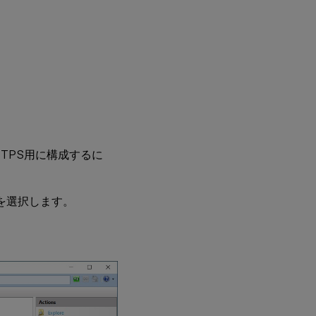
S) をHTTPS用に構成するに
 を選択します。