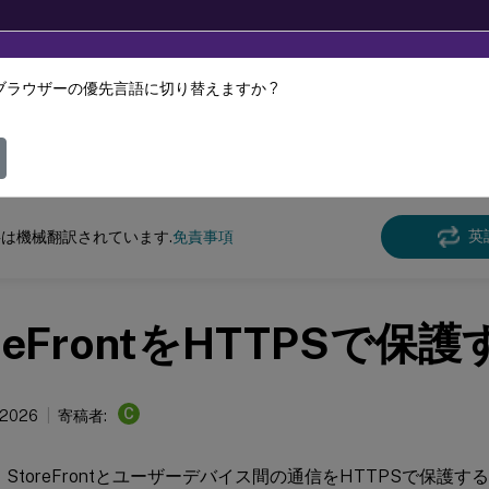
ブラウザーの優先言語に切り替えますか ?
ツは動的に機械翻訳されています。
フィ
フロント
StoreFront
の現在のリリース
英
は機械翻訳されています.
免責事項
oreFrontをHTTPSで保
C
 2026
寄稿者:
では、StoreFrontとユーザーデバイス間の通信をHTTPSで保