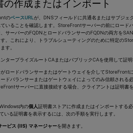
書の作成またはインポート
ontの
ベースURL
が、DNSフィールドに共通名またはサブジェクト代
ていることを確認します。StoreFrontサーバーの前にロー
、サーバーのFQDNとロードバランサーのFQDNの両方をSA
す。これにより、トラブルシューティングのために特定のStore
きます。
エンタープライズルートCAまたはパブリックCAを使用して証
がロードバランサーまたはゲートウェイを介してStoreFron
ロードバランサーまたはゲートウェイによってのみ信頼される
oreFrontサーバーに直接接続する場合、クライアントは証明
indows内の
個人
証明書ストアに作成またはインポートする必
ている証明書を表示するには、次の手順を実行します。
サービス (IIS) マネージャー
を開きます。