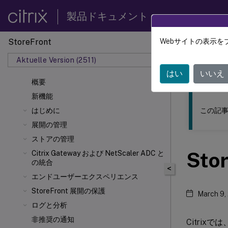
製品ドキュメント
StoreFront
Webサイトの表示を
このコンテン
Aktuelle Version (2511)
ストア
はい
いいえ
概要
新機能
この記事
はじめに
展開の管理
ストアの管理
St
Citrix Gateway および NetScaler
ADC と
の統合
<
エンドユーザーエクスペリエンス
StoreFront 展開の保護
March 9,
ログと分析
非推奨の通知
Citrix