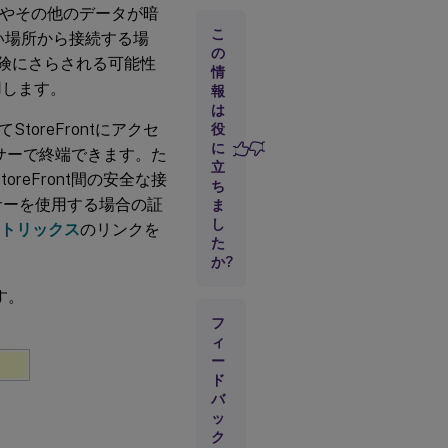
ードやその他のデータが暗
ン
ポ
こ
い場所から接続する場
ー
の
危険にさらされる可能性
ト
情
用します。
報
は
IISの
oreFrontにアクセ
役
HTTPS
に
サーで終端できます。た
構成
立
reFront間の安全な接
ち
ンサーを使用する場合の証
ま
し
マトリックス
のリンクを
た
か?
す。
フ
ィ
ー
ド
バ
ッ
ク