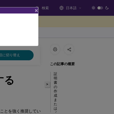
検索
日本語
×
ードバックを提供する
語に切り替え
この記事の概要
証
護する
明
書
>
の
作
成
ま
た
は
護することを強く推奨してい
イ