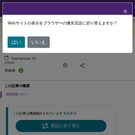
製品ドキュメン
JA
×
ト
ワークスペース環境管理
Workspace Environment Management 2402
Webサイトの表示をブラウザーの優先言語に切り替えますか ?
環境変数
このコンテンツは動的に機械
フィードバックを提供する
翻訳されています。
はい
いいえ
September 12,
2024
C
寄稿者:
この記事の概要
環境変数リスト
この記事は機械翻訳されています.
免責事項
英語に切り替え