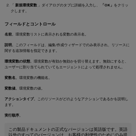
「
新規環境変数
」ダイアログのタブに詳細を入力し、
「OK」
をクリッ
クします。
フィールドとコントロール
名前
。環境変数リストに表示される変数の表示名。
説明
。このフィールドは、編集/作成ウィザードでのみ表示され、リソースに
関する追加情報を指定できます。
環境変数の状態
。環境変数が有効か無効かを切り替えます。無効にすると、
ユーザーに割り当てられていてもエージェントによって処理されません。
変数名
。環境変数の機能名。
変数値
。環境変数の値。
アクションタイプ
。このリソースがどのようなアクションであるかを説明し
ます。
実行順序
。
この製品ドキュメントの正式なバージョンは英語版です。英語
以外のすべてのバージョンは、お客様の利便性のためにのみ提