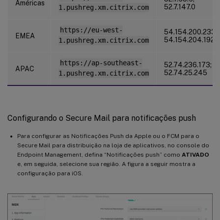
Américas
52.7.147.0
1.pushreg.xm.citrix.com
https://eu-west-
54.154.200.233;
EMEA
54.154.204.192
1.pushreg.xm.citrix.com
https://ap-southeast-
52.74.236.173;
APAC
52.74.25.245
1.pushreg.xm.citrix.com
Configurando o Secure Mail para notificações push
Para configurar as Notificações Push da Apple ou o FCM para o
Secure Mail para distribuição na loja de aplicativos, no console do
Endpoint Management, defina “Notificações push” como
ATIVADO
e, em seguida, selecione sua região. A figura a seguir mostra a
configuração para iOS.