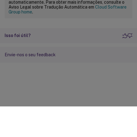
automaticamente. Para obter mais informações, consulte o
Aviso Legal sobre Tradução Automática em
Cloud Software
Group home
.
Isso foi útil?
Envie-nos o seu feedback