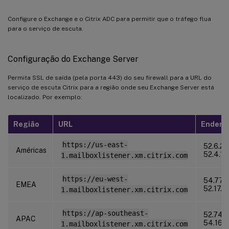
Configure o Exchange e o Citrix ADC para permitir que o tráfego flua
para o serviço de escuta.
Configuração do Exchange Server
Permita SSL de saída (pela porta 443) do seu firewall para a URL do
serviço de escuta Citrix para a região onde seu Exchange Server está
localizado. Por exemplo:
Região
URL
Endereç
https://us-east-
52.6.25
Américas
52.4.18
1.mailboxlistener.xm.citrix.com
https://eu-west-
54.77.1
EMEA
52.17.1
1.mailboxlistener.xm.citrix.com
https://ap-southeast-
52.74.2
APAC
54.169.
1.mailboxlistener.xm.citrix.com