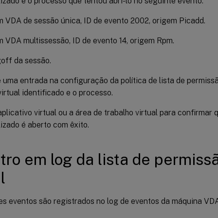
izado e o processo que tentou abri-lo no seguinte evento:
 VDA de sessão única, ID de evento 2002, origem Picadd.
 VDA multissessão, ID de evento 14, origem Rpm.
off da sessão.
 uma entrada na configuração da política de lista de permissã
virtual identificado e o processo.
 aplicativo virtual ou a área de trabalho virtual para confirmar 
izado é aberto com êxito.
tro em log da lista de permiss
l
es eventos são registrados no log de eventos da máquina VDA