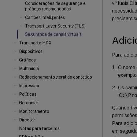
virtuais Ci
Considerações de segurança e
práticas recomendadas
necessidade
Cartões inteligentes
precisam se
Transport Layer Security (TLS)
Segurança de canais virtuais
Adici
Transporte HDX
Dispositivos
Para adicio
Gráficos
O nome d
Multimídia
exemplo
Redirecionamento geral de conteúdo
Impressão
Os camin
Políticas
C:\Pr
Gerenciar
Quando tive
Monitoramento
permissõe
Director
Para adicio
Notas para terceiros
em seguida,