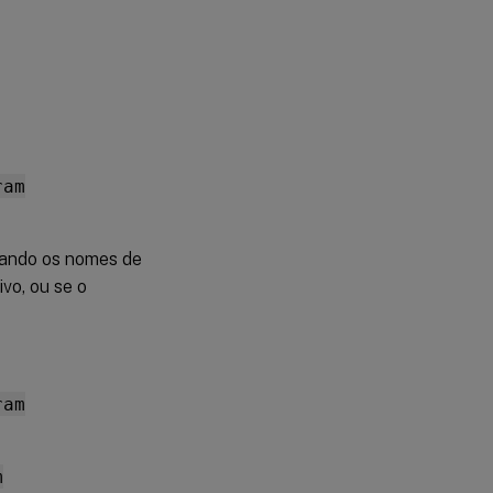
ram
quando os nomes de
vo, ou se o
ram
m