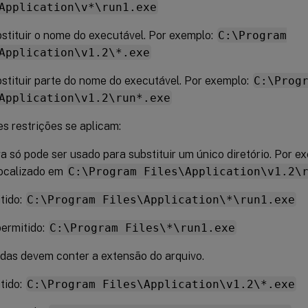
Application\v*\run1.exe
stituir o nome do executável. Por exemplo:
C:\Program
Application\v1.2\*.exe
stituir parte do nome do executável. Por exemplo:
C:\Prog
Application\v1.2\run*.exe
s restrições se aplicam:
a só pode ser usado para substituir um único diretório. Por e
localizado em
C:\Program Files\Application\v1.2\
tido:
C:\Program Files\Application\*\run1.exe
ermitido:
C:\Program Files\*\run1.exe
das devem conter a extensão do arquivo.
tido:
C:\Program Files\Application\v1.2\*.exe