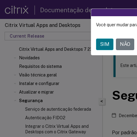
Documentação de produtos
Citrix Virtual Apps and Desktops
Você quer mudar para
Este conteúdo
Current Release
Citrix
SIM
NÃO
Citrix Virtual Apps and Desktops 7 2308
Novidades
Este art
Requisitos do sistema
Visão técnica geral
Instalar e configurar
Segu
Atualizar e migrar
Segurança
<
Serviço de autenticação federada
Decembe
Autenticação FIDO2
Integrar o Citrix Virtual Apps and
Desktops com o Citrix Gateway
Por padrão,