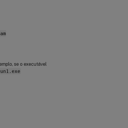
ram
xemplo, se o executável
run1.exe