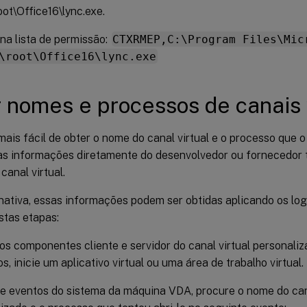
oot\Office16\lync.exe.
na lista de permissão:
CTXRMEP,C:\Program Files\Mic
\root\Office16\lync.exe
 nomes e processos de canais 
mais fácil de obter o nome do canal virtual e o processo que
as informações diretamente do desenvolvedor ou fornecedor 
canal virtual.
nativa, essas informações podem ser obtidas aplicando os log
stas etapas:
s componentes cliente e servidor do canal virtual personali
os, inicie um aplicativo virtual ou uma área de trabalho virtual.
e eventos do sistema da máquina VDA, procure o nome do cana