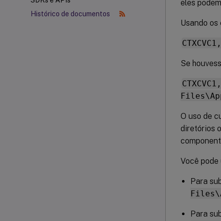
SDKs e APIs
eles podem
Histórico de documentos
Usando os e
CTXCVC1
Se houvesse
CTXCVC1
Files\Ap
O uso de c
diretórios 
componente 
Você pode 
Para sub
Files\
Para sub