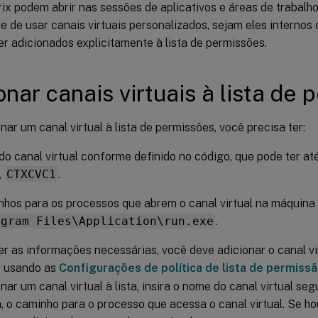
trix podem abrir nas sessões de aplicativos e áreas de trabalho
 de usar canais virtuais personalizados, sejam eles internos o
r adicionados explicitamente à lista de permissões.
onar canais virtuais à lista de
nar um canal virtual à lista de permissões, você precisa ter:
o canal virtual conforme definido no código, que pode ter at
,
CTXCVC1
.
hos para os processos que abrem o canal virtual na máquina
ogram Files\Application\run.exe
.
r as informações necessárias, você deve adicionar o canal vir
s usando as
Configurações de política de lista de permissão
nar um canal virtual à lista, insira o nome do canal virtual seg
 o caminho para o processo que acessa o canal virtual. Se ho