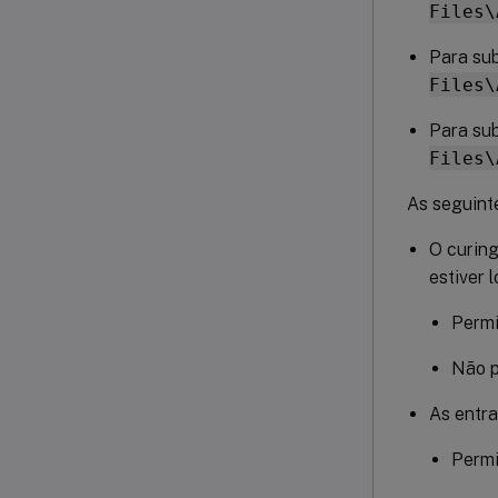
Files\
Para sub
Files\
Para sub
Files\
As seguinte
O curing
estiver 
Permi
Não p
As entra
Permi