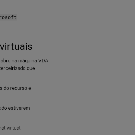
rosoft
virtuais
 o abre na máquina VDA
terceirizado que
s do recurso e
zado estiverem
l virtual