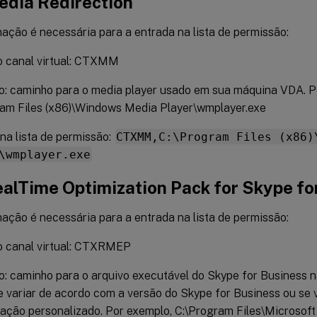
edia Redirection
ação é necessária para a entrada na lista de permissão:
 canal virtual: CTXMM
o: caminho para o media player usado em sua máquina VDA. P
ram Files (x86)\Windows Media Player\wmplayer.exe
na lista de permissão:
CTXMM,C:\Program Files (x86)
\wmplayer.exe
alTime Optimization Pack for Skype fo
ação é necessária para a entrada na lista de permissão:
 canal virtual: CTXRMEP
: caminho para o arquivo executável do Skype for Business 
 variar de acordo com a versão do Skype for Business ou se
lação personalizado. Por exemplo, C:\Program Files\Microsoft