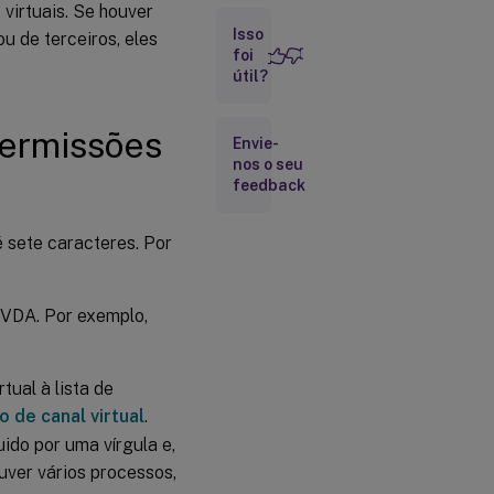
 virtuais. Se houver
Isso
u de terceiros, eles
Obter
foi
nomes e
útil?
processos
de canais
virtuais
 permissões
Envie-
nos o seu
feedback
Registro
em log da
lista de
é sete caracteres. Por
permissão
do canal
virtual
 VDA. Por exemplo,
Canais
virtuais de
terceiros
conhecidos
tual à lista de
 de canal virtual
.
uido por uma vírgula e,
uver vários processos,