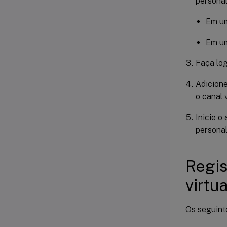
personal
Em um
Em um
Faça log
Adicione
o canal 
Inicie o
personal
Regis
virtua
Os seguint