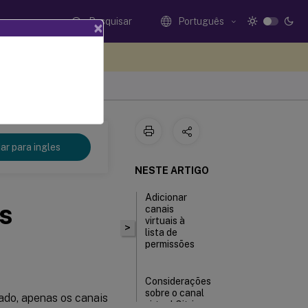
Pesquisar
Português
×
eedback aqui
r para ingles
NESTE ARTIGO
Adicionar
s
canais
virtuais à
>
lista de
permissões
Considerações
sobre o canal
tado, apenas os canais
virtual Citrix