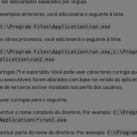
 ser adicionados separados por vírgula.
xemplos anteriores, você adicionaria o seguinte à lista:
,C:\Program Files\Application\run.exe
 vários processos, você adicionaria o seguinte à lista:
,C:\Program Files\Application\run.exe,C:\Prog
plication\run2.exe
uringas (*) é suportado. Você pode usar caracteres curinga 
ou executáveis forem alterados com base na versão do aplicati
de terceiros estiver instalado nos perfis dos usuários.
usar curingas para o seguinte:
stituir o nome completo do diretório. Por exemplo:
C:\Prog
Application\*\run1.exe
stituir parte do nome do diretório. Por exemplo:
C:\Progra