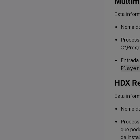
Multim
Esta inform
Nome do
Process
C:\Prog
Entrada 
Player
HDX Re
Esta inform
Nome do
Processo
que pode
de insta