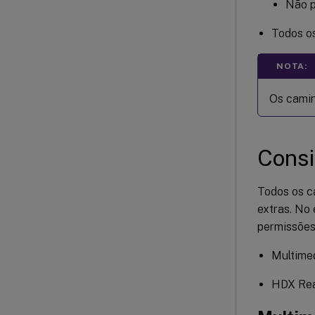
Não p
Todos os
NOTA:
Os camin
Consi
Todos os ca
extras. No 
permissões
Multimed
HDX Rea