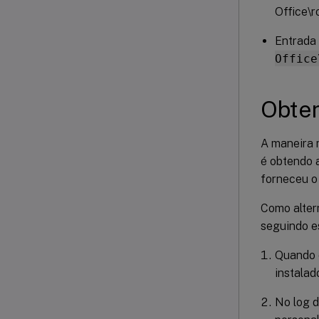
Office\r
Entrada 
Office
Obter
A maneira 
é obtendo 
forneceu o 
Como alter
seguindo e
Quando o
instalad
No log d