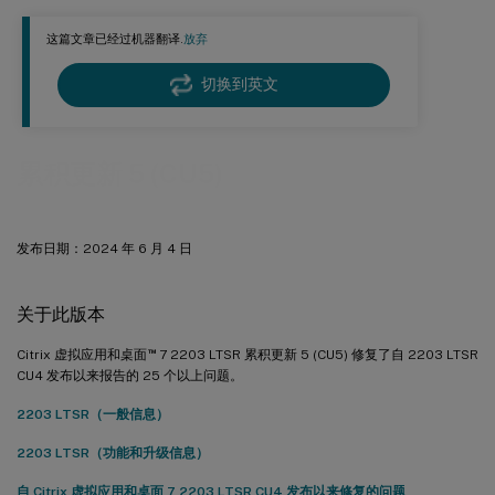
™
思杰店面
2203 LTSR CU5
这篇文章已经过机器翻译.
放弃
新的部署
现有的部署
切换到英文
2203 LTSR CU5 基线组件
2203 LTSR CU5 兼容组件
累积更新 5 (CU5)
2203 LTSR CU5 值得注意的排除项
发布日期：2024 年 6 月 4 日
关于此版本
™
Citrix 虚拟应用和桌面
7 2203 LTSR 累积更新 5 (CU5) 修复了自 2203 LTSR
CU4 发布以来报告的 25 个以上问题。
2203 LTSR（一般信息）
2203 LTSR（功能和升级信息）
自 Citrix 虚拟应用和桌面 7 2203 LTSR CU4 发布以来修复的问题