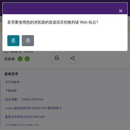
ZH
产品文档
×
Citrix Virtual Apps and Desktops 7 2203 LTSR
是否要使用您的浏览器的首选语言切换到该 Web 站点?
累积更新 5 (CU5)
此内容已经过机器动态翻译。
在此处提供反馈
是
否
May 31, 2026
C
C
投稿者:
在本文中
关于此版本
下载内容
™
思杰 预配
2203 LTSR CU5
Linux 虚拟投递代理 2203 LTSR 累积更新 5
配置文件管理 2203 LTSR CU5
会话录制 2203 LTSR CU5