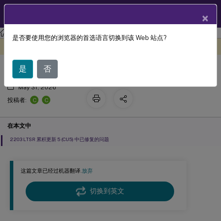
ZH
产品文档
×
Citrix Virtual Apps and Desktops 7 2203 LTSR
是否要使用您的浏览器的首选语言切换到该 Web 站点?
已修复的问题
此内容已经过机器动态翻译。
在此处提供反馈
是
否
May 31, 2026
C
C
投稿者:
在本文中
2203 LTSR 累积更新 5 (CU5) 中已修复的问题
这篇文章已经过机器翻译.
放弃
切换到英文