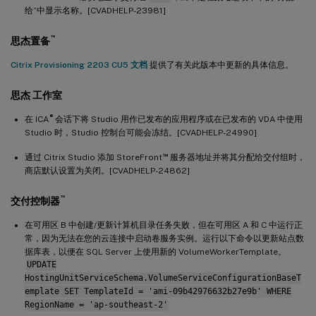
给”中显示名称。[CVADHELP-23981]
™
思杰置备
Citrix Provisioning 2203 CU5 文档
提供了有关此版本中更新的具体信息。
思杰 工作室
®
在 ICA
会话下将 Studio 用作已发布的应用程序或在已发布的 VDA 中使用
Studio 时，Studio 控制台可能会冻结。[CVADHELP-24990]
™
通过 Citrix Studio 添加 StoreFront
服务器地址并将其分配给交付组时，
商店默认设置为关闭。[CVADHELP-24862]
™
交付控制器
在可用区 B 中创建/更新计算机目录任务失败，但在可用区 A 和 C 中运行正
常，因为无法在您的云连接中启动卷服务实例。运行以下命令以更新站点数
据库表，以便在 SQL Server 上使用新的 VolumeWorkerTemplate。
UPDATE
HostingUnitServiceSchema.VolumeServiceConfigurationBaseT
emplate SET TemplateId = 'ami-09b42976632b27e9b' WHERE
RegionName = 'ap-southeast-2'