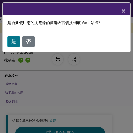
ZH
产品文档
×
Citrix Virtual Apps and Desktops 7 2311
是否要使用您的浏览器的首选语言切换到该 Web 站点?
USB 诊断工具
此内容已经过机器动态翻译。
在此处提供反馈
是
否
June 2, 2026
C
C
投稿者:
在本文中
系统要求
该工具的作用
设备列表
这篇文章已经过机器翻译.
放弃
切换到英文