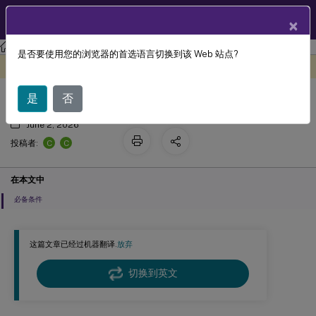
ZH
产品文档
×
Citrix Virtual Apps and Desktops 7 2311
是否要使用您的浏览器的首选语言切换到该 Web 站点?
WIA 设备
此内容已经过机器动态翻译。
在此处提供反馈
是
否
June 2, 2026
C
C
投稿者:
在本文中
必备条件
这篇文章已经过机器翻译.
放弃
切换到英文