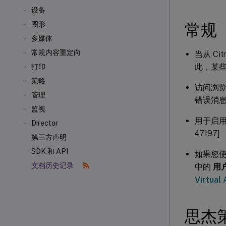
设备
图形
常规
多媒体
常规内容重定向
当从 Citr
此，某些
打印
策略
访问浏
管理
错误消息。
监视
用于启
Director
47197]
第三方声明
SDK 和 API
如果您使
文档历史记录
中的
用
Virtua
思杰