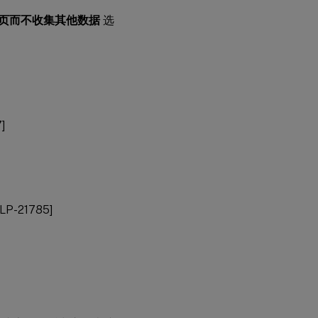
页而不收集其他数据
选
元
安
装
程
序
通
]
用
打
印
服
务
器
-21785]
适用
于单
会话
操作
系统
的
VDA