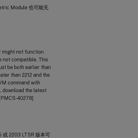
ric Module 也可能无
Linux
虚拟
投递
代理
会
might not function
话
录
e not compatible. This
制
st be both earlier than
功
能
 later than 2212 and the
ovVM command with
工
 download the latest
作
n. [PMCS-40278]
空
间
环
境
管
理
™
305 或 2203 LTSR 版本可