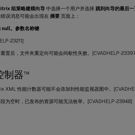
Citrix 组策略建模向导
中选择一个用户并选择
跳到向导的最后一
此错误消息可能会出现在
摘要
页面上：
 null。参数名称键
LP-23211]
重置后，文件夹重定向可能会间歇性失败。[CVADHELP-23397
™
控制器
trix XML 性能计数器可能不会添加到性能监视器图中。[CVADHELP
段为空时，已发布的资源可能无法枚举。[CVADHELP-23948]