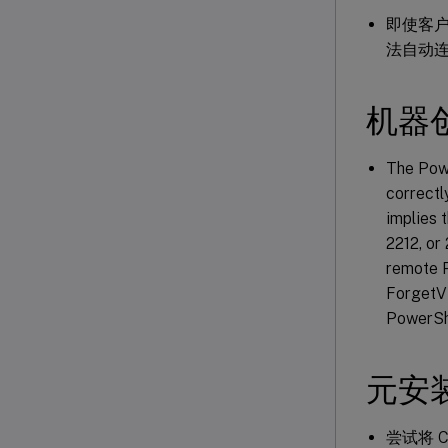
即使客户端
法自动连接
机器
The Pow
correctl
implies 
2212, or 
remote P
ForgetVM
PowerShe
元安
尝试将 Ci