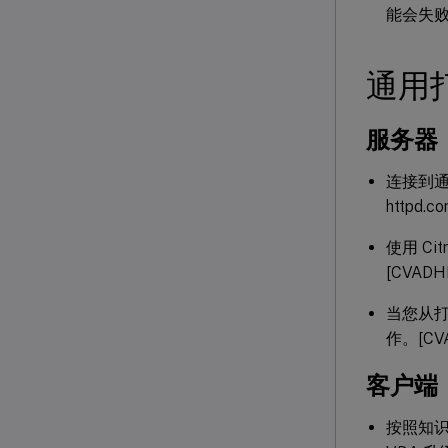
能会失败
通用
服务器
连接到
httpd
使用 Citr
[CVADH
当您从
作。[CVA
客户端
按照知识中