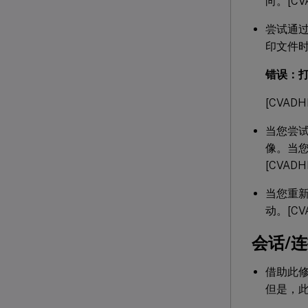
向。[CVA
尝试通过本
印文件
错误：打
[CVADH
当您尝试
像。当您将
[CVADH
当您重新
动。[CVA
会话/
借助此修
但是，