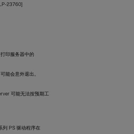
23760]
思
杰
预
配
™
联
合
用打印服务器中的
身
份
验
证
服务可能会意外退出。
服
务
nt Server 可能无法按预期工
0 系列 PS 驱动程序在