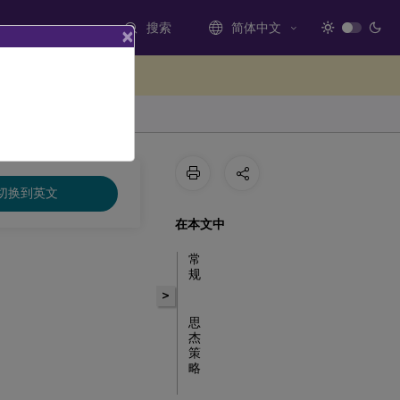
搜索
简体中文
×
处提供反馈
切换到英文
在本文中
常
规
>
思
杰
策
略