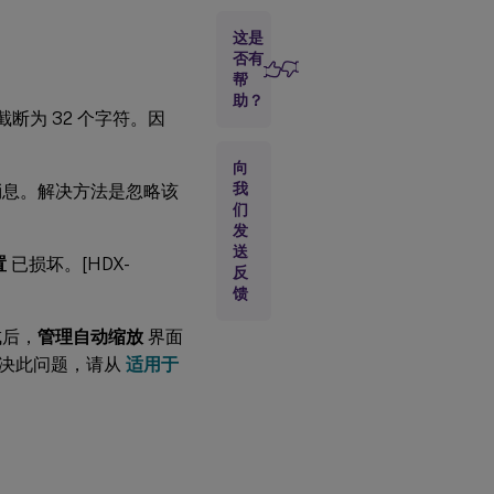
交
这是
付
控
否有
制
帮
器
助？
™
断为 32 个字符。因
向
图
我
消息。解决方法是忽略该
形
们
发
送
HDX
置
已损坏。[HDX-
USB
反
接口
馈
设备
成后，
管理自动缩放
界面
决此问题，请从
适用于
机
器
创
建
服
务
™