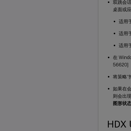
双跳会
桌面或应
适用于
适用于
适用于
在 Win
56620]
将策略“拖
如果在会话
则会出现
图形状
HDX