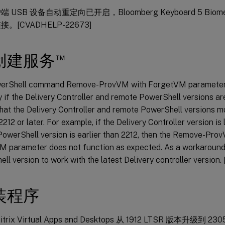
 USB 设备自动重定向已开启，Bloomberg Keyboard 5 Biomet
。[CVADHELP-22673]
™
创建服务
erShell command Remove-ProvVM with ForgetVM parameter 
y if the Delivery Controller and remote PowerShell versions ar
that the Delivery Controller and remote PowerShell versions mu
2212 or later. For example, if the Delivery Controller version is
owerShell version is earlier than 2212, then the Remove-Pr
 parameter does not function as expected. As a workaround,
ll version to work with the latest Delivery controller versio
装程序
trix Virtual Apps and Desktops 从 1912 LTSR 版本升级到 2