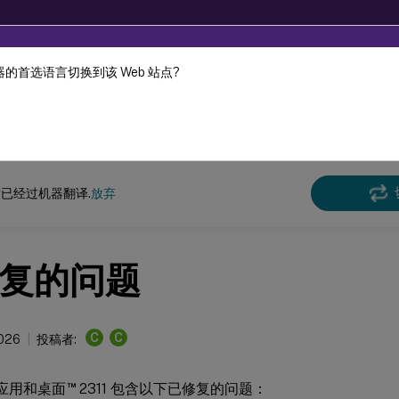
的首选语言切换到该 Web 站点?
机器动态翻译。
在此
Virtual Apps and Desktops 7 2311
已经过机器翻译.
放弃
复的问题
C
C
2026
投稿者:
™
虚拟应用和桌面
2311 包含以下已修复的问题：