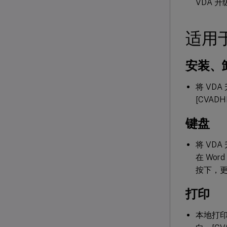
VDA 升
适用
安装、
将 VDA
[CVADH
键盘
将 VDA
在 Wo
按下，更改
打印
本地打