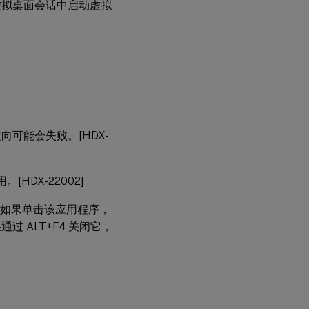
虚拟桌面会话中启动虚拟
适用
于多
会话
操作
系统
的
VDA
虚
头重定向可能会失败。[HDX-
拟
桌
面
组
[HDX-22002]
件 -
其
如果单击该应用程序，
他
 ALT+F4 关闭它，
配
置
文
件
管
理