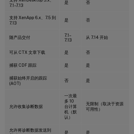
是
否
7.1–7.13
支持 XenApp 6.x、7.5 到
是
否
7.13
7.1–
随产品交付
从 7.14 开始
7.13
可从 CTX 文章下载
是
否
捕获 CDF 跟踪
是
是
捕获始终开启的跟踪
否
是
(AOT)
一次最
多 10
无限制（取决于资源
允许收集诊断数据
台计算
可用性）
机（默
认）
允许将诊断数据发送到
是
是