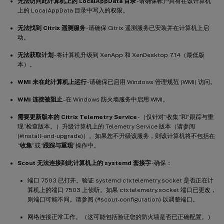
无法访问此计算机上的 LocalAppData 目录
- 请确保帐户具有在该计算机
上的 LocalAppData 目录中写入的权限。
无法找到 Citrix 遥测服务
- 请确保 Citrix 遥测服务已安装并在计算机上启
动。
无法获取计划
- 将计算机升级到 XenApp 和 XenDesktop 7.14（最低版
本）。
WMI 未在此计算机上运行
- 请确保已启用 Windows 管理规范 (WMI) 访问。
WMI 连接被阻止
- 在 Windows 防火墙服务中启用 WMI。
需要更新版本的 Citrix Telemetry Service
- （仅针对“收集”和“跟踪与重
现”检查版本。）升级计算机上的 Telemetry Service 版本（请参阅
(#install-and-upgrade)）。如果您不升级该服务，则该计算机将不包括在
“
收集
”或“
跟踪与重现
”操作中。
Scout 无法连接到此计算机上的 systemd 套接字
- 确保：
端口 7503 已打开。验证 systemd ctxtelemetry.socket 是否正在计
算机上的端口 7503 上侦听。如果 ctxtelemetry.socket 端口已更改，
则端口可能不同。请参阅 (#scout-configuration) 以调整端口。
网络连接正常工作。（这可能包括验证您的防火墙是否已正确配置。）