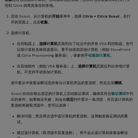
传到 Citrix 或将其保存到本地。
启动 Scout。从计算机的
开始
菜单中，选择
Citrix > Citrix Scout
。在打
开的页面上，点击
收集
。
选择计算机。
在控制器上，
选择计算机
页面列出了站点中的所有 VDA 和控制器。您可
以按计算机名称筛选显示。要手动添加其他计算机（例如 StoreFront
或 Citrix Provisioning 服务器），请参阅
手动添加计算机
。
在其他组件（例如 VDA 服务器）上，
选择计算机
页面仅列出本地计算
机。不支持手动添加计算机。
选中要从中收集诊断信息的每台计算机旁边的复选框，然后点击
继续
。
Scout 自动在每台选定的计算机上启动验证测试，确保其符合
验证测试
中列
出的条件。如果验证失败，则会在
状态
列中显示一条消息，并且该计算机的
复选框将被取消选中。您可以选择：
解决问题，然后再次选中该计算机的复选框。这将触发验证测试的重
试。
跳过该计算机（取消选中其复选框）。将不会从该计算机收集诊断信