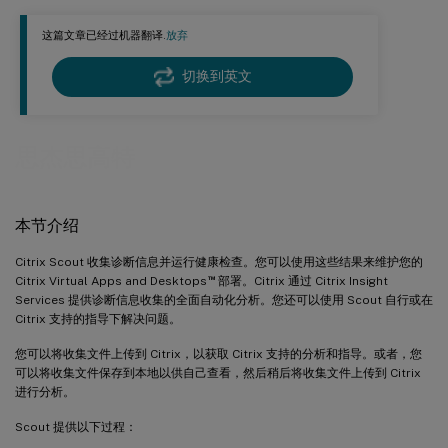
验证性测试
这篇文章已经过机器翻译.
放弃
版本间的兼容性
安装和升级
切换到英文
上传授权管理
查找计算机
思杰思高特
手动添加计算机
导入 VDA 计算机
本节介绍
收集诊断信息
跟踪和重现
Citrix Scout 收集诊断信息并运行健康检查。您可以使用这些结果来维护您的
™
Citrix Virtual Apps and Desktops
部署。Citrix 通过 Citrix Insight
启用附加日志收集
Services 提供诊断信息收集的全面自动化分析。您还可以使用 Scout 自行或在
安排收集任务
Citrix 支持的指导下解决问题。
数据屏蔽
您可以将收集文件上传到 Citrix，以获取 Citrix 支持的分析和指导。或者，您
可以将收集文件保存到本地以供自己查看，然后稍后将收集文件上传到 Citrix
使用情况数据收集
进行分析。
Scout 提供以下过程：