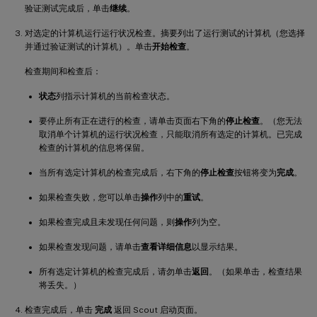
验证测试完成后，单击
继续
。
对选定的计算机运行运行状况检查。摘要列出了运行测试的计算机（您选择
并通过验证测试的计算机）。单击
开始检查
。
检查期间和检查后：
状态
列指示计算机的当前检查状态。
要停止所有正在进行的检查，请单击页面右下角的
停止检查
。（您无法
取消单个计算机的运行状况检查，只能取消所有选定的计算机。已完成
检查的计算机的信息将保留。
当所有选定计算机的检查完成后，右下角的
停止检查
按钮将变为
完成
。
如果检查失败，您可以单击
操作
列中的
重试
。
如果检查完成且未发现任何问题，则
操作
列为空。
如果检查发现问题，请单击
查看详细信息
以显示结果。
所有选定计算机的检查完成后，请勿单击
返回
。（如果单击，检查结果
将丢失。）
检查完成后，单击
完成
返回 Scout 启动页面。