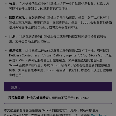
收集：
在您选择的站点中的计算机上运行一次性诊断信息收集。然后，您
可以将文件上传到 Citrix 或将其保存到本地。
跟踪和重现：
在您选择的计算机上启动手动跟踪。然后，您可以在这些计
算机上重现问题。重现问题后，跟踪将停止。然后，Scout 会收集其他诊断
信息并将文件上传到 Citrix，或将文件保存到本地。
计划：
计划在您选择的计算机上每天或每周的指定时间进行诊断信息收
集。文件会自动上传到 Citrix。
健康检查：
运行检查以评估站点及其组件的健康状况和可用性。您可以对
™
Delivery Controllers、Virtual Delivery Agents (VDA)、StoreFront
服
务器和 Citrix 许可证服务器运行健康检查。如果在检查期间发现问题，
Scout 会提供详细报告。每次 Scout 启动时，它都会检查更新的健康检查
脚本。如果有新版本可用，Scout 会自动下载它们，以便在下次运行健康检
查时使用。
注意：
跟踪和重现
、
计划
和
健康检查
过程目前不适用于 Linux VDA。
本文描述的图形界面是使用 Scout 的主要方式。此外，您还可以使用
PowerShell 配置一次性或计划的诊断信息收集和上传。请参阅
Call Home
。