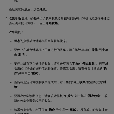
息。
验证测试完成后，点击
继续
。
收集诊断信息。摘要列出了从中收集诊断信息的所有计算机（您选择并通过
验证测试的计算机）。点击
开始收集
。
收集期间：
状态
列指示某台计算机的当前收集状态。
要停止在单台计算机上正在进行的收集，请在该计算机的“
操作
”列中单
击“
取消
”。
要停止所有正在进行的收集，请单击页面右下角的“
停止收集
”。已完成
收集的计算机的诊断信息将保留。要恢复收集，请在每台计算机的“
操
作
”列中单击“
重试
”。
当所有选定计算机的收集完成后，右下角的“
停止收集
”按钮将变为“
继
续
”。
要再次收集诊断信息，请在该计算机的“
操作
”列中单击“
再次收集
”。较
新的收集会覆盖较早的收集。
如果收集失败，您可以在“
操作
”列中单击“
重试
”。只有成功的收集才会