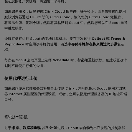
验证您的帐户凭据后，将颁发一个令牌。
如果您使用 Citrix 帐户或 Citrix Cloud 帐户进行身份验证，请单击链接以使用
默认浏览器通过 HTTPS 访问 Citrix Cloud。输入您的 Citrix Cloud 凭据后，
将显示令牌。复制令牌，然后将其粘贴到 Scout 中。然后您可以在 Scout 向导
中继续操作。
令牌存储在运行 Scout 的本地计算机上。要在下次运行
Collect
或
Trace &
Reproduce
时启用该令牌的使用，请选中
存储令牌并在将来跳过此步骤
复选
框。
每次在 Scout 启动页面上选择
Schedule
时，都必须重新授权。创建或更改计
划时不能使用存储的令牌。
使用代理进行上传
如果您想使用代理服务器将集合上传到 Citrix，您可以指示 Scout 使用为浏览
器 Internet 属性配置的代理设置。或者，您可以指定代理服务器的 IP 地址和端
口号。
查找计算机
对于
收集
、
跟踪和重现
以及
计划
过程，Scout 会自动列出它发现的控制器和