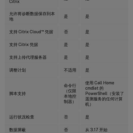
Citrix
允许将诊断数据保存到本
是
是
地
™
支持 Citrix Cloud
凭据
否
是
支持 Citrix 凭据
是
是
支持上传代理服务器
是
是
调整计划
不适用
是
使用 Call Home
命令行
cmdlet 的
（仅限
脚本支持
PowerShell（安装了
本地控
遥测服务的任何计算
制器）
机）
运行状况检查
否
是
数据屏蔽
否
从 3.17 开始