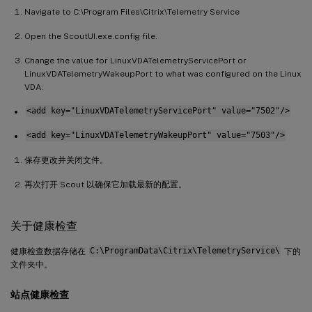
Navigate to C:\Program Files\Citrix\Telemetry Service
Open the ScoutUI.exe.config file.
Change the value for LinuxVDATelemetryServicePort or
LinuxVDATelemetryWakeupPort to what was configured on the Linux
VDA:
<add key="LinuxVDATelemetryServicePort" value="7502"/>
<add key="LinuxVDATelemetryWakeupPort" value="7503"/>
保存更改并关闭文件。
再次打开 Scout 以确保它加载最新的配置。
关于健康检查
健康检查数据存储在
C:\ProgramData\Citrix\TelemetryService\
下的
文件夹中。
站点健康检查