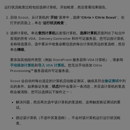
运行状况检查过程包括选择计算机、开始检查，然后查看结果报告。
启动 Scout。从计算机的“
开始
”菜单中，选择“
Citrix > Citrix Scout
”。在
打开的页面上，单击“
运行状况检查
”。
选择计算机。单击
查找计算机
以发现计算机。
选择计算机
页面列出了站点中
发现的所有 VDA、Delivery Controller 和许可证服务器。您可以按计算机
名称筛选显示。选中要从中收集诊断信息的每台计算机旁边的复选框，然后
单击
继续
。
要添加其他组件类型（例如 StoreFront 服务器和 VDA 计算机），请参阅
手动添加计算机
和
导入 VDA 计算机
。您无法手动添加 Citrix
™
Provisioning
服务器或许可证服务器。
Scout 会自动对每台选定的计算机启动验证测试，确保其符合
验证测试
中列
出的条件。如果验证失败，
状态
列中会显示一条消息，并且该计算机的复选
框会被清除。您可以选择以下操作之一：
解决问题，然后再次选中该计算机的复选框。这将触发验证测试的重
试。
跳过该计算机（不选中其复选框）。不会对该计算机运行运行状况检
查。