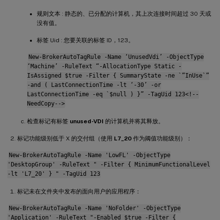
规则文本 : 静态的、已分配的计算机，其上次连接时间超过 30 天或
没有值。
标签 Uid : 您要关联的标签 ID，123。
New-BrokerAutoTagRule -Name ‘UnusedVdi’ -ObjectType
‘Machine’ -RuleText “-AllocationType Static -
IsAssigned $true -Filter { SummaryState -ne `”InUse`”
-and ( LastConnectionTime -lt ‘-30’ -or
LastConnectionTime -eq `$null ) }” -TagUid 123<!--
NeedCopy-->
检查标记有标签
unused-VDI
的计算机并将其释放。
标记功能级别低于 X 的交付组（使用
L7_20
作为阈值功能级别）：
New-BrokerAutoTagRule -Name 'LowFL' -ObjectType
'DesktopGroup' -RuleText " -Filter { MinimumFunctionalLevel
-lt 'L7_20' } " -TagUid 123
标记未在文件夹中发布的面向用户的应用程序：
New-BrokerAutoTagRule -Name 'NoFolder' -ObjectType
'Application' -RuleText "-Enabled $true -Filter {