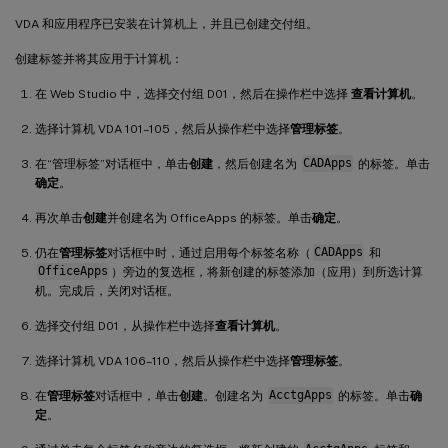
VDA 和应用程序已安装在计算机上，并且已创建交付组。
创建标签并将其应用于计算机：
在 Web Studio 中，选择交付组 D01，然后在操作栏中选择
查看计算机
。
选择计算机 VDA 101–105，然后从操作栏中选择
管理标签
。
在“管理标签”对话框中，单击
创建
，然后创建名为
CADApps
的标签。单击
确定
。
再次单击
创建
并创建名为 OfficeApps 的标签。单击
确定
。
仍在
管理标签
对话框中时，通过启用每个标签名称（
CADApps
和
OfficeApps
）旁边的复选框，将新创建的标签添加（应用）到所选计算
机。完成后，关闭对话框。
选择交付组 D01，从操作栏中选择
查看计算机
。
选择计算机 VDA 106–110，然后从操作栏中选择
管理标签
。
在
管理标签
对话框中，单击
创建
。创建名为
AcctgApps
的标签。单击
确
定
。