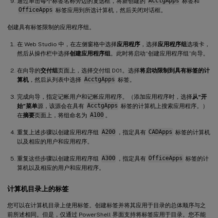
通过单击每个标签名称旁边的复选框，将新创建的
AcctgApps
标签和
OfficeApps
标签应用到所选计算机，然后关闭对话框。
创建具有标签限制的应用程序组。
在 Web Studio 中，在左侧窗格中选择
应用程序
，选择
应用程序组
选项卡，
然后从操作栏中选择
创建应用程序组
。此时将启动“创建应用程序组”向导。
在向导的
交付组
页面上，选择交付组 D01。选择
将启动限制到具有标签的计
算机
，然后从列表中选择
AcctgApps
标签。
完成向导，指定记帐用户和记帐应用程序。（添加应用程序时，选择
从“开
始”菜单
源，该源会在具有
AcctgApps
标签的计算机上搜索应用程序。）
在
摘要
页面上，将组命名为
A100
。
重复上述步骤以创建应用程序组
A200
，指定具有
CADApps
标签的计算机
以及相应的用户和应用程序。
重复这些步骤以创建应用程序组
A300
，指定具有
OfficeApps
标签的计
算机以及相应的用户和应用程序。
计算机目录上的标签
您可以在计算机目录上使用标签。创建标签并将其应用于目录的总体顺序与之
前所述相同。但是，仅通过 PowerShell 界面支持将标签应用于目录。您不能