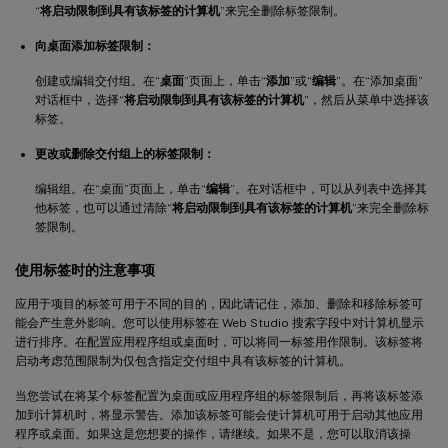
“
将启动限制到具有该标签的计算机
”来完全删除标签限制。
向桌面添加标签限制：
创建或编辑交付组。在“
桌面
”页面上，单击“
添加
”或“
编辑
”。在“添加桌面”
对话框中，选择“
将启动限制到具有该标签的计算机
”，然后从菜单中选择该
标签。
更改或删除交付组上的标签限制：
编辑组。在“桌面”页面上，单击“
编辑
”。在对话框中，可以从列表中选择其
他标签，也可以通过清除“
将启动限制到具有该标签的计算机
”来完全删除标
签限制。
使用标签时的注意事项
应用于项目的标签可用于不同的目的，因此请记住，添加、删除和移除标签可
能会产生意外影响。您可以使用标签在 Web Studio 搜索字段中对计算机显示
进行排序。在配置应用程序组或桌面时，可以将同一标签用作限制。该标签将
启动考虑范围限制为仅包含指定交付组中具有该标签的计算机。
当您尝试在将某个标签配置为桌面或应用程序组的标签限制后，再将该标签添
加到计算机时，将显示警告。添加该标签可能会使计算机可用于启动其他应用
程序或桌面。如果这是您想要的操作，请继续。如果不是，您可以取消该操