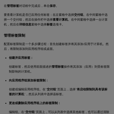
在
管理标签
对话框中完成后，单击
保存
。
要查看计算机是否已应用任何标签：在左窗格中选择
交付组
。在中间窗格中选
择一个交付组，然后在操作栏中选择
查看计算机
。在中间窗格中选择一台计算
机，然后在
详细信息
窗格中选择
标签
选项卡。
管理标签限制
配置标签限制是一个多步骤过程：首先创建标签并将其添加/应用于计算机。然
后，将限制添加到应用程序组或桌面。
创建并应用标签：
创建标签，然后使用前面描述的
管理标签
操作将其添加（应用）到受标签限
制影响的计算机。
向应用程序组添加标签限制：
创建或编辑应用程序组。在“
交付组
”页面上，选择“
将启动限制到具有该标
签的计算机
”，然后从列表中选择该标签。
更改或删除应用程序组上的标签限制：
编辑组。在“
交付组
”页面上，可以从列表中选择其他标签，也可以通过清除