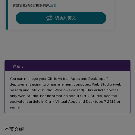
这篇文章已经过机器翻译.
放弃
切换到英文
标签
注意：
™
You can manage your Citrix Virtual Apps and Desktops
deployment using two management consoles: Web Studio (web-
based) and Citrix Studio (Windows-based). This article covers
only Web Studio. For information about Citrix Studio, see the
equivalent article in Citrix Virtual Apps and Desktops 7 2212 or
earlier.
本节介绍