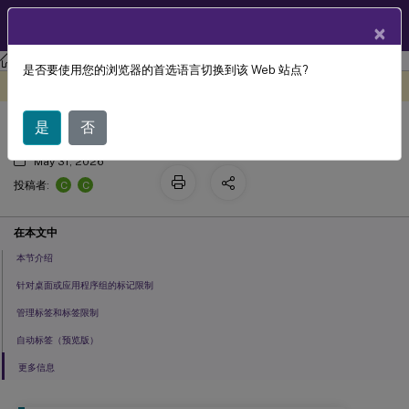
ZH
产品文档
×
Citrix Virtual Apps and Desktops 7 2402 LTSR
是否要使用您的浏览器的首选语言切换到该 Web 站点?
标签
此内容已经过机器动态翻译。
在此处提供反馈
是
否
May 31, 2026
C
C
投稿者:
在本文中
本节介绍
针对桌面或应用程序组的标记限制
管理标签和标签限制
自动标签（预览版）
更多信息