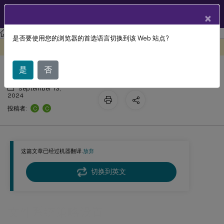
ZH
产品文档
×
Citrix Virtual Apps and Desktops
7 2511
参考
是否要使用您的浏览器的首选语言切换到该 Web 站点?
文件系统策略设置
此内容已经过机器动态翻译。
在此处提供反馈
是
否
September 13,
2024
C
C
投稿者:
这篇文章已经过机器翻译.
放弃
切换到英文
文件系统策略设置