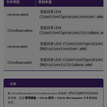
文件类型
复制来源
安装目录\ICA
receiver.admx
Client\Configuration\receiver.admx
安装目录\ICA
CitrixBase.admx
Client\Configuration\CitrixBase.adm
安装目录\ICA Client\Configuration\
receiver.adml
[MUIculture]receiver.adml
安装目录\ICA Client\Configuration\
CitrixBase.adml
[MUIculture]\CitrixBase.adml
注意：
将 CitrixBase.admx/CitrixBase.adml 添加到
\PolicyDefinitions
文件夹，以在
管理模板
>
Citrix 组件
>
Citrix Workspace
中查看模板
文件。