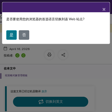
ZH
产品文档
×
Citrix Workspace
应用程序（适用于 Windows）
Citrix Workspace
是否要使用您的浏览器的首选语言切换到该 Web 站点?
组策略
app 2402 LTSR 适用于 Windows
此内容已经过机器动态翻译。
在此处提供反馈
是
否
April 16, 2026
C
C
投稿者:
在本文中
组策略对象管理模板
这篇文章已经过机器翻译.
放弃
切换到英文