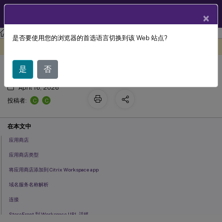
ZH
产品文档
×
Citrix Workspace
应用程序（适用于 Windows）
是否要使用您的浏览器的首选语言切换到该 Web 站点?
应用商店配置
此内容已经过机器动态翻译。
在此处提供反馈
是
否
April 16, 2026
C
C
投稿者:
在本文中
应用商店
应用商店类型
将应用商店添加到 Citrix Workspace app
域名服务名称解析
连接
StoreFront 到 Workspace URL 迁移