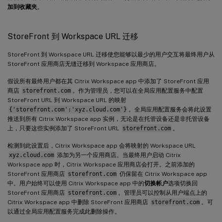
加到收藏夹
。
StoreFront 到 Workspace URL 迁移
StoreFront 到 Workspace URL 迁移使您能够以最少的用户交互将最终用户从
StoreFront 应用商店无缝迁移到 Workspace 应用商店。
假设所有最终用户都在其 Citrix Workspace app 中添加了 StoreFront 应用
商店
storefront.com
。作为管理员，您可以在全局应用配置服务中配置
StoreFront URL 到 Workspace URL 的映射
{'storefront.com':'xyz.cloud.com'}
。全局应用配置服务会将此设置
推送到所有 Citrix Workspace app 实例，无论是在托管设备还是非托管设备
上，只要这些实例添加了 StoreFront URL
storefront.com
。
检测到此设置后，Citrix Workspace app 会将映射的 Workspace URL
xyz.cloud.com
添加为另一个应用商店。当最终用户启动 Citrix
Workspace app 时，Citrix Workspace 应用商店会打开。之前添加的
StoreFront 应用商店
storefront.com
仍保留在 Citrix Workspace app
中。用户始终可以使用 Citrix Workspace app 中的
切换帐户
选项切换回
StoreFront 应用商店
storefront.com
。管理员可以控制从用户端点上的
Citrix Workspace app 中删除 StoreFront 应用商店
storefront.com
。可
以通过全局应用配置服务完成此删除操作。