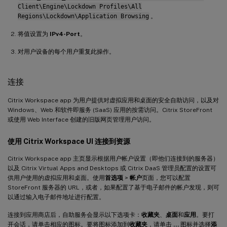
Client\Engine\Lockdown Profiles\All
Regions\Lockdown\Application Browsing
。
将值设置为
IPv4-Port
。
对用户设备的每个用户重复此操作。
连接
Citrix Workspace app 为用户提供对虚拟应用和桌面的安全自助访问，以及对
Windows、Web 和软件即服务 (SaaS) 应用的按需访问。Citrix StoreFront
或使用 Web Interface 创建的旧版网页管理用户访问。
使用 Citrix Workspace UI 连接到资源
Citrix Workspace app 主页显示根据用户帐户设置（即他们连接到的服务器）
以及 Citrix Virtual Apps and Desktops 或 Citrix DaaS 管理员配置的设置可
供用户使用的虚拟应用和桌面。使用
首选项
>
帐户
页面，您可以配置
StoreFront 服务器的 URL，或者，如果配置了基于电子邮件的帐户发现，则可
以通过输入电子邮件地址进行配置。
连接到应用商店后，自助服务会显示以下选项卡：
收藏夹
、
桌面
和
应用
。要打
开会话，请单击相应的图标。要将图标添加到
收藏夹
，请单击
…
图标并选择
添