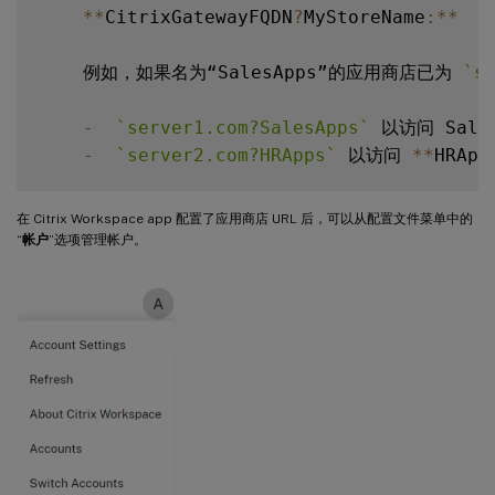
**
CitrixGatewayFQDN
?
MyStoreName
:
**
    例如，如果名为“SalesApps”的应用商店已为 
`
s
-
`
server1.com?SalesApps
`
 以访问 Sales
-
`
server2.com?HRApps
`
 以访问 
**
HRApp
**
CitrixGatewayFQDN
?
MyStoreName
**
 形
在 Citrix Workspace app 配置了应用商店 URL 后，可以从配置文件菜单中的
“
帐户
”选项管理帐户。