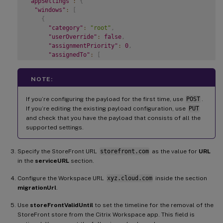
"appSettings"
:
{
"windows"
:
[
{
"category"
:
"root"
,
"userOverride"
:
false
,
"assignmentPriority"
:
0
,
"assignedTo"
:
[
"AllUsersNoAuthentication"
]
,
NOTE:
"settings"
:
[
{
If you’re configuring the payload for the first time, use
POST
.
"name"
:
"Hide advanced preferences"
,
If you’re editing the existing payload configuration, use
"value"
:
false
PUT
}
and check that you have the payload that consists of all the
]
supported settings.
}
]
Specify the StoreFront URL
storefront.com
as the value for
URL
}
in the
serviceURL
section.
}
}
Configure the Workspace URL
xyz.cloud.com
inside the section
migrationUrl
.
Use
storeFrontValidUntil
to set the timeline for the removal of the
StoreFront store from the Citrix Workspace app. This field is