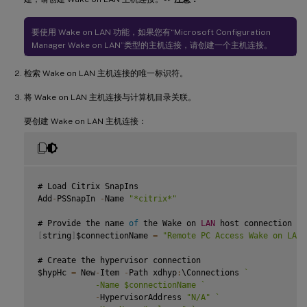
要使用 Wake on LAN 功能，如果您有“Microsoft Configuration
Manager Wake on LAN”类型的主机连接，请创建一个主机连接。
检索 Wake on LAN 主机连接的唯一标识符。
将 Wake on LAN 主机连接与计算机目录关联。
要创建 Wake on LAN 主机连接：
# Load Citrix SnapIns

Add
-
PSSnapIn 
-
Name 
"*citrix*"
# Provide the name 
of
 the Wake on 
LAN
[
string
]
$connectionName 
=
"Remote PC Access Wake on LAN"
# Create the hypervisor connection

$hypHc 
=
 New
-
Item 
-
Path xdhyp
:
\Connections 
`
            -Name $connectionName 
`
-
HypervisorAddress 
"N/A"
`