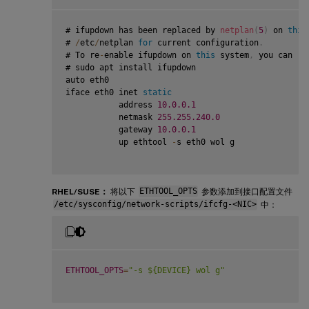
# ifupdown has been replaced by 
netplan
(
5
)
 on 
this
# 
/
etc
/
netplan 
for
 current configuration
.
# To re
-
enable ifupdown on 
this
 system
,
 you can ru
# sudo apt install ifupdown

auto eth0

iface eth0 inet 
static
           address 
10.0
.0
.1
           netmask 
255.255
.240
.0
           gateway 
10.0
.0
.1
           up ethtool 
-
s eth0 wol g

RHEL/SUSE：
将以下
ETHTOOL_OPTS
参数添加到接口配置文件
/etc/sysconfig/network-scripts/ifcfg-<NIC>
中：
ETHTOOL_OPTS
=
"-s ${DEVICE} wol g"