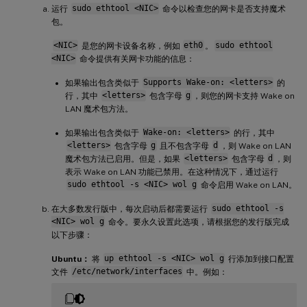
运行
sudo ethtool <NIC>
命令以检查您的网卡是否支持魔术
包。
<NIC>
是您的网卡设备名称，例如
eth0
。
sudo ethtool
<NIC>
命令提供有关网卡功能的信息：
如果输出包含类似于
Supports Wake-on: <letters>
的
行，其中
<letters>
包含字母
g
，则您的网卡支持 Wake on
LAN 魔术包方法。
如果输出包含类似于
Wake-on: <letters>
的行，其中
<letters>
包含字母
g
且不包含字母
d
，则 Wake on LAN
魔术包方法已启用。但是，如果
<letters>
包含字母
d
，则
表示 Wake on LAN 功能已禁用。在这种情况下，通过运行
sudo ethtool -s <NIC> wol g
命令启用 Wake on LAN。
在大多数发行版中，每次启动后都需要运行
sudo ethtool -s
<NIC> wol g
命令。要永久设置此选项，请根据您的发行版完成
以下步骤：
Ubuntu：
将
up ethtool -s <NIC> wol g
行添加到接口配置
文件
/etc/network/interfaces
中。例如：