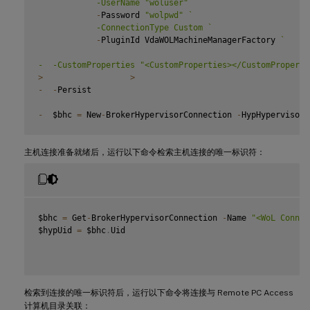
            -UserName "woluser" 
`
-
Password 
"wolpwd"
`
            -ConnectionType Custom 
`
-
PluginId VdaWOLMachineManagerFactory 
`
-  -CustomProperties "<CustomProperties></CustomProperti
>
>
-
-
Persist

-
  $bhc 
=
 New
-
BrokerHypervisorConnection 
-
HypHypervisorC
## Wait 
for
 the connection to be ready before trying to u
主机连接准备就绪后，运行以下命令检索主机连接的唯一标识符：
while
(
-
not $bhc
.
IsReady
)
-
{
-
  Start
-
Sleep 
-
s 
5
-
  $bhc 
=
 Get
-
BrokerHypervisorConnection 
-
HypHypervisorC
$bhc 
=
 Get
-
BrokerHypervisorConnection 
-
Name 
"<WoL Connec
-
}
$hypUid 
=
 $bhc
.
Uid

检索到连接的唯一标识符后，运行以下命令将连接与 Remote PC Access
计算机目录关联：