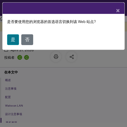
ZH
产品文档
×
Linux 虚拟投递代理
Linux Virtual Delivery Agent 2107
是否要使用您的浏览器的首选语言切换到该 Web 站点?
远程电脑访问
此内容已经过机器动态翻译。
在此处提供反馈
是
否
April 21, 2026
C
C
投稿者:
在本文中
概述
注意事项
配置
Wake on LAN
设计注意事项
更多资源