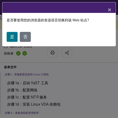
ZH
产品文档
×
Linux 虚拟投递代理
Linux Virtual Delivery Agent 2203 LTSR
是否要使用您的浏览器的首选语言切换到该 Web 站点?
在 SUSE 上手动安装 Linux VDA
此内容已经过机器动态翻译。
在此处提供反馈
是
否
April 20, 2026
C
C
投稿者:
在本文中
步骤 1：准备配置信息和 Linux 计算机
步骤 1a：启动 YaST 工具
步骤 1b：配置网络
步骤 1c：配置 NTP 服务
步骤 1d：安装 Linux VDA 依赖包
步骤 2：准备虚拟机管理程序