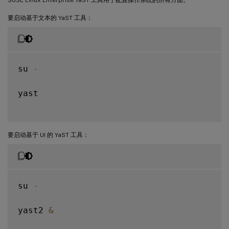
步骤 6a：卸载旧版本
要启动基于文本的 YaST 工具：
步骤 6b：安装 Linux VDA
步骤 6c：升级 Linux VDA（可选）
su 
-
步骤 7：安装 NVIDIA GRID 驱动程序
步骤 8：配置 Linux VDA
yast

提示式配置
自动化配置
要启动基于 UI 的 YaST 工具：
删除配置更改
配置日志
步骤 9：运行 XDPing
su 
-
步骤 10：运行 Linux VDA
步骤 11：创建计算机目录
yast2 
&
步骤 12：创建交付组