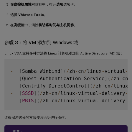
在
虚拟机属性
对话框中，打开
选项
选项卡。
选择
VMware Tools
。
在
高级
框中，清除
将访客时间与主机同步
。
步骤 3：将 VM 添加到 Windows 域
Linux VDA 支持多种方法将 Linux 计算机添加到 Active Directory (AD) 域：
-
[
Samba Winbind
]
(
/
zh
-
cn
/
linux
-
virtual
-
d
-
[
Quest Authentication Service
]
(
/
zh
-
cn
/
-
[
Centrify DirectControl
]
(
/
zh
-
cn
/
linux
-
-
[
SSSD
]
(
/
zh
-
cn
/
linux
-
virtual
-
delivery
-
a
-
[
PBIS
]
(
/
zh
-
cn
/
linux
-
virtual
-
delivery
-
a
请根据您选择的方法按照说明进行操作。
注意：