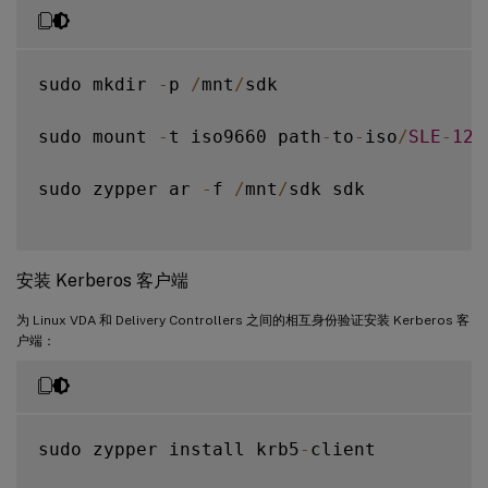
sudo mkdir 
-
p 
/
mnt
/
sdk

sudo mount 
-
t iso9660 path
-
to
-
iso
/
SLE
-
12
-
sudo zypper ar 
-
f 
/
mnt
/
sdk sdk

安装 Kerberos 客户端
为 Linux VDA 和 Delivery Controllers 之间的相互身份验证安装 Kerberos 客
户端：
sudo zypper install krb5
-
client
