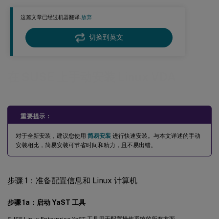
™
修复 Citrix Hypervisor
上的时间同步
这篇文章已经过机器翻译.
放弃
修复 Microsoft Hyper-V 上的时间同步
切换到英文
修复 ESX 和 ESXi 上的时间同步
步骤 3：将 VM 添加到 Windows 域
Samba Winbind
在 SUSE 上手动安装 Linux VDA
Quest 身份验证服务
Centrify DirectControl
重要提示：
SSSD
对于全新安装，建议您使用
简易安装
进行快速安装。与本文详述的手动
启用 SSSD
安装相比，简易安装可节省时间和精力，且不易出错。
验证 Kerberos 配置
PBIS
步骤 1：准备配置信息和 Linux 计算机
步骤 4：安装 .NET Runtime 6.0
步骤 1a：启动 YaST 工具
步骤 5：下载 Linux VDA 软件包
步骤 6：安装 Linux VDA
SUSE Linux Enterprise YaST 工具用于配置操作系统的所有方面。