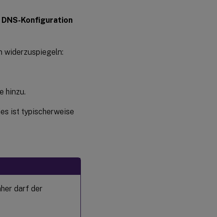
Schritt 5:
r
DNS-Konfiguration
Linux VDA-
Paket
herunterladen
n widerzuspiegeln:
Schritt 6:
Linux VDA
installieren
 hinzu.
Schritt 6a:
es ist typischerweise
Alte Version
deinstallieren
Schritt 6b:
Installieren
des Linux
VDA
her darf der
Schritt
6c:
Upgrade
des