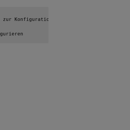
SSSD
 zur Konfiguration der verschiedenen Netzwer
SSSD
aktivieren
Kerberos-
Konfiguration
überprüfen
Benutzerauthentifizierung
überprüfen
PBIS
Schritt 4:
.NET
Runtime
6.0
installieren