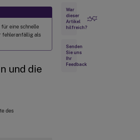
War
Schritt 1b:
dieser
Netzwerk
konfigurieren
Artikel
für eine schnelle
hilfreich?
Schritt 1c:
 fehleranfällig als
NTP-Dienst
konfigurieren
Senden
Sie uns
Schritt 1d:
Ihr
Linux
Feedback
en und die
VDA-
abhängige
Pakete
installieren
Schritt 2:
Den
Hypervisor
te des
vorbereiten
Zeitsynchronisierung
auf Citrix Hypervisor
™