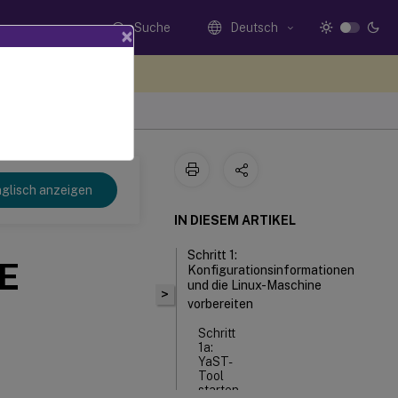
Suche
Deutsch
×
n Sie hier Feedback
glisch anzeigen
IN DIESEM ARTIKEL
Schritt 1:
SE
Konfigurationsinformationen
und die Linux-Maschine
>
vorbereiten
Schritt
1a:
YaST-
Tool
starten