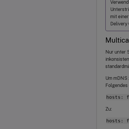
Verwende
Unterstr
mit einer
Delivery
Multica
Nur unter 
inkonsiste
standardmäß
Um mDNS zu
Folgendes e
hosts: 
Zu:
hosts: 