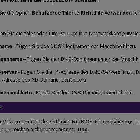
Sie
Hostname der Loopback-IP zuweisen
.
Sie die Option
Benutzerdefinierte Richtlinie verwenden
fü
en Sie die folgenden Einträge, um Ihre Netzwerkkonfiguratio
name
– Fügen Sie den DNS-Hostnamen der Maschine hinzu.
nenname
– Fügen Sie den DNS-Domänennamen der Maschine
server
– Fügen Sie die IP-Adresse des DNS-Servers hinzu. Di
P-Adresse des AD-Domänencontrollers.
nensuchliste
– Fügen Sie den DNS-Domänennamen hinzu.
S:
x VDA unterstützt derzeit keine NetBIOS-Namenskürzung. Da
 15 Zeichen nicht überschreiten.
Tipp: