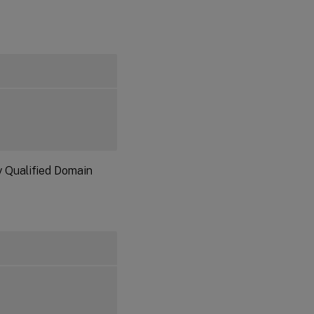
Konfigurationsprotokolle
Schritt 9:
XDPing
ausführen
Schritt 10:
Linux VDA
ausführen
y Qualified Domain
Schritt 11:
Maschinenkataloge
erstellen
Schritt 12:
Bereitstellungsgruppen
erstellen