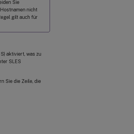
Linux
eiden Sie
VDA
n Hostnamen nicht
(optional)
egel gilt auch für
Schritt 7:
Installieren
der NVIDIA
GRID-
Treiber
) aktiviert, was zu
Schritt 8:
nter SLES
Konfigurieren
des Linux
VDA
n Sie die Zeile, die
Geführte
Konfiguration
Automatisierte
Konfiguration
Konfigurationsänderungen
entfernen