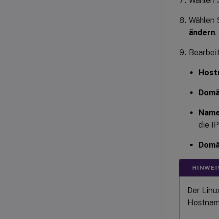
Wählen 
Wählen 
ändern
.
Bearbeit
Host
Domä
Name
die I
Domä
HINWEI
Der Linu
Hostname