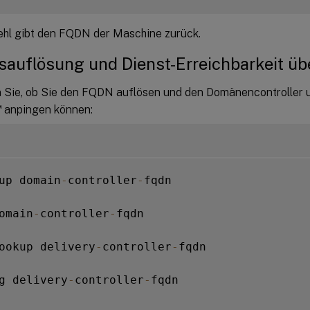
ehl gibt den FQDN der Maschine zurück.
auflösung und Dienst-Erreichbarkeit üb
 Sie, ob Sie den FQDN auflösen und den Domänencontroller u
™
anpingen können:
up domain
-
controller
-
fqdn

omain
-
controller
-
fqdn

ookup delivery
-
controller
-
fqdn

g delivery
-
controller
-
fqdn
