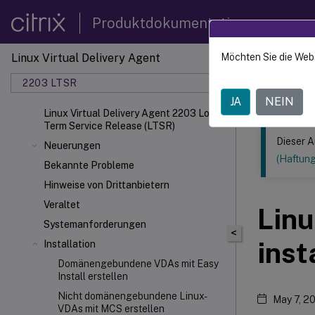
Produktdokumentation
Linux Virtual Delivery Agent
Möchten Sie die Web
Dieser Inhalt
2203 LTSR
Linux V
JA
NEIN
Linux Virtual Delivery Agent 2203 Long
Term Service Release (LTSR)
Dieser A
Neuerungen
(Haftun
Bekannte Probleme
Hinweise von Drittanbietern
Veraltet
Lin
Systemanforderungen
<
inst
Installation
Domänengebundene VDAs mit Easy
Install erstellen
Nicht domänengebundene Linux-
May 7, 2
VDAs mit MCS erstellen