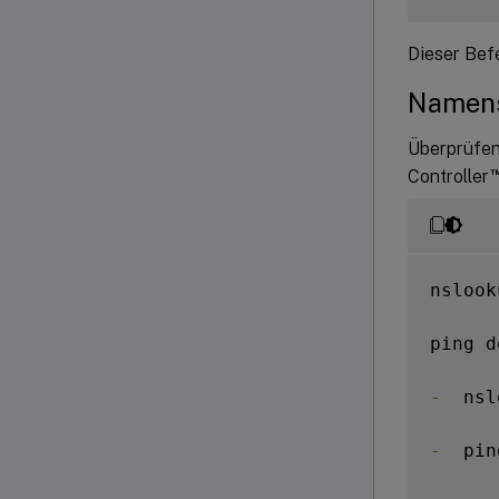
Dieser Bef
Namens
Überprüfen
Controller
nslook
ping d
-
  nsl
-
  pin