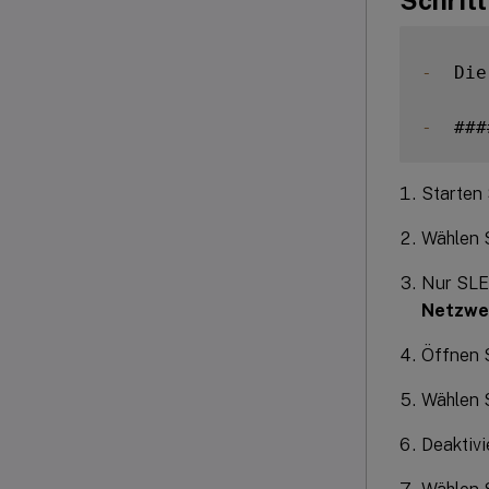
-
  Die
-
  ###
Starten 
Wählen 
Nur SLED
Netzwe
Öffnen S
Wählen 
Deaktivi