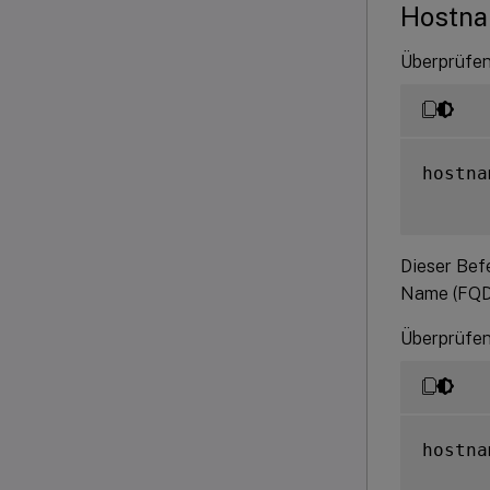
Hostna
Überprüfen 
hostna
Dieser Bef
Name (FQD
Überprüfen 
hostna