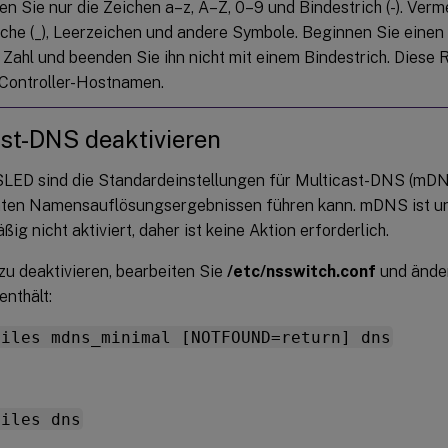
n Sie nur die Zeichen a–z, A–Z, 0–9 und Bindestrich (-). Verm
iche (_), Leerzeichen und andere Symbole. Beginnen Sie eine
 Zahl und beenden Sie ihn nicht mit einem Bindestrich. Diese R
 Controller-Hostnamen.
st-DNS deaktivieren
SLED sind die Standardeinstellungen für Multicast-DNS (mDNS
nten Namensauflösungsergebnissen führen kann. mDNS ist u
ig nicht aktiviert, daher ist keine Aktion erforderlich.
 deaktivieren, bearbeiten Sie
/etc/nsswitch.conf
und änder
nthält:
files mdns_minimal [NOTFOUND=return] dns
files dns