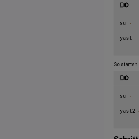
su 
-
yast

So starten 
su 
-
yast2 
Schritt