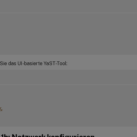
Sie das UI-basierte YaST-Tool:
&
 1b: Netzwerk konfigurieren