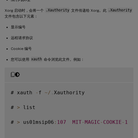
Xorg 启动时，会将一个
.Xauthority
文件传递给 Xorg。此
.Xauthority
文件包含以下元素：
显示编号
远程请求协议
Cookie 编号
您可以使用
xauth
命令浏览此文件。例如：
# xauth 
-
f 
~
/
.
Xauthority

# 
>
 list

# 
>
 us01msip06
:
107
MIT
-
MAGIC
-
COOKIE
-
1
  f