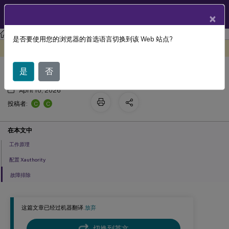
ZH
产品文档
×
Linux 虚拟投递代理
Citrix Linux 虚拟投递代理 2210
是否要使用您的浏览器的首选语言切换到该 Web 站点?
Xauthority
此内容已经过机器动态翻译。
在此处提供反馈
是
否
April 10, 2026
C
C
投稿者:
在本文中
工作原理
配置 Xauthority
故障排除
这篇文章已经过机器翻译.
放弃
切换到英文