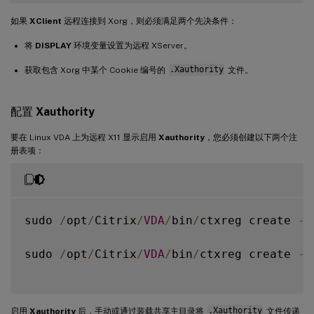
如果
XClient
远程连接到 Xorg，则必须满足两个先决条件：
将
DISPLAY
环境变量设置为远程 XServer。
获取包含 Xorg 中某个 Cookie 编号的
.Xauthority
文件。
配置
Xauthority
要在 Linux VDA 上为远程 X11 显示启用
Xauthority
，您必须创建以下两个注
册表项：
sudo 
/
opt
/
Citrix
/
VDA
/
bin
/
ctxreg create 
-
k
sudo 
/
opt
/
Citrix
/
VDA
/
bin
/
ctxreg create 
-
k
启用
Xauthority
后，手动或通过装载共享主目录将
.Xauthority
文件传递