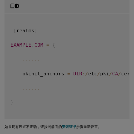
2021
-
01
-
28
01
:
47
:
46.271
<
P30656
:
S5
>
 citri
2021
-
01
-
28
01
:
47
:
48.060
<
P30656
:
S5
>
 citri
[
realms
]
EXAMPLE
.
COM
=
{
...
...
    pkinit_anchors 
=
DIR
:
/
etc
/
pki
/
CA
/
cert
...
...
}
如果现有设置不正确，请按照前面的
安装证书
步骤重新设置。