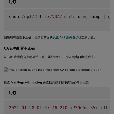
sudo 
/
opt
/
Citrix
/
VDA
/
bin
/
ctxreg dump 
|
 gr
如果现有设置不正确，请按照前面的
设置 FAS 服务器
步骤重新设置。
CA 证书配置不正确
从 FAS 应用商店启动会话失败。几秒钟后，一个灰色窗口出现并消失。
检查
/var/log/xdl/hdx.log
并查找类似于以下内容的错误日志：
2021
-
01
-
28
01
:
47
:
46.210
<
P30656
:
S5
>
 citri