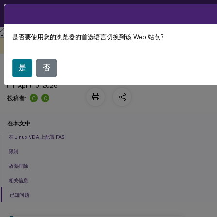
ZH
产品文档
Linux 虚拟投递代理
Citrix Linux 虚拟投递代理 2210
是否要使用您的浏览器的首选语言切换到该 Web 站点?
联合身份验证服务
此内容已经过机器动态翻译。
在此处提供反馈
是
否
April 10, 2026
C
C
投稿者:
在本文中
在 Linux VDA 上配置 FAS
限制
故障排除
相关信息
已知问题