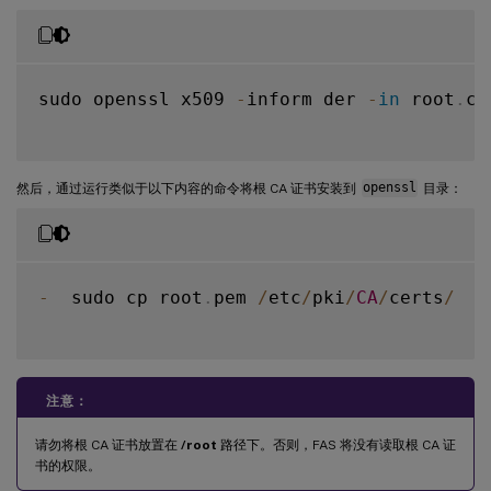
sudo openssl x509 
-
inform der 
-
in
 root
.
ce
然后，通过运行类似于以下内容的命令将根 CA 证书安装到
openssl
目录：
-
  sudo cp root
.
pem 
/
etc
/
pki
/
CA
/
certs
/
注意：
请勿将根 CA 证书放置在
/root
路径下。否则，FAS 将没有读取根 CA 证
书的权限。