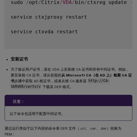
sudo 
/
opt
/
Citrix
/
VDA
/
bin
/
ctxreg update 
-
k
service ctxjproxy restart

service ctxvda restart

安装证书
为了验证用户证书，请在 VDA 上安装根 CA 证书和所有中间证书。例如，
要安装根 CA 证书，请从前面的
从 Microsoft CA（在 AD 上）检索 CA 证
书
步骤中获取 AD 根证书，或者从根 CA 服务器
http://CA-
SERVER/certsrv
下载其 DER 格式。
注意：
以下命令也适用于配置中间证书。
通过运行类似于以下内容的命令将 DER 文件（.crt、.cer、.der）转换为
PEM：