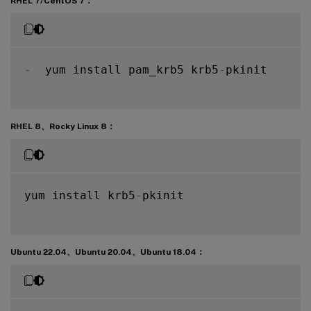
RHEL 7/CentOS 7：
-
  yum install pam_krb5 krb5
-
pkinit

RHEL 8、Rocky Linux 8：
yum install krb5
-
pkinit

Ubuntu 22.04、Ubuntu 20.04、Ubuntu 18.04：