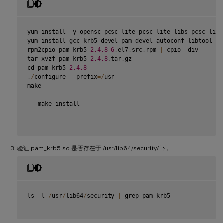
yum install 
-
y opensc pcsc
-
lite pcsc
-
lite
-
libs pcsc
-
lite
yum install gcc krb5
-
devel pam
-
devel autoconf libtool

rpm2cpio pam_krb5
-
2.4
.8
-
6
.
el7
.
src
.
rpm 
|
 cpio –div

tar xvzf pam_krb5
-
2.4
.8
.
tar
.
gz

cd pam_krb5
-
2.4
.8
.
/
configure 
--
prefix
=
/
usr

make

-
  make install

验证 pam_krb5.so 是否存在于 /usr/lib64/security/ 下。
ls 
-
l 
/
usr
/
lib64
/
security 
|
 grep pam_krb5
