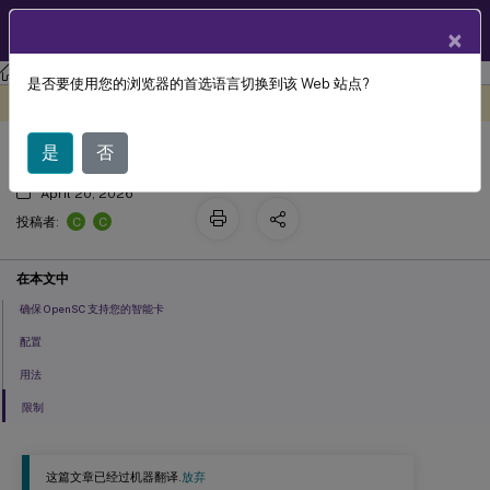
ZH
产品文档
×
Linux 虚拟投递代理
Citrix Linux 虚拟投递代理 2210
是否要使用您的浏览器的首选语言切换到该 Web 站点?
智能卡
此内容已经过机器动态翻译。
在此处提供反馈
是
否
April 20, 2026
C
C
投稿者:
在本文中
确保 OpenSC 支持您的智能卡
配置
用法
限制
这篇文章已经过机器翻译.
放弃