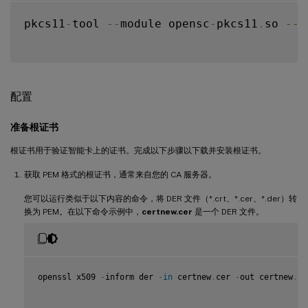
pkcs11
-
tool 
--
module opensc
-
pkcs11
.
so 
--
l
配置
准备根证书
根证书用于验证智能卡上的证书。完成以下步骤以下载并安装根证书。
获取 PEM 格式的根证书，通常来自您的 CA 服务器。
您可以运行类似于以下内容的命令，将 DER 文件（*.crt、*.cer、*.der）转
换为 PEM。在以下命令示例中，
certnew.cer
是一个 DER 文件。
openssl x509 
-
inform der 
-
in
 certnew
.
cer 
-
out certnew
.
pe