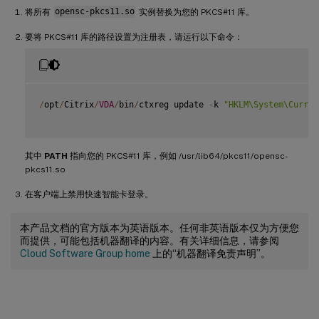
将所有
opensc-pkcs11.so
实例替换为您的 PKCS#11 库。
要将 PKCS#11 库的路径设置为注册表，请运行以下命令：
/
opt
/
Citrix
/
VDA
/
bin
/
ctxreg update 
-
k 
"HKLM\System\Curren
其中
PATH
指向您的 PKCS#11 库，例如 /usr/lib64/pkcs11/opensc-
pkcs11.so
在客户端上禁用快速智能卡登录。
本产品文档的官方版本为英语版本。任何非英语版本仅为方便您
而提供，可能包括机器翻译的内容。有关详细信息，请参阅
Cloud Software Group home
上的“机器翻译免责声明”。