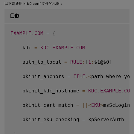
以下是通用 krb5.conf 文件的示例：
EXAMPLE
.
COM
=
{
    kdc 
=
KDC
.
EXAMPLE
.
COM
    auth_to_local 
=
RULE
:
[
1
:
$1@$0
]
    pkinit_anchors 
=
FILE
:
<
path where you
    pkinit_kdc_hostname 
=
KDC
.
EXAMPLE
.
COM
    pkinit_cert_match 
=
||
<
EKU
>
msScLogin
,
    pkinit_eku_checking 
=
 kpServerAuth

}