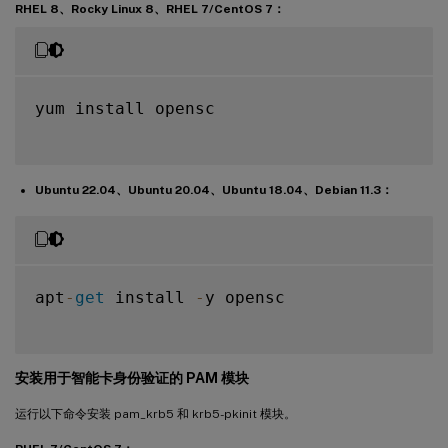
RHEL 8、Rocky Linux 8、RHEL 7/CentOS 7：
yum install opensc

Ubuntu 22.04、Ubuntu 20.04、Ubuntu 18.04、Debian 11.3：
apt
-
get
 install 
-
y opensc

安装用于智能卡身份验证的 PAM 模块
运行以下命令安装 pam_krb5 和 krb5-pkinit 模块。