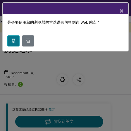
ZH
产品文档
×
Linux 虚拟投递代理
Citrix Linux 虚拟投递代理 2210
是否要使用您的浏览器的首选语言切换到该 Web 站点?
此内容已经过机器动态翻译。
在此处提供反馈
Linux Virtual Delivery Agent 文档
是
否
历史记录
December 16,
2022
C
投稿者:
这篇文章已经过机器翻译.
放弃
切换到英文