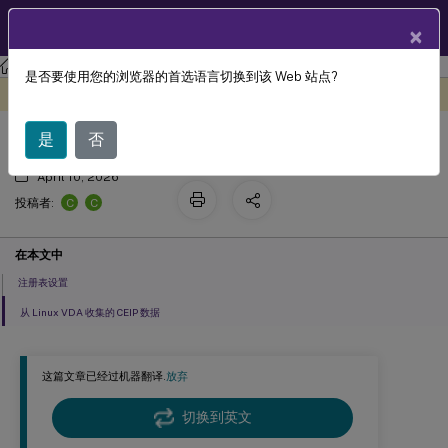
ZH
产品文档
×
Linux 虚拟投递代理
Linux Virtual Delivery Agent 2303
是否要使用您的浏览器的首选语言切换到该 Web 站点?
Citrix 客户体验改善计划 (CEIP)
此内容已经过机器动态翻译。
在此处提供反馈
是
否
April 10, 2026
C
C
投稿者:
在本文中
注册表设置
从 Linux VDA 收集的 CEIP 数据
这篇文章已经过机器翻译.
放弃
切换到英文