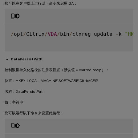
您可以在客户端上运行以下命令来启用 GA：
/
opt
/
Citrix
/
VDA
/
bin
/
ctxreg update 
-
k 
"HKE
DataPersistPath
控制数据持久化路径的注册表设置（默认值 = /var/xdl/ceip）：
位置：HKEY_LOCAL_MACHINE\SOFTWARE\Citrix\CEIP
名称：DataPersistPath
值：字符串
您可以运行以下命令来设置此路径：