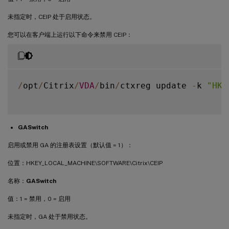
未指定时，CEIP 处于启用状态。
您可以在客户端上运行以下命令来禁用 CEIP：
/
opt
/
Citrix
/
VDA
/
bin
/
ctxreg update 
-
k 
"HKE
GASwitch
启用或禁用 GA 的注册表设置（默认值 = 1）：
位置：HKEY_LOCAL_MACHINE\SOFTWARE\Citrix\CEIP
名称：
GASwitch
值：1 = 禁用，0 = 启用
未指定时，GA 处于禁用状态。