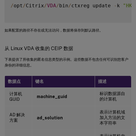
/
opt
/
Citrix
/
VDA
/
bin
/
ctxreg update 
-
k 
"HKE
如果配置的路径不存在或无法访问，数据将保存到默认路径。
从 Linux VDA 收集的 CEIP 数据
下表提供了所收集的匿名信息类型的示例。这些数据不包含任何可识别您客户
身份的详细信息。
数据点
键名
描述
标识数据源自
计算机
machine_guid
的计算机
GUID
表示计算机域
AD 解决
加入方法的文
ad_solution
方案
本字符串
表示计算机内