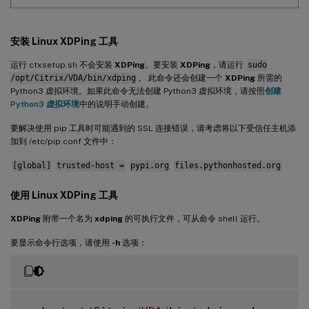
安装 Linux
XDPing
工具
运行 ctxsetup.sh 不会安装
XDPing
。要安装
XDPing
，请运行
sudo
/opt/Citrix/VDA/bin/xdping
。 此命令还会创建一个
XDPing
所需的
Python3 虚拟环境。如果此命令无法创建 Python3 虚拟环境，请按照
创建
Python3 虚拟环境
中的说明手动创建。
要解决使用 pip 工具时可能遇到的 SSL 连接错误，请考虑将以下受信任主机添
加到 /etc/pip.conf 文件中：
[global]
trusted-host =
pypi.org
files.pythonhosted.org
使用 Linux
XDPing
工具
XDPing
附带一个名为
xdping
的可执行文件，可从命令 shell 运行。
要显示命令行选项，请使用
-h
选项：