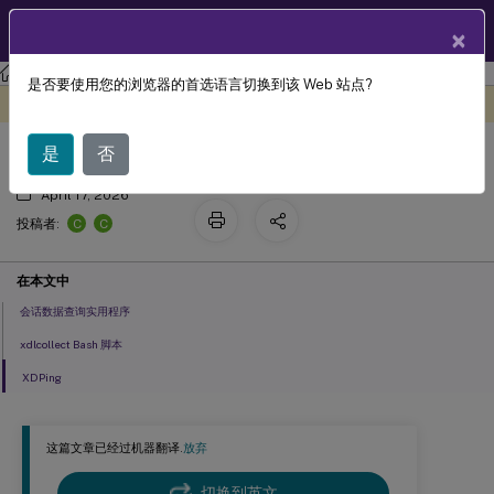
ZH
产品文档
×
Linux 虚拟投递代理
Linux Virtual Delivery Agent 2303
是否要使用您的浏览器的首选语言切换到该 Web 站点?
工具和实用程序
此内容已经过机器动态翻译。
在此处提供反馈
是
否
April 17, 2026
C
C
投稿者:
在本文中
会话数据查询实用程序
xdlcollect Bash 脚本
XDPing
这篇文章已经过机器翻译.
放弃
切换到英文