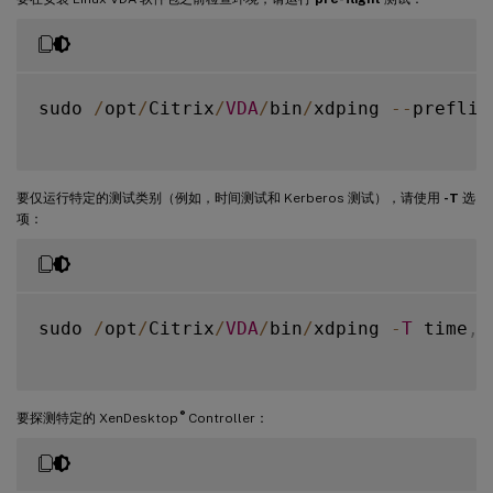
sudo 
/
opt
/
Citrix
/
VDA
/
bin
/
xdping 
--
prefligh
要仅运行特定的测试类别（例如，时间测试和 Kerberos 测试），请使用
-T
选
项：
sudo 
/
opt
/
Citrix
/
VDA
/
bin
/
xdping 
-
T
 time
,
k
®
要探测特定的 XenDesktop
Controller：