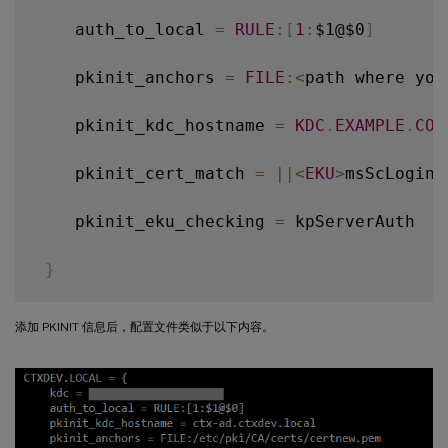
    auth_to_local 
=
RULE
:
[
1
:
$1@$0
]
    pkinit_anchors 
=
FILE
:
<
path where you
    pkinit_kdc_hostname 
=
KDC
.
EXAMPLE
.
COM
    pkinit_cert_match 
=
||
<
EKU
>
msScLogin
,
    pkinit_eku_checking 
=
 kpServerAuth

}
添加 PKINIT 信息后，配置文件类似于以下内容。