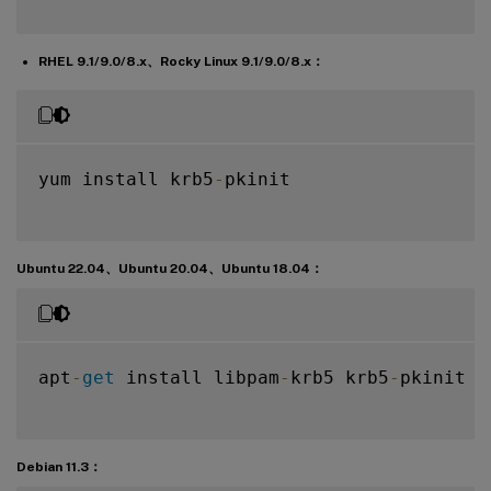
RHEL 9.1/9.0/8.x、Rocky Linux 9.1/9.0/8.x：
yum install krb5
-
pkinit

Ubuntu 22.04、Ubuntu 20.04、Ubuntu 18.04：
apt
-
get
 install libpam
-
krb5 krb5
-
pkinit

Debian 11.3：