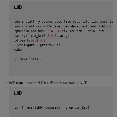
yum install 
-
y opensc pcsc
-
lite pcsc
-
lite
-
libs pcsc
-
lite
yum install gcc krb5
-
devel pam
-
devel autoconf libtool

rpm2cpio pam_krb5
-
2.4
.8
-
6
.
el7
.
src
.
rpm 
|
 cpio –div

tar xvzf pam_krb5
-
2.4
.8
.
tar
.
gz

cd pam_krb5
-
2.4
.8
.
/
configure 
--
prefix
=
/
usr

make

-
  make install

验证 pam_krb5.so 是否存在于 /usr/lib64/security/ 下。
ls 
-
l 
/
usr
/
lib64
/
security 
|
 grep pam_krb5
