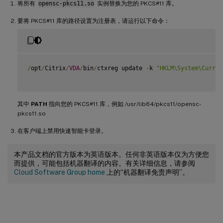
将所有
opensc-pkcs11.so
实例替换为您的 PKCS#11 库。
要将 PKCS#11 库的路径设置为注册表，请运行以下命令：
/
opt
/
Citrix
/
VDA
/
bin
/
ctxreg update 
-
k 
"HKLM\System\Curren
其中
PATH
指向您的 PKCS#11 库，例如 /usr/lib64/pkcs11/opensc-
pkcs11.so
在客户端上禁用快速智能卡登录。
本产品文档的官方版本为英语版本。任何非英语版本仅为方便您
而提供，可能包括机器翻译的内容。有关详细信息，请参阅
Cloud Software Group home
上的“机器翻译免责声明”。