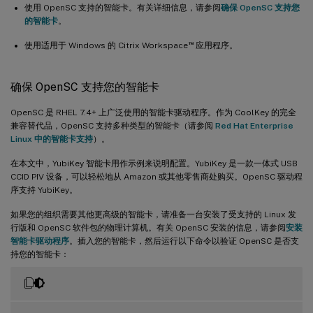
使用 OpenSC 支持的智能卡。有关详细信息，请参阅
确保 OpenSC 支持您
 完成 
VDA
 安装后，请验证您的 
VDA
的智能卡
。
™
使用适用于 Windows 的 Citrix Workspace
应用程序。
确保 OpenSC 支持您的智能卡
OpenSC 是 RHEL 7.4+ 上广泛使用的智能卡驱动程序。作为 CoolKey 的完全
兼容替代品，OpenSC 支持多种类型的智能卡（请参阅
Red Hat Enterprise
Linux 中的智能卡支持
）。
在本文中，YubiKey 智能卡用作示例来说明配置。YubiKey 是一款一体式 USB
CCID PIV 设备，可以轻松地从 Amazon 或其他零售商处购买。OpenSC 驱动程
序支持 YubiKey。
如果您的组织需要其他更高级的智能卡，请准备一台安装了受支持的 Linux 发
行版和 OpenSC 软件包的物理计算机。有关 OpenSC 安装的信息，请参阅
安装
智能卡驱动程序
。插入您的智能卡，然后运行以下命令以验证 OpenSC 是否支
持您的智能卡：