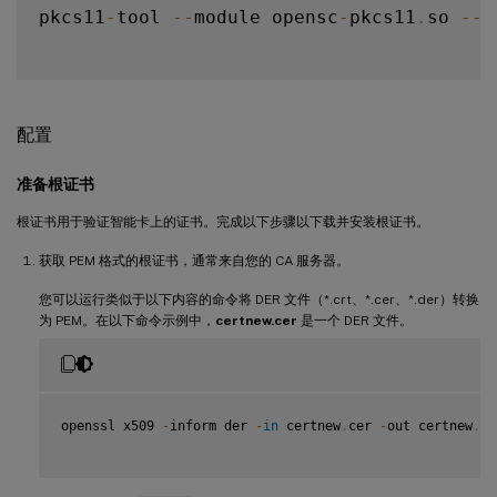
pkcs11
-
tool 
--
module opensc
-
pkcs11
.
so 
--
l
配置
准备根证书
根证书用于验证智能卡上的证书。完成以下步骤以下载并安装根证书。
获取 PEM 格式的根证书，通常来自您的 CA 服务器。
您可以运行类似于以下内容的命令将 DER 文件（*.crt、*.cer、*.der）转换
为 PEM。在以下命令示例中，
certnew.cer
是一个 DER 文件。
openssl x509 
-
inform der 
-
in
 certnew
.
cer 
-
out certnew
.
pe