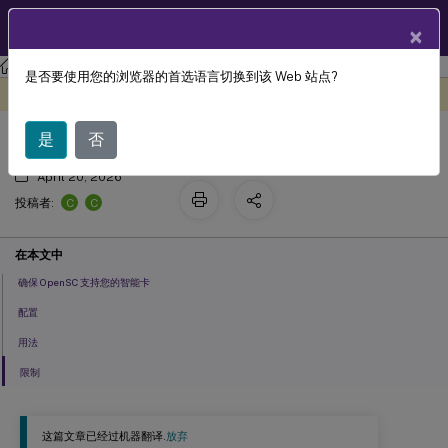
ZH
产品文档
×
Linux 虚拟投递代理
Linux Virtual Delivery Agent 2303
是否要使用您的浏览器的首选语言切换到该 Web 站点?
智能卡
此内容已经过机器动态翻译。
在此处提供反馈
是
否
April 20, 2026
C
C
投稿者:
在本文中
确保 OpenSC 支持您的智能卡
配置
用法
限制
这篇文章已经过机器翻译.
放弃