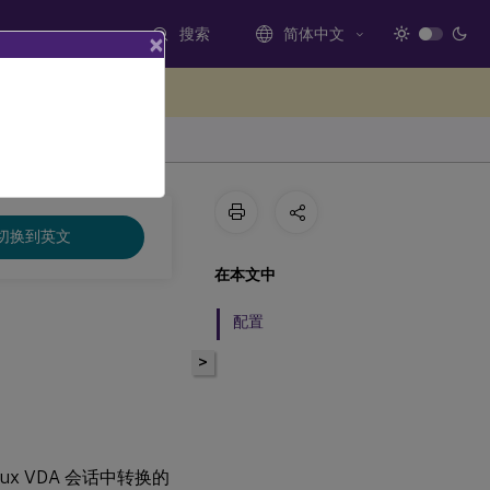
搜索
简体中文
×
处提供反馈
切换到英文
在本文中
配置
>
x VDA 会话中转换的