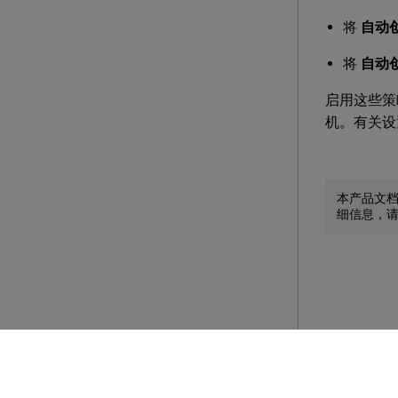
将
自动创
将
自动
启用这些策
机。有关设
本产品文
细信息，