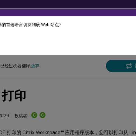
的首选语言切换到该 Web 站点?
机器动态翻译。
在此
x 虚拟投递代理
Linux Virtual Delivery Agent 2303
已经过机器翻译.
放弃
F 打印
C
C
 2026
投稿者:
™
 打印的 Citrix Workspace
应用程序版本，您可以打印从 Linu