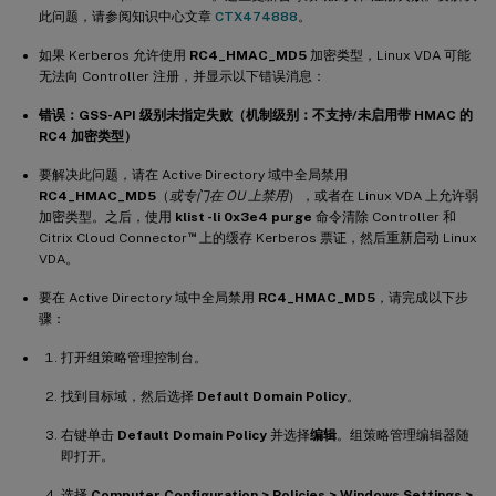
此问题，请参阅知识中心文章
CTX474888
。
如果 Kerberos 允许使用
RC4_HMAC_MD5
加密类型，Linux VDA 可能
无法向 Controller 注册，并显示以下错误消息：
错误：GSS-API 级别未指定失败（机制级别：不支持/未启用带 HMAC 的
RC4 加密类型）
要解决此问题，请在 Active Directory 域中全局禁用
RC4_HMAC_MD5
（
或专门在 OU 上禁用
），或者在 Linux VDA 上允许弱
加密类型。之后，使用
klist -li 0x3e4 purge
命令清除 Controller 和
™
Citrix Cloud Connector
上的缓存 Kerberos 票证，然后重新启动 Linux
VDA。
要在 Active Directory 域中全局禁用
RC4_HMAC_MD5
，请完成以下步
骤：
打开组策略管理控制台。
找到目标域，然后选择
Default Domain Policy
。
右键单击
Default Domain Policy
并选择
编辑
。组策略管理编辑器随
即打开。
选择
Computer Configuration > Policies > Windows Settings >