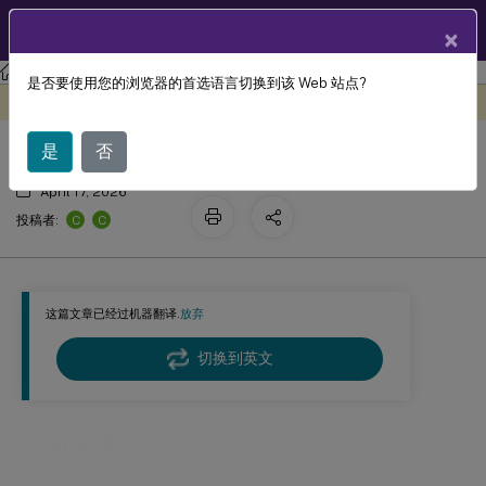
ZH
产品文档
×
Linux 虚拟投递代理
Linux Virtual Delivery Agent 2303
是否要使用您的浏览器的首选语言切换到该 Web 站点?
已知问题
此内容已经过机器动态翻译。
在此处提供反馈
是
否
April 17, 2026
C
C
投稿者:
这篇文章已经过机器翻译.
放弃
切换到英文
已知问题