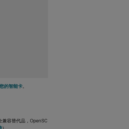
使用
智能
卡进
行单
点登
录
快
速
智
能
卡
登
录
运行
支持您的智能卡
。
XDPing
用
法
的完全兼容替代品，OpenSC
使用
持
）。
智能