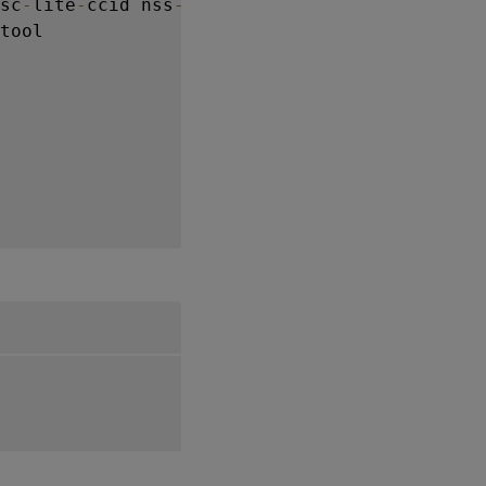
sc
-
lite
-
ccid nss
-
tools

tool
