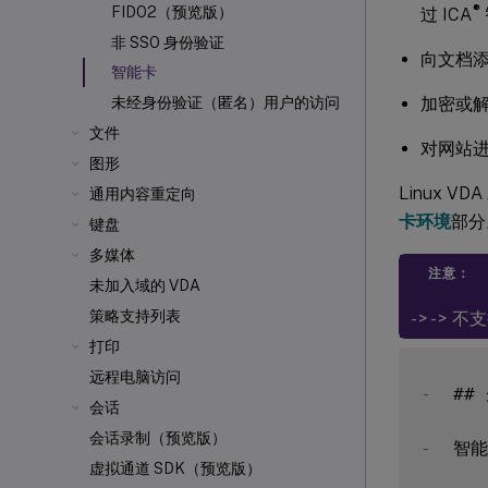
®
FIDO2（预览版）
过 ICA
非 SSO 身份验证
向文档
智能卡
加密或
未经身份验证（匿名）用户的访问
文件
对网站
图形
Linux 
通用内容重定向
卡环境
部分
键盘
多媒体
注意：
未加入域的 VDA
策略支持列表
- > - >
打印
远程电脑访问
-
  ##
会话
会话录制（预览版）
-
  智
虚拟通道 SDK（预览版）