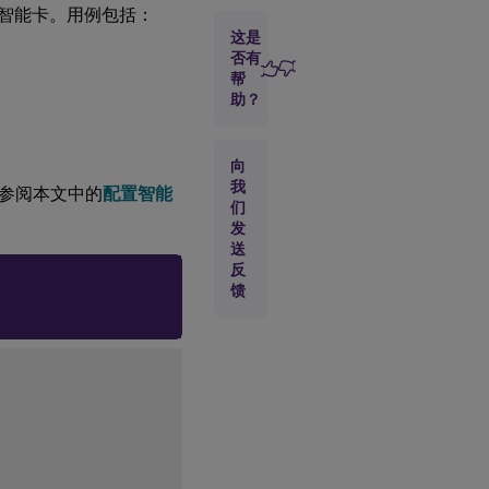
智能卡。用例包括：
准
这是
备
根
否有
证
帮
书
助？
在 RHEL
8.x/9.x 和
向
Rocky
我
，请参阅本文中的
配置智能
Linux
们
8.x/9.x 上
发
构建
送
pam_krb5
反
模块
馈
配
。
置
智
能
卡
环
境
（可
选）