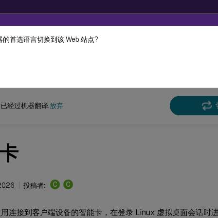
的首选语言切换到该 Web 站点?
机器动态翻译。
在此
x 虚拟投递代理
Linux Virtual Delivery Agent 2311
已经过机器翻译.
放弃
卡
C
C
 2026
投稿者:
用连接到客户端设备的智能卡，在登录 Linux 虚拟桌面会话