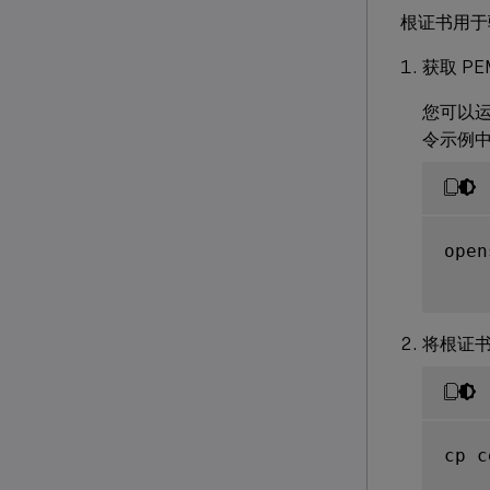
根证书用于
获取 P
您可以运行
令示例
open
将根证
cp c