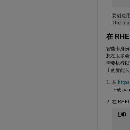
要创建
the ro
在 RHEL
智能卡身份验证
想在以多会话
需要执行以下步
上的智能卡
从
http
下载 pam
在 RHEL