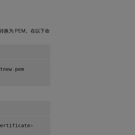
版和
AD
集成
方法
的支
持
r）转换为 PEM。在以下命
智
能
卡
移
除
策
tnew
.
pem

略
对其他智
能卡和
PKCS#11
库的支持
ertificate
>