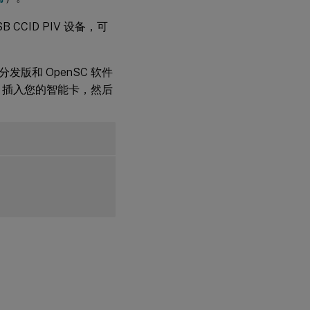
卡登
录到
 CCID PIV 设备，可
Linux
VDA
版和 OpenSC 软件
使
用
。插入您的智能卡，然后
智
能
卡
重
新
连
接
会
话
限
制
对有
限的
Linux
发行