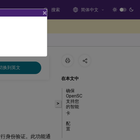
搜索
简体中文
×
处提供反馈
切换到英文
在本文中
确保
OpenSC
支持您
>
的智能
卡
配
置
时进行身份验证。此功能通