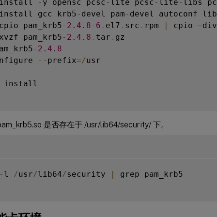
install 
-
y opensc pcsc
-
lite pcsc
-
lite
-
libs pc
install gcc krb5
-
devel pam
-
devel autoconf lib
cpio pam_krb5
-
2.4
.8
-
6
.
el7
.
src
.
rpm 
|
 cpio –div

xvzf pam_krb5
-
2.4
.8
.
tar
.
gz

am_krb5
-
2.4
.8
nfigure 
--
prefix
=
/
usr

 install

am_krb5.so 是否存在于 /usr/lib64/security/ 下。
-
l 
/
usr
/
lib64
/
security 
|
 grep pam_krb5
