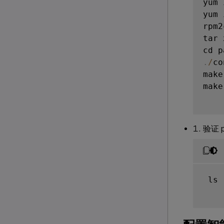
yum 
yum 
rpm2
tar 
cd p
.
/
co
make

make
验证 p
 ls 