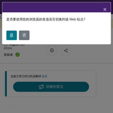
ZH
产品文档
×
Linux 虚拟投递代理
Linux Virtual Delivery Agent 2311
是否要使用您的浏览器的首选语言切换到该 Web 站点?
打印
此内容已经过机器动态翻译。
在此处提供反馈
是
否
August 20,
2024
C
投稿者:
这篇文章已经过机器翻译.
放弃
切换到英文
打印