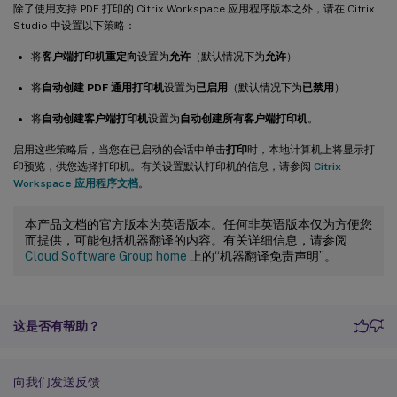
除了使用支持 PDF 打印的 Citrix Workspace 应用程序版本之外，请在 Citrix
Studio 中设置以下策略：
将
客户端打印机重定向
设置为
允许
（默认情况下为
允许
）
将
自动创建 PDF 通用打印机
设置为
已启用
（默认情况下为
已禁用
）
将
自动创建客户端打印机
设置为
自动创建所有客户端打印机
。
启用这些策略后，当您在已启动的会话中单击
打印
时，本地计算机上将显示打
印预览，供您选择打印机。有关设置默认打印机的信息，请参阅
Citrix
Workspace 应用程序文档
。
本产品文档的官方版本为英语版本。任何非英语版本仅为方便您
而提供，可能包括机器翻译的内容。有关详细信息，请参阅
Cloud Software Group home
上的“机器翻译免责声明”。
这是否有帮助？
向我们发送反馈