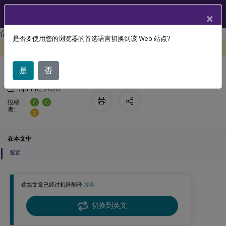
ZH
产品文档
×
Linux 虚拟投递代理
Linux 虚拟投递代理 2511
是否要使用您的浏览器的首选语言切换到该 Web 站点?
PDF 打印
此内容已经过机器动态翻译。
在此处提供反馈
是
否
April 10, 2026
C
C
投稿
者:
Y
在本文中
配置
这篇文章已经过机器翻译.
放弃
切换到英文