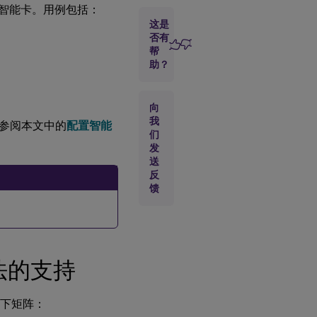
智能卡。用例包括：
这是
先
否有
决
帮
条
助？
件
向
确保
我
OpenSC
，请参阅本文中的
配置智能
支持您
们
的智能
发
卡
送
反
配
馈
置
准
备
根
方法的支持
证
书
以下矩阵：
配