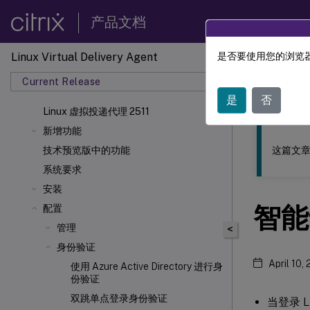
产品文档
Linux Virtual Delivery Agent
是否要使用您的浏览器
此内容已经过
Current Release
Linu
是
否
Linux 虚拟投递代理 2511
新增功能
这篇文章
技术预览版中的功能
系统要求
安装
智能
配置
管理
<
身份验证
April 10,
使用 Azure Active Directory 进行身
份验证
双跳单点登录身份验证
当登录 