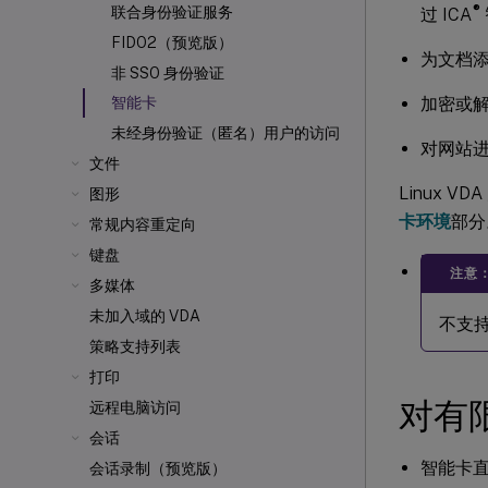
®
联合身份验证服务
过 ICA
FIDO2（预览版）
为文档
非 SSO 身份验证
加密或
智能卡
未经身份验证（匿名）用户的访问
对网站
文件
Linux 
图形
卡环境
部分
常规内容重定向
键盘
注意
多媒体
未加入域的 VDA
不支持在
策略支持列表
打印
对有限
远程电脑访问
会话
智能卡直
会话录制（预览版）