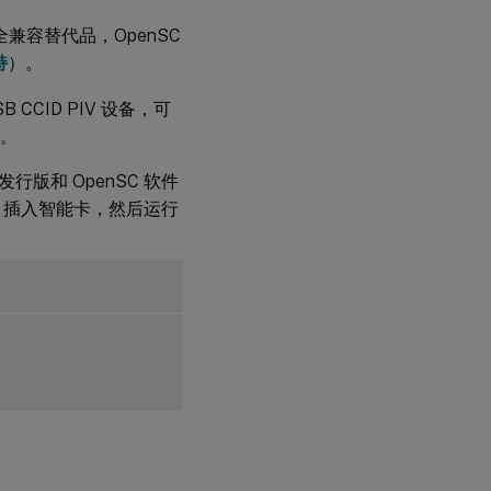
的完全兼容替代品，OpenSC
限
制
持
）。
 CCID PIV 设备，可
智
y。
能
卡
移
版和 OpenSC 软件
除
。插入智能卡，然后运行
设
置
对其他智
能卡和
PKCS#11
库的支持