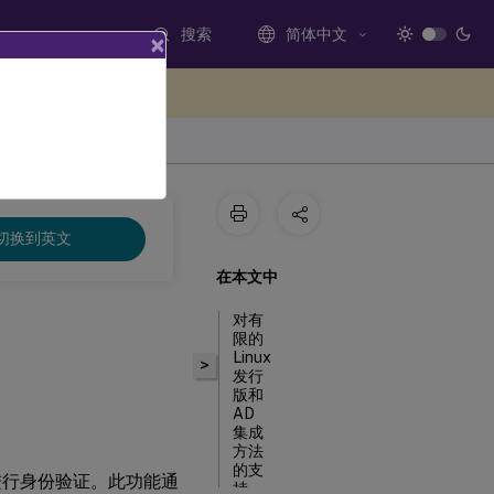
搜索
简体中文
×
处提供反馈
切换到英文
在本文中
对有
限的
Linux
>
发行
版和
AD
集成
方法
的支
卡进行身份验证。此功能通
持