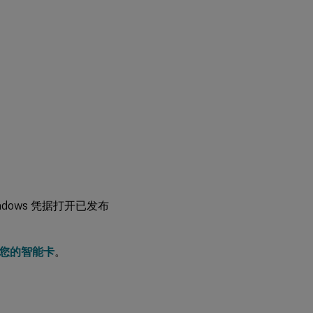
运行
XDPing
用
法
使用
智能
卡登
录到
Linux
VDA
使
用
dows 凭据打开已发布
智
能
卡
重
支持您的智能卡
。
新
连
接
会
话