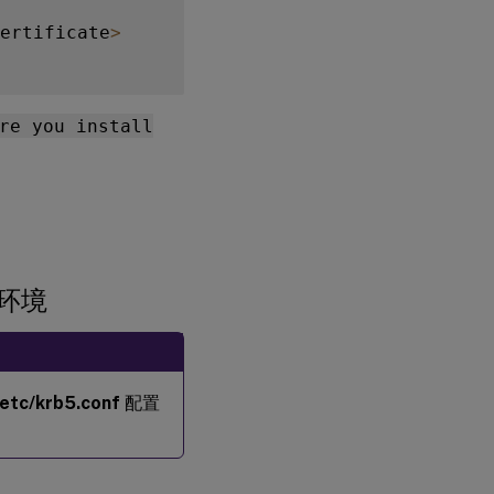
ertificate
>
re you install
。
卡环境
/etc/krb5.conf
配置