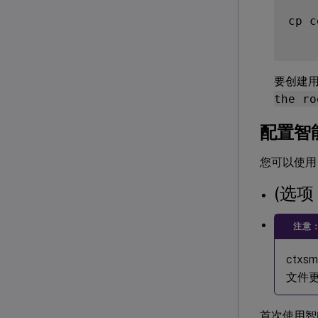
cp c
要创建
the ro
配置智
您可以使用 
(选项 
注意
ctx
文件
首次使用智能