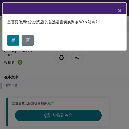
ZH
产品文档
×
Profile Management
Profile Management 2109
是否要使用您的浏览器的首选语言切换到该 Web 站点?
场景 5 - 对用户存储执行负载平衡
此内容已经过机器动态翻译。
在此处提供反馈
是
否
September 7,
2022
C
投稿者:
在本文中
背景信息
这篇文章已经过机器翻译.
放弃
切换到英文