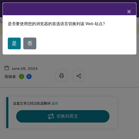
ZH
产品文档
×
Profile Management
Profile Management 2203
是否要使用您的浏览器的首选语言切换到该 Web 站点?
此内容已经过机器动态翻译。
在此处提供反馈
Profile Management 文档历史记录
是
否
June 28, 2024
C
Y
投稿者:
这篇文章已经过机器翻译.
放弃
切换到英文