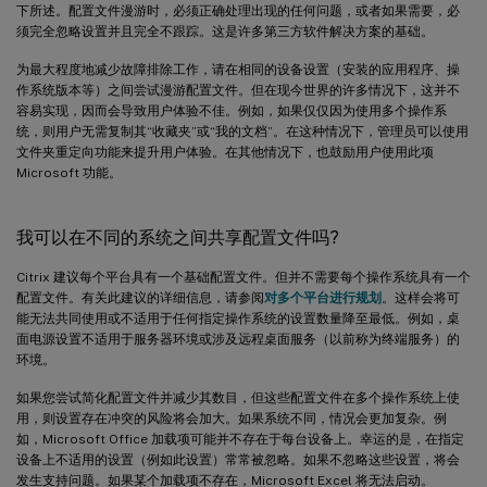
下所述。配置文件漫游时，必须正确处理出现的任何问题，或者如果需要，必
须完全忽略设置并且完全不跟踪。这是许多第三方软件解决方案的基础。
为最大程度地减少故障排除工作，请在相同的设备设置（安装的应用程序、操
作系统版本等）之间尝试漫游配置文件。但在现今世界的许多情况下，这并不
容易实现，因而会导致用户体验不佳。例如，如果仅仅因为使用多个操作系
统，则用户无需复制其“收藏夹”或“我的文档”。在这种情况下，管理员可以使用
文件夹重定向功能来提升用户体验。在其他情况下，也鼓励用户使用此项
Microsoft 功能。
我可以在不同的系统之间共享配置文件吗?
Citrix 建议每个平台具有一个基础配置文件。但并不需要每个操作系统具有一个
配置文件。有关此建议的详细信息，请参阅
对多个平台进行规划
。这样会将可
能无法共同使用或不适用于任何指定操作系统的设置数量降至最低。例如，桌
面电源设置不适用于服务器环境或涉及远程桌面服务（以前称为终端服务）的
环境。
如果您尝试简化配置文件并减少其数目，但这些配置文件在多个操作系统上使
用，则设置存在冲突的风险将会加大。如果系统不同，情况会更加复杂。例
如，Microsoft Office 加载项可能并不存在于每台设备上。幸运的是，在指定
设备上不适用的设置（例如此设置）常常被忽略。如果不忽略这些设置，将会
发生支持问题。如果某个加载项不存在，Microsoft Excel 将无法启动。