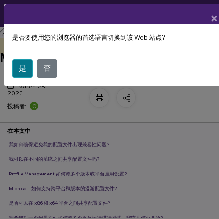
ZH
产品文档
×
Profile Management
Profile Management 2212
是否要使用您的浏览器的首选语言切换到该 Web 站点?
关于多个平台上的配置文件和 Profile
此内容已经过机器动态翻译。
在此处提供反馈
Management 迁移的常见问题解答
是
否
March 28,
2023
C
投稿者:
在本文中
我如何确保避免我的配置文件出现兼容性问题?
我可以在不同的系统之间共享配置文件吗?
Profile Management 如何跨多个版本或平台启用设置?
Microsoft 如何支持跨平台和版本的漫游配置文件?
是否可以在 x86 和 x64 平台之间共享配置文件?
我希望对一个配置文件如何跨多个平台运行进行测试。我该从何处开始?