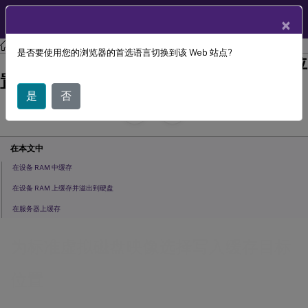
ZH
产品文档
×
Citrix Provisioning
Citrix Provisioning 2112
是否要使用您的浏览器的首选语言切换到该 Web 站点?
为标准虚拟磁盘映像选择写入缓存目标位
置
是
否
July 29, 2024
C
投稿者:
在本文中
在设备 RAM 中缓存
在设备 RAM 上缓存并溢出到硬盘
在服务器上缓存
为标准虚拟磁盘映像选择写入缓存目标
位置