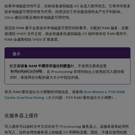
如果本地磁盘空间不足，目标设备虚拟磁盘 I/O 会进入暂停状态。它将等待更多
的本地磁盘可用空间变为可用。此情况对工作负载连续性会产生不利影响。
Citrix 建议分配足够的本地磁盘可用空间。
指定的 RAM 量不会更改对本地磁盘可用空间的要求。分配的 RAM 越多，在数
据涌回 VHDX 文件之前，就会有越多的虚拟磁盘 I/O 临时保存在 RAM 缓存中。
RAM 会减慢初始 VHDX 扩展速度。
提示
配置
在设备 RAM 中缓存并溢出到硬盘
时，不使用注册表设置
WcMaxRamCacheMB
。在 Provisioning 管理控制台上使用此写入缓存模
式时，将使用在分配的最大大小中指定的值。
有关 RAM 缓存溢出大小调整的详细信息，请参阅
Size Matters: PVS RAM
Cache Overflow Sizing
（大小问题：PVS RAM 缓存溢出大小调整）。
在服务器上缓存
写入缓存可以临时文件方式存在于 Provisioning 服务器上。该服务器将处理所
有写入，这样会增加服务器上的磁盘 I/O 和网络流量。因此，不建议使用此模