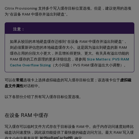
Citrix Provisioning 支持多个写入缓存目标位置选项。但是，建议使用的选项
为“在设备 RAM 中缓存并溢出到硬盘”。
注意：
如果从较旧的本地硬盘缓存迁移到“在设备 RAM 中缓存并溢出到硬盘”，
则必须重新评估您的本地磁盘缓存大小。这是因为溢出到硬盘的新 RAM
缓存占用的分段大小更大，并且增长得更快、更大。有关具有溢出功能的
RAM 缓存的工作原理的更多详细信息，请参阅
Size Matters: PVS RAM
Cache Overflow Sizing
（大小问题：PVS RAM 缓存溢出大小调整）。
可以在
常规
选项卡上选择虚拟磁盘的写入缓存目标位置；该选项卡位于
虚拟磁
盘文件属性
对话框中。
以下各部分介绍了所有写入缓存目标位置选项。
在设备 RAM 中缓存
写入缓存可以临时文件方式存在于目标设备 RAM 中。由于内存访问速度始终比
磁盘访问速度快，因此该功能提供了最快捷的磁盘访问方法。最大 RAM 写入缓
存大小由注册表设置
WcMaxRamCacheMB
确定。