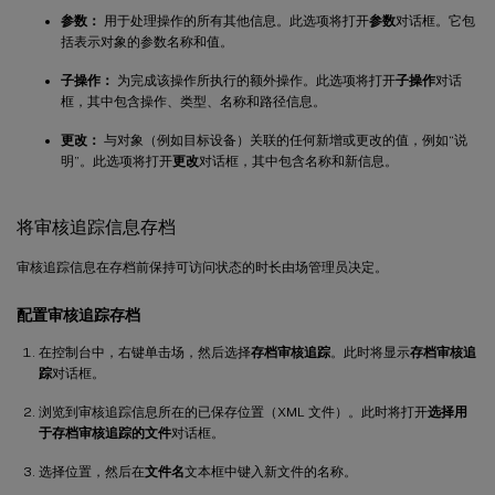
参数：
用于处理操作的所有其他信息。此选项将打开
参数
对话框。它包
括表示对象的参数名称和值。
子操作：
为完成该操作所执行的额外操作。此选项将打开
子操作
对话
框，其中包含操作、类型、名称和路径信息。
更改：
与对象（例如目标设备）关联的任何新增或更改的值，例如“说
明”。此选项将打开
更改
对话框，其中包含名称和新信息。
将审核追踪信息存档
审核追踪信息在存档前保持可访问状态的时长由场管理员决定。
配置审核追踪存档
在控制台中，右键单击场，然后选择
存档审核追踪
。此时将显示
存档审核追
踪
对话框。
浏览到审核追踪信息所在的已保存位置（XML 文件）。此时将打开
选择用
于存档审核追踪的文件
对话框。
选择位置，然后在
文件名
文本框中键入新文件的名称。