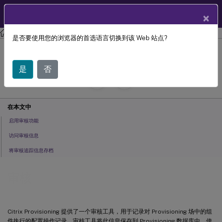
ZH
产品文档
×
Citrix Provisioning
Citrix Provisioning 2112
是否要使用您的浏览器的首选语言切换到该 Web 站点?
审核
是
否
July 29, 2024
C
投稿者:
在本文中
启用审核功能
访问审核信息
将审核追踪信息存档
审核
Citrix Provisioning 提供了一个审核工具，用于记录对 Provisioning 场中的组
件执行的配置操作记录。审核工具将此信息保存到 Provisioning 数据库中。使