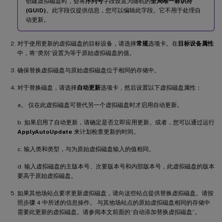
创建虚拟磁盘时，会将
序列号
字段设置为随机的
全局唯一标识符
(GUID)
。此字段仅提供信息，您可以编辑此字段。它不用于处理自
动更新。
对于使用更新的虚拟磁盘的目标设备，请选择
常规
选项卡。在
目标设备属性
中，将“类别”设置为等于原始虚拟磁盘的值。
确保替换虚拟磁盘与原始虚拟磁盘位于相同的存储中。
对于替换磁盘，请选择
自动更新
选项卡，然后设置以下虚拟磁盘属性：
a。 仅在此虚拟磁盘可替代另一个虚拟磁盘时才启用自动更新。
b. 如果启用了自动更新，请确定是否立即应用更新。或者，您可以通过运行
ApplyAutoUpdate
来计划检查更新的时间。
c. 输入类和类型，与为原始虚拟磁盘输入的值相同。
d. 输入虚拟磁盘的主版本号、次要版本号和内部版本号，此虚拟磁盘的版本
要高于原始虚拟磁盘。
如果其他场站点要求更新虚拟磁盘，请向这些站点提供替换虚拟磁盘。请按
照步骤 4 中所述的信息操作。 与其他场站点的原始虚拟磁盘相同的存储中
需要此更新的虚拟磁盘。请参阅本文前面的“自动添加替换虚拟磁盘”。