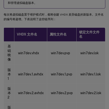
和管理虚拟磁盘版本。
每次将虚拟磁盘置于维护模式时，都将创建 VHDX 差异磁盘的新版本。文件名
的编号将递增。下表说明了这些链序列：
锁定文件文件
VHDX 文件名
属性文件名
名
基
础
win7dev.vhdx
win7dev.pvp
win7dev.lok
映
像
版
本
win7dev.1.avhdx
win7dev.1.pvp
win7dev.1.lok
1
版
本
win7dev.2.avhdx
win7dev.2.pvp
win7dev.2.lok
2
版