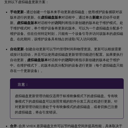
支持以下虚拟磁盘更新方案：
手动更新
– 通过创建一个版本来手动更新虚拟磁盘；使用
维护
设备捕获对该
版本进行的更新。在
虚拟磁盘版本
对话框中，通过单击
新建
来启动手动更
新。
虚拟磁盘版本
对话框中的
访问
列将指示新创建的版本处于维护模式。处
于维护模式时，单个维护设备将更新此版本。可以为一个虚拟磁盘分配多个
维护设备。但在任何特定时刻，只能有一个设备引导并访问该版本的虚拟磁
盘。在此期间，该维护设备具有独占的读取/写入访问权限。
自动更新
- 创建自动更新可以节约管理时间和物理资源。更新可以根据需要
或按计划启动，并且可以使用虚拟磁盘更新管理功能进行配置。如果要执行
自动更新，
虚拟磁盘版本
对话框中的
访问
列将指示新创建的版本处于维护
中。在维护模式下，此版本由其分配到的设备进行更新（每个虚拟磁盘只能
存在一个更新设备）。
注意：
虚拟磁盘更新管理功能仅适用于标准映像模式下的虚拟磁盘。专有映
像模式下的虚拟磁盘可以按照常规的软件分发工具过程进行更新。针
对更新管理功能注册处于专有映像模式的虚拟磁盘，或者切换已注册
的虚拟磁盘，将会引发错误。
合并
- 合并 VHDX 差异磁盘文件可以节约磁盘空间并提高性能，具体取决于