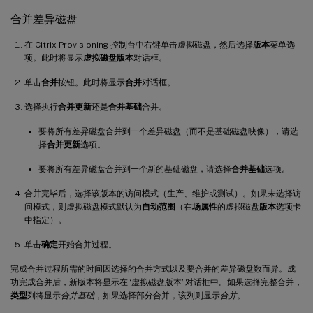
合并差异磁盘
在 Citrix Provisioning 控制台中右键单击虚拟磁盘，然后选择
版本
菜单选
项。此时将显示
虚拟磁盘版本
对话框。
单击
合并
按钮。此时将显示
合并
对话框。
选择执行
合并更新
还是
合并基础
合并。
要将所有差异磁盘合并到一个差异磁盘（而不是基础磁盘映像），请选
择
合并更新
选项。
要将所有差异磁盘合并到一个新的基础磁盘，请选择
合并基础
选项。
合并完毕后，选择该版本的访问模式（生产、维护或测试）。如果未选择访
问模式，则虚拟磁盘模式默认为
自动范围
（在
场属性
的虚拟磁盘
版本
选项卡
中指定）。
单击
确定
开始合并过程。
完成合并过程所需的时间因选择的合并方式以及要合并的差异磁盘数而异。成
功完成合并后，新版本将显示在“虚拟磁盘版本”对话框中。如果选择完整合并，
类型
列将显示
合并基础
，如果选择部分合并，该列则显示
合并
。