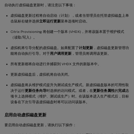
自动执行虚拟磁盘更新时，请注意以下事项：
虚拟磁盘更新过程将自动启动（计划），或者当管理员在托管虚拟磁盘上单
击鼠标右键并选择
立即运行更新
菜单选项时启动。
Citrix Provisioning 将创建一个版本 (VHDX)，并将该版本置于维护模式
（读取/写入）。
虚拟机将引导分配的虚拟磁盘。如果配置了
计划更新
，虚拟磁盘更新管理功
能将自动执行引导。对于
用户调用更新
，管理员将调用该更新。
所有更新都将自动进行并捕获到 VHDX 文件的新版本中。
更新虚拟磁盘后，虚拟机将自动关闭。
虚拟磁盘将从维护模式提升为测试或生产模式。新虚拟磁盘版本的可用性取
决于运行
更新任务向导
时选择的访问模式。或者，在
更新任务属性
的
完成
选
项卡上选择模式（维护、测试或生产）时。在该版本进入生产模式后，目标
设备在下次引导该虚拟磁盘时将可以访问该版本。
启用自动虚拟磁盘更新
要启用自动虚拟磁盘更新，请执行以下操作：