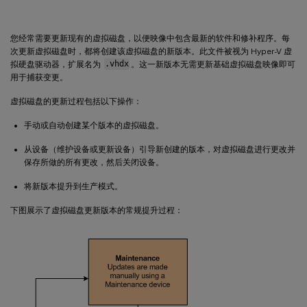
合并差异磁盘
提升更新后的版本
您经常需要更新现有的虚拟磁盘，以便映像中包含最新的软件和修补程序。每
更新目标设备上的虚拟磁盘
次更新虚拟磁盘时，都将创建该虚拟磁盘的新版本。此文件被视为 Hyper-V 虚
拟硬盘驱动器，扩展名为
.vhdx
。这一新版本无需更新基础虚拟磁盘映像即可
自动执行虚拟磁盘更新
用于捕获变更。
配置虚拟主机连接来实现虚拟磁盘自动更新
虚拟磁盘的更新过程包括以下操作：
“常规”选项卡
手动或自动创建某个版本的虚拟磁盘。
“凭据”选项卡
“高级”选项卡
从设备（维护设备或更新设备）引导新创建的版本，对虚拟磁盘进行更改并
保存所做的所有更改，然后关闭设备。
将新版本提升到生产模式。
下图展示了虚拟磁盘更新版本的常规提升过程：