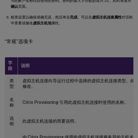
与此帐户名称结合使用的密码。密码的最大字符数必须为 32。此时将显示
确认
页面。
检查设置以确保准确无误，然后单击
完成
。可以在
虚拟主机连接属性
对话框
中查看或修改
虚拟主机池
属性。
“常规”选项卡
字
说明
段
类
虚拟主机连接向导运行过程中选择的虚拟主机连接类型。此
型
修改。
名
Citrix Provisioning 引用此虚拟主机连接时使用的名称。
称
说
此虚拟主机连接的简要说明。
明
由 Citrix Provisioning 使用的虚拟主机连接服务器的主机名或 