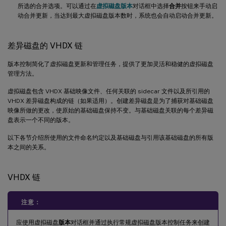
所选的合并选项。可以通过在
虚拟磁盘版本
对话框中选择
合并
按钮来手动启
动合并更新，当达到最大虚拟磁盘版本数时，系统也会自动启动合并更新。
差异磁盘的 VHDX 链
版本控制简化了虚拟磁盘更新和管理任务，提供了更加灵活和稳健的虚拟磁盘
管理方法。
虚拟磁盘包含 VHDX 基础映像文件、任何关联的 sidecar 文件以及所引用的
VHDX 差异磁盘构成的链（如果适用）。创建差异磁盘是为了捕获对基础磁盘
映像所做的更改，使原始的基础磁盘保持不变。与基础磁盘关联的每个差异磁
盘表示一个不同的版本。
以下各节介绍所使用的文件命名约定以及基础磁盘与引用该基础磁盘的所有版
本之间的关系。
VHDX 链
注意：
应使用虚拟磁盘
版本
对话框并通过执行常规虚拟磁盘版本控制任务来创建