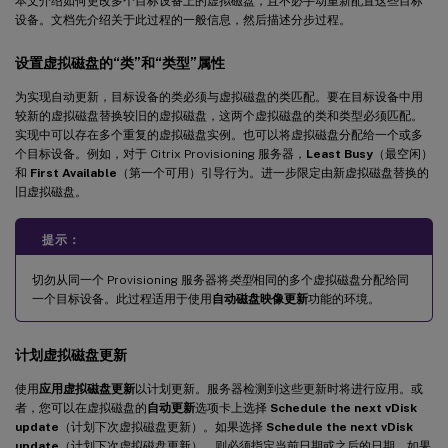
本文介绍如何更改多个目标设备上的虚拟磁盘，且不必手动重新配置这些目标
设备。文档先介绍关于此过程的一般信息，然后描述分步过程。
设置虚拟磁盘的“类”和“类型”属性
为实现自动更新，目标设备的类必须与虚拟磁盘的类匹配。要在目标设备中用
较新的虚拟磁盘替换较旧的虚拟磁盘，这两个虚拟磁盘的类和类型必须匹配。
实现中可以存在多个重复的虚拟磁盘实例。也可以将虚拟磁盘分配给一个或多
个目标设备。例如，对于 Citrix Provisioning 服务器，
Least Busy
（最空闲）
和
First Available
（第一个可用）引导行为。进一步限定由新虚拟磁盘替换的
旧虚拟磁盘。
提示：
切勿从同一个 Provisioning 服务器将
类型
相同的多个虚拟磁盘分配给同
一个目标设备。此过程适用于使用
自动磁盘映像更新
功能的环境。
计划虚拟磁盘更新
使用
应用虚拟磁盘更新
以计划更新。服务器检测到这些更新时将进行应用。或
者，您可以在虚拟磁盘的
自动更新
选项卡上选择
Schedule the next vDisk
update
（计划下次虚拟磁盘更新）。如果选择
Schedule the next vDisk
update
（计划下次虚拟磁盘更新），则必须指定当前日期或之后的日期。如果