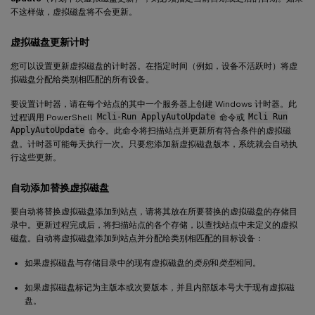
不这样做，虚拟磁盘将不会更新。
虚拟磁盘更新计时
您可以设置更新虚拟磁盘的计时器。在指定时间（例如，设备不活跃时）将虚
拟磁盘分配给类别相匹配的所有设备。
要设置计时器，请在每个站点的其中一个服务器上创建 Windows 计时器。此
过程调用 PowerShell
Mcli-Run ApplyAutoUpdate
命令或
Mcli Run
ApplyAutoUpdate
命令。此命令将扫描站点并更新所有符合条件的虚拟磁
盘。计时器可能每天执行一次。只要您添加新虚拟磁盘版本，系统就会自动执
行这些更新。
自动添加替换虚拟磁盘
要自动将替换虚拟磁盘添加到站点，请将其放在所要替换的虚拟磁盘的存储目
录中。更新过程完成后，将扫描站点的各个存储，以查找站点中未定义的虚拟
磁盘。自动将虚拟磁盘添加到站点并分配给类别相匹配的目标设备：
如果虚拟磁盘与存储目录中的现有虚拟磁盘的
类别
和
类型
相同。
如果虚拟磁盘标记为主版本或次要版本，并且内部版本号大于现有虚拟磁
盘。