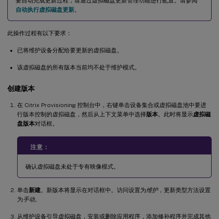
要自动完成更新过程，请通过虚拟磁盘更新管理功能进行配置。请参阅
自动执行虚拟磁盘更新
。
此操作过程有以下要求：
已将维护设备分配给要更新的虚拟磁盘。
该虚拟磁盘的所有版本当前均不处于维护模式。
创建版本
在 Citrix Provisioning 控制台中，右键单击设备集合或虚拟磁盘池中要进
行版本控制的虚拟磁盘，然后从上下文菜单中选择
版本
。此时将显示
虚拟磁
盘版本
对话框。
注意：
确认虚拟磁盘未处于专有映像模式。
单击
新建
。新版本将显示在对话框中。访问设置为
维护
，更新类型方法设置
为
手动
。
从维护设备引导虚拟磁盘，安装或删除应用程序，添加修补程序并完成其他