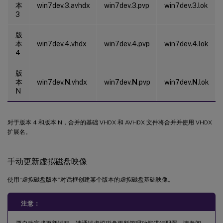
本
win7dev.3.avhdx
win7dev.3.pvp
win7dev.3.lok
3
版
本
win7dev.4.vhdx
win7dev.4.pvp
win7dev.4.lok
4
版
本
win7dev.
N
.vhdx
win7dev.
N
.pvp
win7dev.
N
.lok
N
对于版本 4 和版本 N，合并的基础 VHDX 和 AVHDX 文件将合并并使用 VHDX
扩展名。
手动更新虚拟磁盘映像
使用“虚拟磁盘版本”对话框创建某个版本的虚拟磁盘基础映像。
注意：