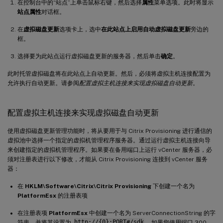
在控制台中的“站点”上单击鼠标右键，然后选择
属性
菜单选项。此时将显示
站点属性
对话框。
在
虚拟磁盘更新
选项卡上，选中
在此站点上启用自动虚拟磁盘更新
旁边的
框。
选择要为此站点运行虚拟磁盘更新的服务器，然后单击
确定
。
此时托管虚拟磁盘将在此站点上自动更新。然后，必须将虚拟主机连接配置为
允许执行自动更新。请参阅
配置虚拟主机连接来实现虚拟磁盘自动更新
。
配置虚拟主机连接来实现虚拟磁盘自动更新
使用虚拟磁盘更新管理功能时，将从要用于与 Citrix Provisioning 进行通信的
虚拟池中选择一个指定的虚拟机管理程序服务器。通过运行虚拟主机连接向导
来创建指定的虚拟机管理程序。如果要在备用端口上运行 vCenter 服务器，必
须对注册表进行以下修改，才能从 Citrix Provisioning 连接到 vCenter 服务
器：
在
HKLM\Software\Citrix\Citrix Provisioning
下创建一个名为
PlatformEsx
的注册表项
在注册表项
PlatformEsx
中创建一个名为 ServerConnectionString 的字
符串，并将其设置为
http://{0}:PORT#/sdk
。如果您使用端口 300，