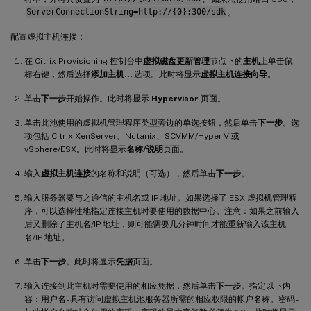
ServerConnectionString=http://{0}:300/sdk
。
配置虚拟主机连接：
在 Citrix Provisioning 控制台中
虚拟磁盘更新管理
节点下的
主机
上单击鼠
标右键，然后选择
添加主机…
选项。此时将显示
虚拟主机连接向导
。
单击
下一步
开始操作。此时将显示
Hypervisor
页面。
单击此池使用的虚拟机管理程序类型旁边的单选按钮，然后单击
下一步
。选
项包括 Citrix XenServer、Nutanix、SCVMM/Hyper-V 或
vSphere/ESX。此时将显示
名称/说明
页面。
输入
虚拟主机连接
的名称和说明（可选），然后单击
下一步
。
输入服务器要与之通信的主机名或 IP 地址。如果选择了 ESX 虚拟机管理程
序，可以选择性地指定连接主机时要使用的数据中心。注意：如果之前输入
后又删除了主机名/IP 地址，则可能需要几分钟时间才能重新输入该主机
名/IP 地址。
单击
下一步
。此时将显示
凭据
页面。
输入连接到此主机时需要使用的相应凭据，然后单击
下一步
。指定以下内
容：用户名 - 具有访问虚拟主机池服务器所需的相应权限的帐户名称。密码 -