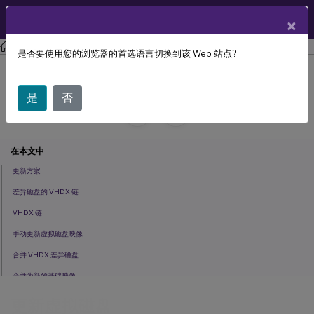
ZH
产品文档
×
Citrix Provisioning
Citrix Provisioning 2402 LTSR
是否要使用您的浏览器的首选语言切换到该 Web 站点?
更新虚拟磁盘
是
否
July 29, 2024
C
投稿者:
在本文中
更新方案
差异磁盘的 VHDX 链
VHDX 链
手动更新虚拟磁盘映像
合并 VHDX 差异磁盘
合并为新的基础映像
合并为整合的差异磁盘
更新虚拟磁盘