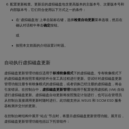
配置更新检查。更新后的虚拟磁盘包含更高版本的主版本号、次要版本号和
内部版本号，它们符合使用以下方式之一的条件：
在“虚拟磁盘池”上单击鼠标右键，选择
检查自动更新
菜单选项，然后在
确认对话框中单击
确定
按钮。
或
按照本文前面的介绍设置计时器。
自动执行虚拟磁盘更新
虚拟磁盘更新管理功能仅适用于
标准映像模式
下的虚拟磁盘。专有映像模式下
的虚拟磁盘将按照常规的软件分发工具过程进行更新。尝试针对虚拟磁盘更新
管理功能注册专有映像模式的虚拟磁盘，或者切换已经注册的虚拟磁盘，将会
引发错误。在控制台中，
虚拟磁盘更新管理
功能用于配置使用虚拟机 (VM) 自动
进行虚拟磁盘更新。虚拟磁盘自动更新将按照预定计划进行，也可以在管理员
从控制台直接调用更新时随时进行。此功能支持从 WSUS 和 SCCM ESD 服务
器检测并交付的更新。
在控制台树结构中展开“站点”节点时，将显示虚拟磁盘更新管理功能。展开后，
虚拟磁盘更新管理功能包括以下托管组件：