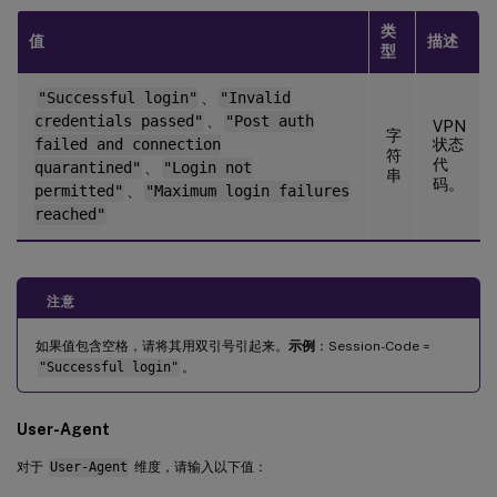
类
值
描述
型
"Successful login"
、
"Invalid
credentials passed"
、
"Post auth
VPN
字
failed and connection
状态
符
代
quarantined"
、
"Login not
串
码。
permitted"
、
"Maximum login failures
reached"
注意
如果值包含空格，请将其用双引号引起来。
示例
：Session-Code =
"Successful login"
。
User-Agent
对于
User-Agent
维度，请输入以下值：