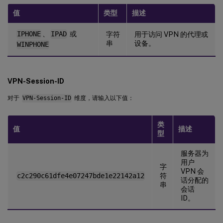
值
类型
描述
IPHONE
、
IPAD
或
字符
用于访问 VPN 的代理或
串
设备。
WINPHONE
VPN-Session-ID
对于
VPN-Session-ID
维度，请输入以下值：
类
值
描述
型
服务器为
用户
字
VPN 会
c2c290c61dfe4e07247bde1e22142a12
符
话分配的
串
会话
ID。