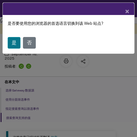
ZH
产品文档
×
Citrix Analytics for Security
是否要使用您的浏览器的首选语言切换到该 Web 站点?
Gateway 自助搜索
此内容已经过机器动态翻译。
在此处提供反馈
是
否
September 16,
2025
C
C
投稿者:
在本文中
选择 Gateway 数据源
使用分面筛选事件
指定搜索查询以筛选事件
搜索查询支持的值