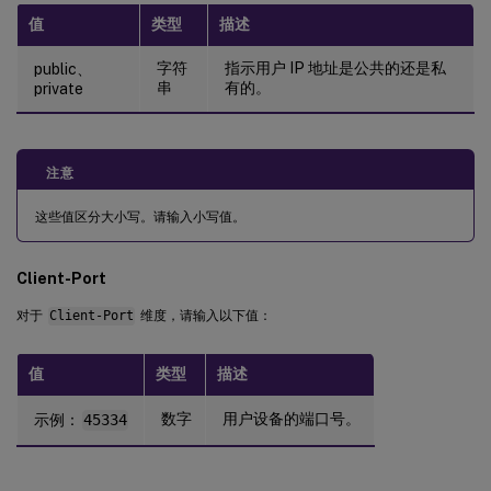
值
类型
描述
字符
指示用户 IP 地址是公共的还是私
public、
串
有的。
private
注意
这些值区分大小写。请输入小写值。
Client-Port
对于
Client-Port
维度，请输入以下值：
值
类型
描述
数字
用户设备的端口号。
示例：
45334