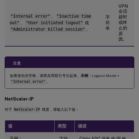
VPN
会话
"Internal error"
、
"Inactive time
超时
字
或终
out"
、
"User initiated logout"
或
符
止的
串
"Administrator killed session"
。
原
因。
注意
如果值包含空格，请将其用双引号引起来。
示例
：Logout-Mode =
"Internal error"
。
NetScaler-IP
对于
NetScaler-IP
维度，请输入以下值：
值
类型
描述
示例：
字符
Citrix ADC 设备 的 IP 地