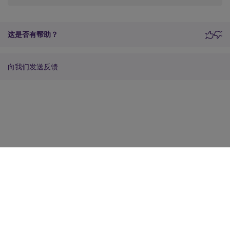
这是否有帮助？
向我们发送反馈
站点反馈
您的隐私选择
隐私和法律条款
Cookie 首选项
docs.cloud.com
© 1999-
2026
Cloud Software Group, Inc. All rights reserved.