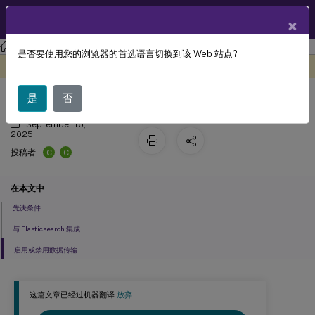
ZH
产品文档
×
Citrix Analytics for Security
是否要使用您的浏览器的首选语言切换到该 Web 站点?
Elasticsearch 集成
此内容已经过机器动态翻译。
在此处提供反馈
是
否
September 16,
2025
C
C
投稿者:
在本文中
先决条件
与 Elasticsearch 集成
启用或禁用数据传输
这篇文章已经过机器翻译.
放弃