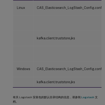
Linux
CAS_Elasticsearch_LogStash_Config.config
kafka.client.truststore.jks
Windows
CAS_Elasticsearch_LogStash_Config.config
kafka.client.truststore.jks
有关 Logstash 安装包的默认目录结构的信息，请参阅
Logstash
文
档。